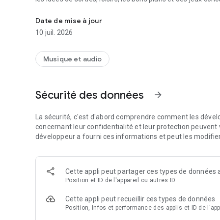
Votre radio en Loire-Atlantique et Vendée
Date de mise à jour
10 juil. 2026
Musique et audio
Sécurité des données
arrow_forward
La sécurité, c'est d'abord comprendre comment les dévelo
concernant leur confidentialité et leur protection peuvent v
développeur a fourni ces informations et peut les modifie
Cette appli peut partager ces types de données a
Position et ID de l'appareil ou autres ID
Cette appli peut recueillir ces types de données
Position, Infos et performance des applis et ID de l'app