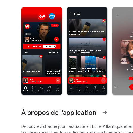
À propos de l'application
arrow_forward
Découvrez chaque jour l’actualité en Loire Atlantique et 
les idées de sorties, loisirs, les bons plans et des jeux con