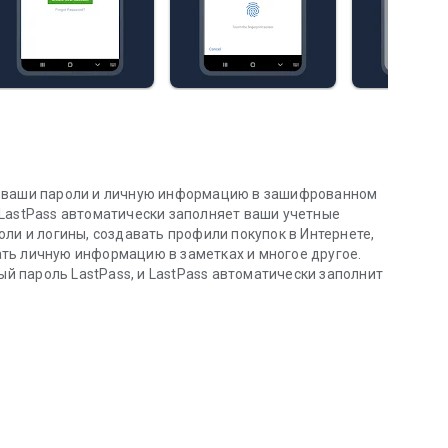
т ваши пароли и личную информацию в зашифрованном
 LastPass автоматически заполняет ваши учетные
ли и логины, создавать профили покупок в Интернете,
ть личную информацию в заметках и многое другое.
ый пароль LastPass, и LastPass автоматически заполнит
ся.
ся с неприятным сбросом пароля. Позвольте LastPass
ть в Интернете.
защиту вашей онлайн-информации.
 всех своих сетевых учетных записей в зашифрованном