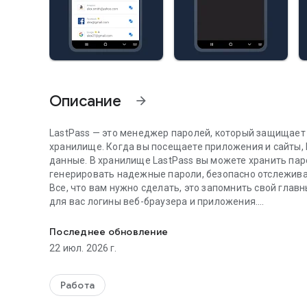
Описание
arrow_forward
LastPass — это менеджер паролей, который защищае
хранилище. Когда вы посещаете приложения и сайты,
данные. В хранилище LastPass вы можете хранить паро
генерировать надежные пароли, безопасно отслежива
Все, что вам нужно сделать, это запомнить свой главн
для вас логины веб-браузера и приложения.
Последний пароль, который вам когда-либо понадобит
Хватит блокировать свои онлайн-аккаунты или бороть
запомнить ваши пароли и обеспечить вашу безопаснос
Последнее обновление
22 июл. 2026 г.
НОВОЕ В LASTPASS?
Загрузите LastPass сейчас и получите необходимую 
• Надежно храните имена пользователей и пароли для
Работа
хранилище LastPass.