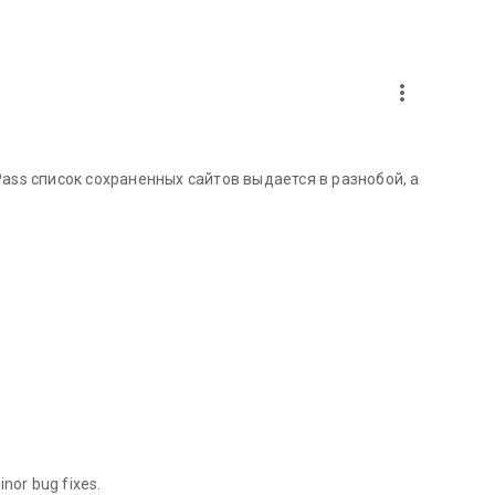
more_vert
ass список сохраненных сайтов выдается в разнобой, а
inor bug fixes.