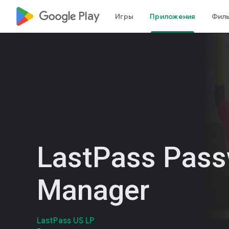
google_logo Play
Игры
Приложения
Фил
LastPass Pas
Manager
LastPass US LP