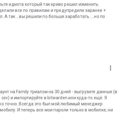
ольте идиота который так криво решил изменить
бсуждению, оставляя отзывы, предложения по
ы сделали все по правилам и предупредили заранее +
стве: https://support.lastpass.com/s/community.
л. А так ...вы решили по больше заработать ....но по
more_vert
аунт на Family триалом на 30 дней - выгрузите данные (в
 csv) и импортируйте в bitwarden или куда-то ещё. Я
ько точно. Всегда это был мой любимый менеджер
мобилу. И теперь все мои пароли только в мобилке, ни