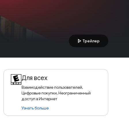
play_arrow
Трейлер
Для всех
Взаимодействие пользователей,
Цифровые покупки, Неограниченный
доступ в Интернет
Узнать больше