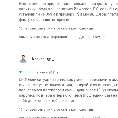
Оставьте нам отзыв
Было отличное приложение ...пользовался долго... ув
Продолжайте оставлять отзывы! Присоединяйтесь к о
политику ...буду пользоваться Bitwarden. P.S: если б
продуктам или задавая вопросы в нашем онлайн-сообще
установили не 36$ а к примеру 1$ в месяц ....я бы плати
факту вы больше потеряете.
13
человек отметили этот отзыв как полезный.
Да
Нет
Вам помогла эта информация?
Александр _
9 июня 2021 г.
UPD! Если ситуация точно, как у меня, переключите акк
csv всё могут не поместиться, копируйте со страницы в
пользовался ластпассом очень давно, лет 10, хз скол
паролей. Но вчера я переключился (последний раз) на 
тебе десктопа, ни тебе экспорта.
17
человек отметили этот отзыв как полезный.