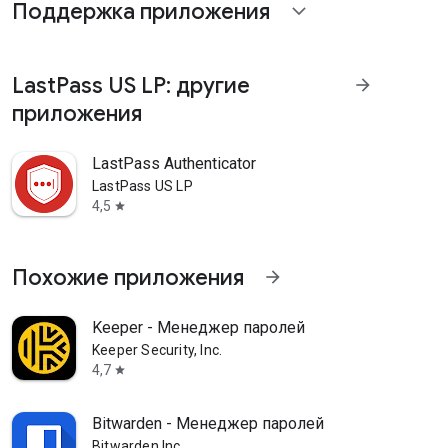
Поддержка приложения
expand_more
LastPass US LP: другие
arrow_forward
приложения
LastPass Authenticator
LastPass US LP
4,5
star
Похожие приложения
arrow_forward
Keeper - Менеджер паролей
Keeper Security, Inc.
4,7
star
Bitwarden - Менеджер паролей
Bitwarden Inc.