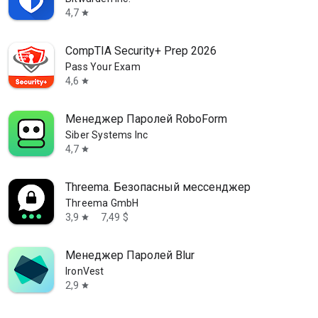
4,7
star
CompTIA Security+ Prep 2026
Pass Your Exam
4,6
star
Менеджер Паролей RoboForm
Siber Systems Inc
4,7
star
Threema. Безопасный мессенджер
Threema GmbH
3,9
7,49 $
star
Менеджер Паролей Blur
IronVest
2,9
star