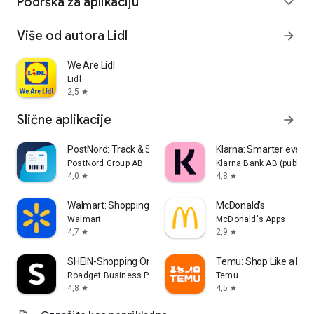
Podrška za aplikaciju
expand_more
Više od autora Lidl
arrow_forward
We Are Lidl
Lidl
2,5
star
Slične aplikacije
arrow_forward
PostNord: Track & Send Parcels
Klarna: Smarter ever
PostNord Group AB
Klarna Bank AB (publ)
4,0
4,8
star
star
Walmart: Shopping & Savings
McDonald's
Walmart
McDonald's Apps
4,7
2,9
star
star
SHEIN-Shopping Online
Temu: Shop Like a Billi
Roadget Business PTE. LTD.
Temu
4,8
4,5
star
star