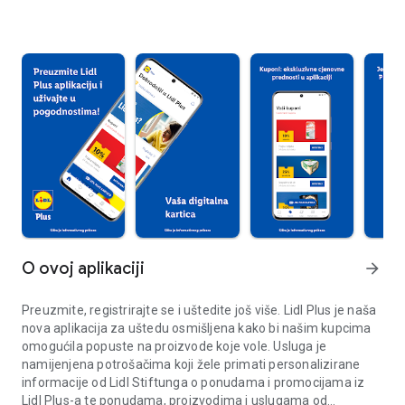
O ovoj aplikaciji
arrow_forward
Preuzmite, registrirajte se i uštedite još više. Lidl Plus je naša
nova aplikacija za uštedu osmišljena kako bi našim kupcima
omogućila popuste na proizvode koje vole. Usluga je
namijenjena potrošačima koji žele primati personalizirane
informacije od Lidl Stiftunga o ponudama i promocijama iz
Lidl Plus-a te ponudama, proizvodima i uslugama od