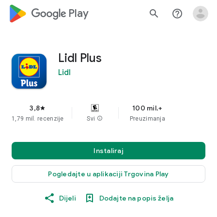
google_logo Play
search
help_outline
Lidl Plus
Lidl
3,8
100 mil.+
star
1,79 mil. recenzije
Svi
info
Preuzimanja
Instaliraj
Pogledajte u aplikaciji Trgovina Play
Dijeli
Dodajte na popis želja