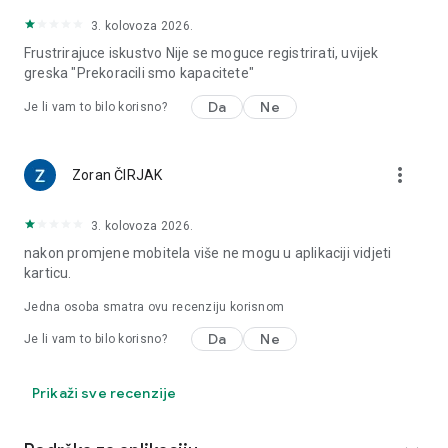
3. kolovoza 2026.
Frustrirajuce iskustvo Nije se moguce registrirati, uvijek
greska "Prekoracili smo kapacitete"
Da
Ne
Je li vam to bilo korisno?
more_vert
Zoran ČIRJAK
3. kolovoza 2026.
nakon promjene mobitela više ne mogu u aplikaciji vidjeti
karticu.
Jedna osoba smatra ovu recenziju korisnom
Da
Ne
Je li vam to bilo korisno?
Prikaži sve recenzije