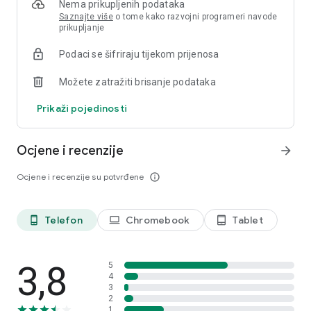
Nema prikupljenih podataka
komunikaciju, popuste i sudjelovanje u relevantnim
Saznajte više
o tome kako razvojni programeri navode
anketama.
prikupljanje
Zaštita podataka i pravila o privatnosti:
Podaci se šifriraju tijekom prijenosa
Hrvatska: https://www.lidl.hr/c/lidl-plus-zastita-osobnih-
podataka/s10027650?salesChannel=02
Možete zatražiti brisanje podataka
Uvjeti sudjelovanja:
Prikaži pojedinosti
Hrvatska: https://www.lidl.hr/c/lidl-plus-uvjeti-
koristenja/s10027651?salesChannel=02
Ocjene i recenzije
arrow_forward
Ocjene i recenzije su potvrđene
info_outline
Telefon
Chromebook
Tablet
phone_android
laptop
tablet_android
3,8
5
4
3
2
1