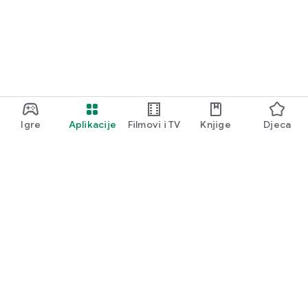
Igre
Aplikacije
Filmovi i TV
Knjige
Djeca
Google Play
Play Pass
Play Points
Darovne kartice