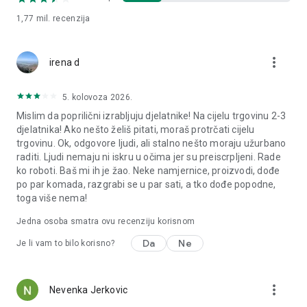
1,77 mil.
recenzija
more_vert
irena d
5. kolovoza 2026.
Mislim da poprilični izrabljuju djelatnike! Na cijelu trgovinu 2-3
djelatnika! Ako nešto želiš pitati, moraš protrčati cijelu
trgovinu. Ok, odgovore ljudi, ali stalno nešto moraju užurbano
raditi. Ljudi nemaju ni iskru u očima jer su preiscrpljeni. Rade
ko roboti. Baš mi ih je žao. Neke namjernice, proizvodi, dođe
po par komada, razgrabi se u par sati, a tko dođe popodne,
toga više nema!
Jedna osoba smatra ovu recenziju korisnom
Da
Ne
Je li vam to bilo korisno?
more_vert
Nevenka Jerkovic