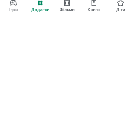
Ігри
Додатки
Фільми
Книги
Діти
Google Play
Play Pass
Бали Play Points
Подарункові картки
Активувати
Правила відшкодування
Діти й сім'я
Посібник для батьків