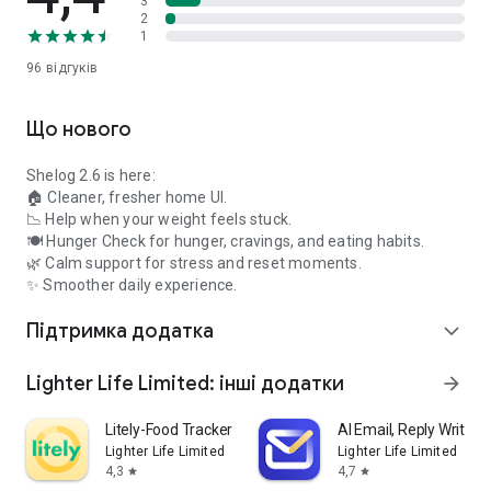
3
- Використовуйте вбудований калькулятор калорій та
2
лічильник макроелементів для точного налаштування
1
споживання
96
відгуків
Ідеально підходить, незалежно від того, чи дотримуєтесь
ви кето-дієти, низьковуглеводної дієти, прагнете до
Що нового
дефіциту калорій чи контролюєте збільшення/втрату
ваги.
Shelog 2.6 is here:
🏠 Cleaner, fresher home UI.
📈 Вбудована аналітика здоров'я та відстеження цілей
📉 Help when your weight feels stuck.
Відстежуйте:
🍽️ Hunger Check for hunger, cravings, and eating habits.
- Щоденне споживання калорій
🌿 Calm support for stress and reset moments.
- Співвідношення макронутрієнтів
✨ Smoother daily experience.
- Прогрес у збільшенні ваги
- Історію харчування
Підтримка додатка
expand_more
Shelog також є вашим трекером дієти, трекером здоров'я
та менеджером макронутрієнтів – все це працює на базі
Lighter Life Limited: інші додатки
arrow_forward
штучного інтелекту.
Litely-Food Tracker & Wellness
AI Email, Reply Writer:
✨ Завантажте Shelog сьогодні та насолоджуйтесь
Lighter Life Limited
Lighter Life Limited
відстеженням калорій, яке дійсно приносить задоволення.
4,3
4,7
star
star