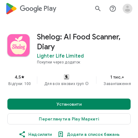
google_logo Play
search
help_outline
Shelog: AI Food Scanner,
Diary
Lighter Life Limited
Покупки через додаток
4,5
1 тис.+
star
Відгуки: 100
Для всіх вікових груп
info
Завантаження
Установити
Переглянути в Play Маркеті
Надсилати
Додати в список бажань