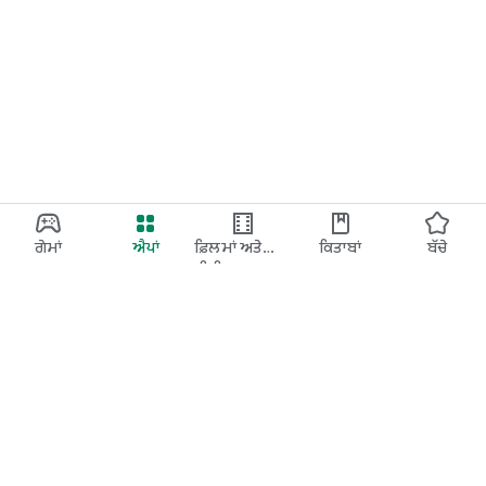
ਗੇਮਾਂ
ਐਪਾਂ
ਫ਼ਿਲਮਾਂ ਅਤੇ
ਕਿਤਾਬਾਂ
ਬੱਚੇ
ਟੀਵੀ
Google Play
Play Pass