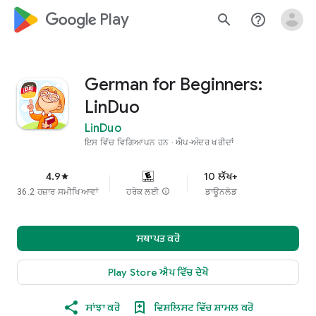
google_logo Play
search
help_outline
German for Beginners:
LinDuo
LinDuo
ਇਸ ਵਿੱਚ ਵਿਗਿਆਪਨ ਹਨ
ਐਪ-ਅੰਦਰ ਖਰੀਦਾਂ
4.9
10 ਲੱਖ+
star
36.2 ਹਜ਼ਾਰ ਸਮੀਖਿਆਵਾਂ
ਹਰੇਕ ਲਈ
info
ਡਾਊਨਲੋਡ
ਸਥਾਪਤ ਕਰੋ
Play Store ਐਪ ਵਿੱਚ ਦੇਖੋ
ਸਾਂਝਾ ਕਰੋ
ਵਿਸ਼ਲਿਸਟ ਵਿੱਚ ਸ਼ਾਮਲ ਕਰੋ