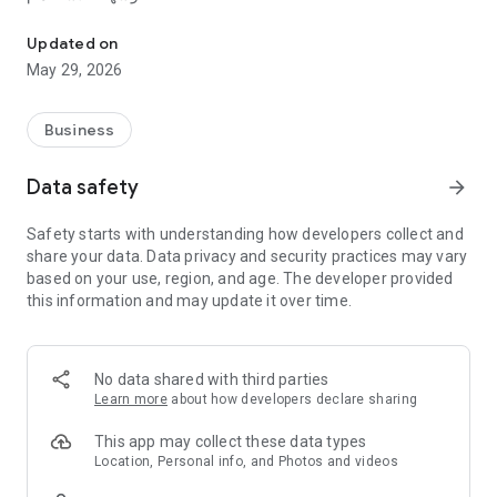
ارة حضور الموظفين والمهام الميدانية للشركات الحديثة بسهولة واحترافية
‏المميزات الرئيسية:
Updated on
• ‏GPS تسجيل حضور وانصراف باستخدام
May 29, 2026
‏• إدارة المهام الميدانية للفنيين
‏• متابعة الحضور بشكل مباشر
‏• لوحات تحكم للمديرين والمشرفين
Business
‏• متابعة أداء الموظفين
‏• إدارة حالات المهام
Data safety
arrow_forward
‏• رفع صور قبل وبعد تنفيذ المهمة
‏• تقارير حضور وملفات PDF احترافية
Safety starts with understanding how developers collect and
‏• نظام صلاحيات متعدد
share your data. Data privacy and security practices may vary
‏• تخزين سحابي آمن للبيانات
based on your use, region, and age. The developer provided
‏• واجهة حديثة وسهلة الاستخدام
this information and may update it over time.
‏• دعم اللغة العربية والإنجليزية
‏مناسب لـ:
No data shared with third parties
‏• شركات الصيانة
Learn more
about how developers declare sharing
‏• فرق الخدمات الميدانية
‏• شركات المقاولات
This app may collect these data types
‏• شركات التشغيل والتوصيل
Location, Personal info, and Photos and videos
‏• المؤسسات الصغيرة والمتوسطة