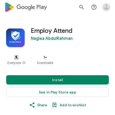
google_logo Play
search
help_outline
Employ Attend
Naglaa AbdulRahman
1+
Everyone
info
Downloads
Install
See in Play Store app
Share
Add to wishlist