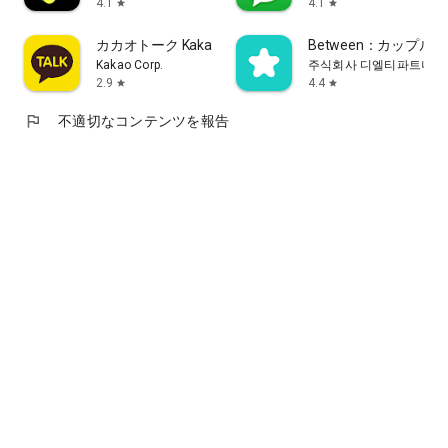
4.1
4.1
star
star
カカオトーク KakaoTalk
Between：カップルアプリ
Kakao Corp.
주식회사 디엘티파트너스
2.9
4.4
star
star
flag
不適切なコンテンツを報告