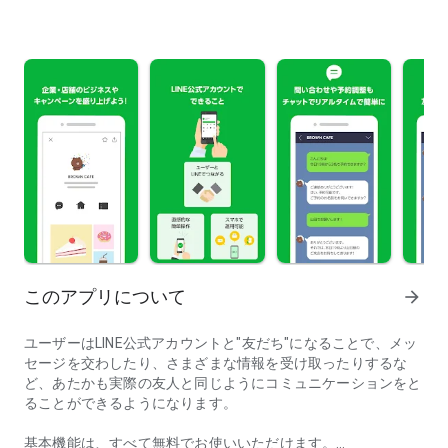
このアプリについて
arrow_forward
ユーザーはLINE公式アカウントと"友だち"になることで、メッ
セージを交わしたり、さまざまな情報を受け取ったりするな
ど、あたかも実際の友人と同じようにコミュニケーションをと
ることができるようになります。
基本機能は、すべて無料でお使いいただけます。