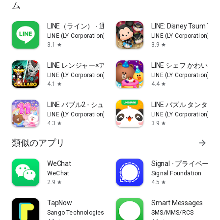
ム
LINE（ライン） - 通話・メールアプリ
LINE: Disney Tsum Ts
LINE (LY Corporation)
LINE (LY Corporation)
3.1
3.9
star
star
LINE レンジャー×アニメ『怪獣８号』コラボ
LINE シェフ かわ
LINE (LY Corporation)
LINE (LY Corporation)
4.1
4.4
star
star
LINE バブル2 - シューティングパズル
LINE パズル タンタン
LINE (LY Corporation)
LINE (LY Corporation)
4.3
3.9
star
star
類似のアプリ
arrow_forward
WeChat
Signal - プライベ
WeChat
Signal Foundation
2.9
4.5
star
star
TapNow
Smart Messages
Sango Technologies Inc.
SMS/MMS/RCS