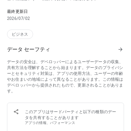
"LINE公式アカウント"は、アカウント主であるお客様が全国のL
◆多彩なコミュニケーション機能
最終更新日
- ユーザーのLINEに向けて、情報が一斉に届きます
2026/07/02
LINE公式アカウントの"友だち"に向けて、メッセージの一斉配
信ができます。ニュースやセール情報、キャンペーン情報の配
信など、広範囲に届けたい情報がある時にぜひご活用くださ
ビジネス
い。送られたメッセージは、"友だち"のお手元のLINEアプリに
届きます。
データ セーフティ
arrow_forward
- インタラクティブなコミュニケーション
データの安全は、デベロッパーによるユーザーデータの収集、
チャット機能を使えば、通常のLINEと同様に"友だち"と1対1も
共有方法を理解することから始まります。データのプライバシ
しくは複数人とのクローズドなコミュニケーションが可能で
ーとセキュリティ対策は、アプリの使用方法、ユーザーの年齢
す。個別の問合せや予約対応等にお使いください。チャット機
やお住まいの地域によって異なることがあります。この情報は
能をオフにすると、設定したメッセージが自動で返信される自
デベロッパーから提供されたもので、更新されることがありま
動応答機能も搭載しています。
す。
- タイムラインで情報共有
LINEと同様にタイムライン投稿が可能です。定期的に情報更新
をしたい場合などにご活用ください。
このアプリはサードパーティと以下の種類のデー
タを共有することがあります
アプリの情報、パフォーマンス
◆その他の機能