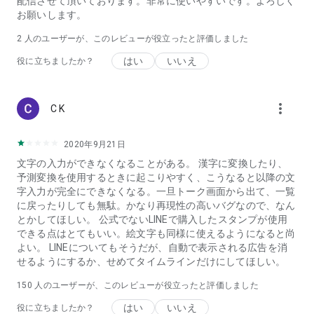
配信させて頂いております。非常に使いやすいです。よろしく
お願いします。
2
人のユーザーが、このレビューが役立ったと評価しました
はい
いいえ
役に立ちましたか？
more_vert
C K
2020年9月21日
文字の入力ができなくなることがある。 漢字に変換したり、
予測変換を使用するときに起こりやすく、こうなると以降の文
字入力が完全にできなくなる。一旦トーク画面から出て、一覧
に戻ったりしても無駄。かなり再現性の高いバグなので、なん
とかしてほしい。 公式でないLINEで購入したスタンプが使用
できる点はとてもいい。絵文字も同様に使えるようになると尚
よい。 LINEについてもそうだが、自動で表示される広告を消
せるようにするか、せめてタイムラインだけにしてほしい。
150
人のユーザーが、このレビューが役立ったと評価しました
はい
いいえ
役に立ちましたか？