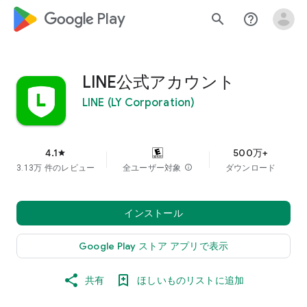
google_logo Play
search
help_outline
LINE公式アカウント
LINE (LY Corporation)
4.1
500万+
star
3.13万 件のレビュー
全ユーザー対象
info
ダウンロード
インストール
Google Play ストア アプリで表示
共有
ほしいものリストに追加