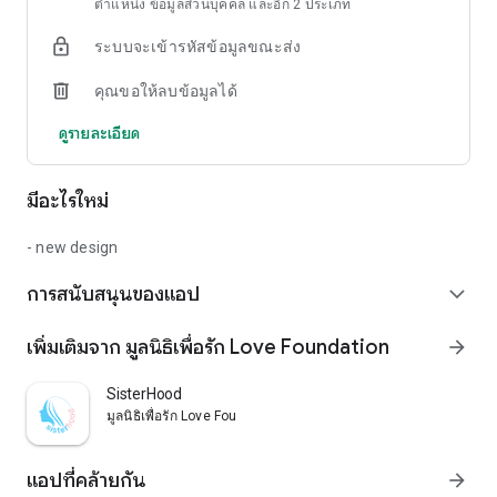
ตำแหน่ง ข้อมูลส่วนบุคคล และอีก 2 ประเภท
ระบบจะเข้ารหัสข้อมูลขณะส่ง
คุณขอให้ลบข้อมูลได้
ดูรายละเอียด
มีอะไรใหม่
- new design
การสนับสนุนของแอป
expand_more
เพิ่มเติมจาก มูลนิธิเพื่อรัก Love Foundation
arrow_forward
SisterHood
มูลนิธิเพื่อรัก Love Foundation
แอปที่คล้ายกัน
arrow_forward