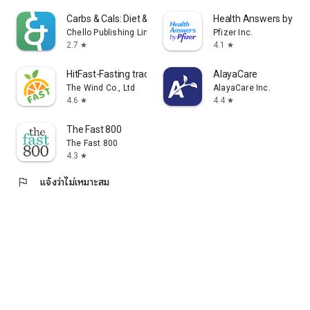
Carbs & Cals: Diet & Diabetes
Health Answers by Pfi
Chello Publishing Limited
Pfizer Inc.
2.7
4.1
star
star
HitFast-Fasting tracker & Diet
AlayaCare
The Wind Co., Ltd
AlayaCare Inc.
4.6
4.4
star
star
The Fast 800
The Fast 800
4.3
star
flag
แจ้งว่าไม่เหมาะสม