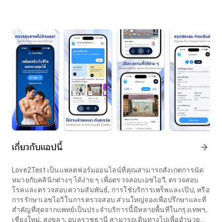
เกี่ยวกับแอปนี้
arrow_forward
Love2Test เป็นแพลตฟอร์มออนไลน์ที่คุณสามารถสังเกตการนัด
หมายกับคลินิกต่างๆ ได้ง่าย ๆ เพื่อตรวจสอบเอชไอวี, ตรวจสอบ
โรคและตรวจสอบความสัมพันธ์, การใช้บริการเพร็พและเป๊ป, หรือ
การรักษาเอชไอวีในการตรวจสอบ ส่วนใหญ่จองเพื่อปรึกษาและที่
สำคัญที่สุดจากแพทย์เป็นประจำบริการนี้มีหลายพื้นที่ในกรุงเทพฯ,
เชียงใหม่, สงขลา, อุบลราชธานี สามารถเดินทางไปเพื่ออำนวย