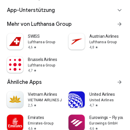
App-Unterstützung
expand_more
Mehr von Lufthansa Group
arrow_forward
SWISS
Austrian Airlines
Lufthansa Group
Lufthansa Group
4,6
4,8
star
star
Brussels Airlines
Lufthansa Group
4,7
star
Ähnliche Apps
arrow_forward
Vietnam Airlines
United Airlines
VIETNAM AIRLINES JOINT STOCK COMPANY
United Airlines
2,5
4,7
star
star
Emirates
Eurowings – Fly your 
Emirates-Group
Eurowings GmbH
4,6
4,6
star
star