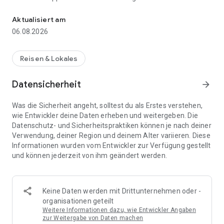
Ihr mobiler Reisebegleiter: Flüge buchen, Flugplan prüfen, Online 
stets mit allen relevanten Informationen auf dem Laufenden,
auch bei Unregelmäßigkeiten.
Aktualisiert am
06.08.2026
Die Schlüsselfunktionen der Lufthansa App:
🛫 Vor dem Flug
Reisen & Lokales
• Flug buchen, Sitzplatz reservieren und Gepäck hinzufügen:
Buchen Sie Ihren Wunschflug und bei Bedarf einen
Datensicherheit
arrow_forward
Mietwagen, reservieren oder ändern Sie Ihren Sitzplatz im
Flugzeug und fügen Sie zusätzliches Gepäck hinzu.
Was die Sicherheit angeht, solltest du als Erstes verstehen,
wie Entwickler deine Daten erheben und weitergeben. Die
• Online Check-in: Nutzen Sie die Lufthansa App, um für alle
Datenschutz- und Sicherheitspraktiken können je nach deiner
Flüge der Lufthansa Group Netzwerk Airlines einzuchecken.
Verwendung, deiner Region und deinem Alter variieren. Diese
Sie erhalten Ihr digitales Flugticket direkt auf Ihr Smartphone
Informationen wurden vom Entwickler zur Verfügung gestellt
und können Ihre mobile Bordkarte bequem aus der App
und können jederzeit von ihm geändert werden.
heraus vorzeigen.
• Travel ID und Lufthansa Miles and More: Mit der neuen
digitalen Brieftasche können Sie mehrere
Keine Daten werden mit Drittunternehmen oder -
Zahlungsmethoden in Ihrem Travel ID Konto hinterlegen. So
organisationen geteilt
funktioniert die Bezahlung immer und von überall nahtlos und
Weitere Informationen dazu, wie Entwickler Angaben
unkompliziert. Nutzen Sie Ihren Travel ID oder Lufthansa
zur Weitergabe von Daten machen