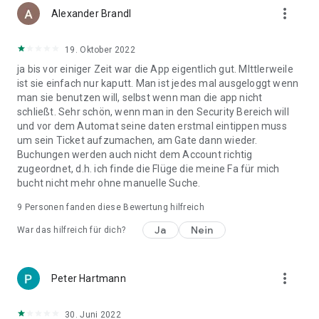
more_vert
Alexander Brandl
19. Oktober 2022
ja bis vor einiger Zeit war die App eigentlich gut. MIttlerweile
ist sie einfach nur kaputt. Man ist jedes mal ausgeloggt wenn
man sie benutzen will, selbst wenn man die app nicht
schließt. Sehr schön, wenn man in den Security Bereich will
und vor dem Automat seine daten erstmal eintippen muss
um sein Ticket aufzumachen, am Gate dann wieder.
Buchungen werden auch nicht dem Account richtig
zugeordnet, d.h. ich finde die Flüge die meine Fa für mich
bucht nicht mehr ohne manuelle Suche.
9
Personen fanden diese Bewertung hilfreich
Ja
Nein
War das hilfreich für dich?
more_vert
Peter Hartmann
30. Juni 2022