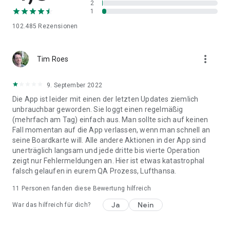
2
App und bleiben Sie über den weiteren Verlauf Ihrer Reise
1
informiert.
102.485
Rezensionen
Die Lufthansa App ist die Komplettlösung für ein
unbeschwertes Reiseerlebnis. Buchen Sie Ihre Flüge und
Mietwagen bequem über die App, erhalten Sie automatische
more_vert
Tim Roes
Benachrichtigungen und Updates zu Ihren bevorstehenden
Flügen und verwalten Sie Ihre persönlichen Daten bequem
von unterwegs.
9. September 2022
Laden Sie jetzt die Lufthansa App herunter und genießen Sie
Die App ist leider mit einen der letzten Updates ziemlich
Ihre Reise! Ihr persönlicher Reiseassistent ist vor, während
unbrauchbar geworden. Sie loggt einen regelmäßig
und nach Ihrem Flug für Sie da.
(mehrfach am Tag) einfach aus. Man sollte sich auf keinen
Informieren Sie sich auf lufthansa.com über unsere
Fall momentan auf die App verlassen, wenn man schnell an
Flugangebote und folgen Sie uns auf Instagram, Facebook,
seine Boardkarte will. Alle andere Aktionen in der App sind
YouTube und X, um immer auf dem Laufenden zu bleiben.
unerträglich langsam und jede dritte bis vierte Operation
Bei Fragen oder Unterstützungsanfragen stehen wir Ihnen
zeigt nur Fehlermeldungen an. Hier ist etwas katastrophal
gerne zur Verfügung. Kontaktieren Sie uns unter
falsch gelaufen in eurem QA Prozess, Lufthansa.
lufthansa.com/de/de/hilfe-und-kontakt.
11
Personen fanden diese Bewertung hilfreich
Ja
Nein
War das hilfreich für dich?