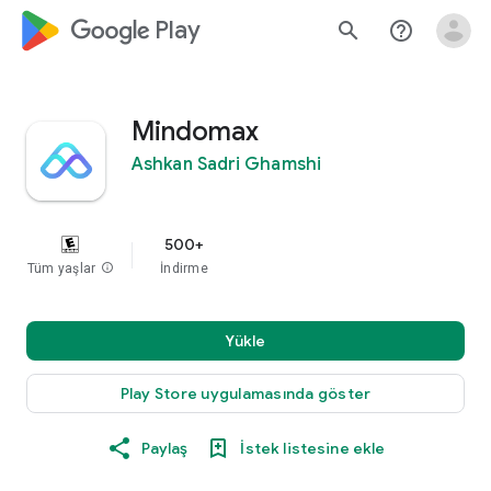
google_logo Play
search
help_outline
Mindomax
Ashkan Sadri Ghamshi
500+
Tüm yaşlar
info
İndirme
Yükle
Play Store uygulamasında göster
Paylaş
İstek listesine ekle