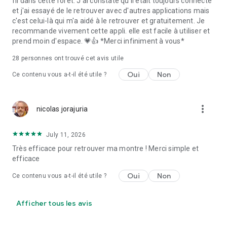
fil dans cette forêt. J'ai constaté qu'il était toujours connecté
et j'ai essayé de le retrouver avec d'autres applications mais
c'est celui-là qui m'a aidé à le retrouver et gratuitement. Je
recommande vivement cette appli. elle est facile à utiliser et
prend moin d'espace. 💗👍 *Merci infiniment à vous*
28
personnes ont trouvé cet avis utile
Oui
Non
Ce contenu vous a-t-il été utile ?
more_vert
nicolas jorajuria
July 11, 2026
Très efficace pour retrouver ma montre ! Merci simple et
efficace
Oui
Non
Ce contenu vous a-t-il été utile ?
Afficher tous les avis