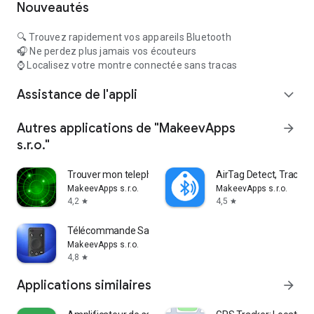
Nouveautés
🔍 Trouvez rapidement vos appareils Bluetooth
🎧 Ne perdez plus jamais vos écouteurs
⌚ Localisez votre montre connectée sans tracas
Assistance de l'appli
expand_more
Autres applications de "MakeevApps
arrow_forward
s.r.o."
Trouver mon telephone
AirTag Detect, Track & 
MakeevApps s.r.o.
MakeevApps s.r.o.
4,2
4,5
star
star
Télécommande Samsung TV
MakeevApps s.r.o.
4,8
star
Applications similaires
arrow_forward