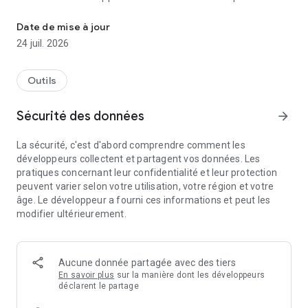
Avez-vous perdu vos écouteurs, montre connectée ou appareil Bl
vos appareils Bluetooth perdus, y compris les montres
connectées, les écouteurs, les AirPods, les trackers FitBit, et
Date de mise à jour
bien plus encore.
24 juil. 2026
✓
Retrouver mes écouteurs & AirPods :
Ne perdez plus
jamais vos écouteurs ou AirPods ; notre application vous
guide directement vers eux.
Outils
✓
Retrouver ma montre connectée :
Localisez votre montre
en quelques minutes, plus besoin de chercher indéfiniment.
Sécurité des données
arrow_forward
✓
Retrouver mon FitBit :
Reprenez votre routine fitness en
retrouvant facilement votre tracker FitBit.
La sécurité, c'est d'abord comprendre comment les
développeurs collectent et partagent vos données. Les
🔍
Comment ça marche :
pratiques concernant leur confidentialité et leur protection
1.
Ouvrez l'application :
Scannez automatiquement les
peuvent varier selon votre utilisation, votre région et votre
appareils Bluetooth à proximité.
âge. Le développeur a fourni ces informations et peut les
2.
Sélectionnez votre appareil :
Choisissez votre appareil
modifier ultérieurement.
perdu dans la liste.
3.
Suivez le signal :
Déplacez-vous pour surveiller la variation
de la force du signal—plus le signal est fort, plus vous êtes
proche.
Aucune donnée partagée avec des tiers
4.
Trouvez votre appareil :
Utilisez le signal pour localiser
En savoir plus
sur la manière dont les développeurs
l'emplacement exact.
déclarent le partage