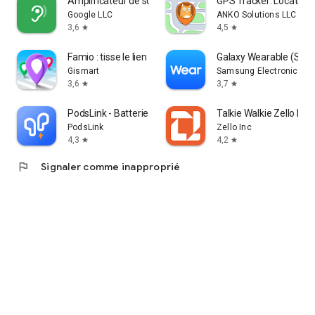
Amplificateur de son
GPS Tracker: Location 
Google LLC
ANKO Solutions LLC
3,6
4,5
star
star
Famio : tisse le lien familial
Galaxy Wearable (Sam
Gismart
Samsung Electronics Co.
3,6
3,7
star
star
PodsLink - Batterie AirPods
Talkie Walkie Zello PT
PodsLink
Zello Inc
4,3
4,2
star
star
flag
Signaler comme inapproprié