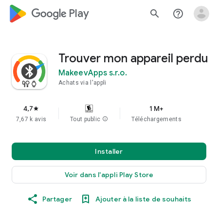
google_logo Play
search
help_outline
Trouver mon appareil perdu
MakeevApps s.r.o.
Achats via l'appli
4,7
1 M+
star
7,67 k avis
Tout public
info
Téléchargements
Installer
Voir dans l'appli Play Store
Partager
Ajouter à la liste de souhaits