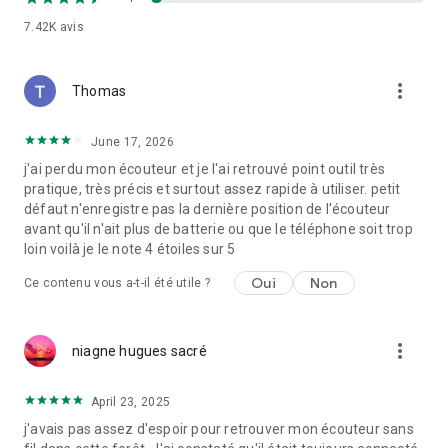
associée, ni autorisée, ni approuvée, ni officiellement liée de
7.42K
avis
quelque manière que ce soit à des entreprises ou marques
tierces.
more_vert
Thomas
June 17, 2026
j'ai perdu mon écouteur et je l'ai retrouvé point outil très
pratique, très précis et surtout assez rapide à utiliser. petit
défaut n'enregistre pas la dernière position de l'écouteur
avant qu'il n'ait plus de batterie ou que le téléphone soit trop
loin voilà je le note 4 étoiles sur 5
Oui
Non
Ce contenu vous a-t-il été utile ?
more_vert
niagne hugues sacré
April 23, 2025
j'avais pas assez d'espoir pour retrouver mon écouteur sans