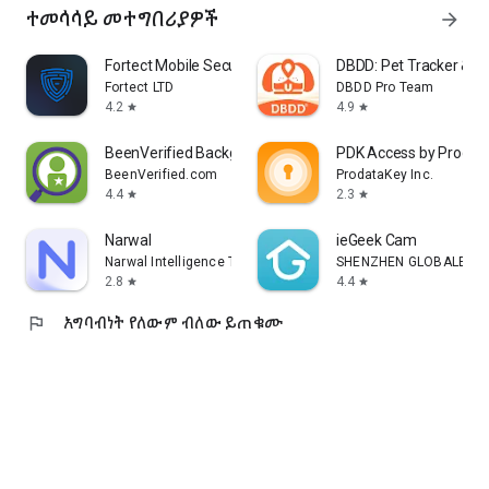
ተመሳሳይ መተግበሪያዎች
arrow_forward
Fortect Mobile Security
DBDD: Pet Tracker & As
Fortect LTD
DBDD Pro Team
4.2
4.9
star
star
BeenVerified Background Search
PDK Access by Prodat
BeenVerified.com
ProdataKey Inc.
4.4
2.3
star
star
Narwal
ieGeek Cam
Narwal Intelligence Technology
SHENZHEN GLOBALEBUY 
2.8
4.4
star
star
flag
አግባብነት የለውም ብለው ይጠቁሙ