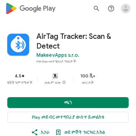
google_logo Play
search
help_outline
AirTag Tracker: Scan &
Detect
MakeevApps s.r.o.
የውስጠ-መተግበሪያ ግዢዎች
4.5
100 ሺ+
star
609 ግምገማዎች
ሁሉም ሰው
info
ውርዶች
ጫን
Play መደብር መተግበሪያ ውስጥ ይመልከቱ
አጋራ
ወደ ምኞት ዝርዝር አክል