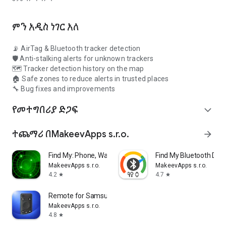
የእርስዎ የመፈለጊያ ታሪክ እና የግል ውሂብ በመሳሪያዎ ላይ ይቆያሉ እና
በጭራሽ አይጋሩም።
ምን አዲስ ነገር አለ
⚠️
ማስተባበያ፡
ከአፕል፣ ከሳምሰንግ፣ ከቲል ወይም ከቺፖሎ ጋር ግንኙነት
የለንም። ኤርታግ የአፕል ኢንክ የንግድ ምልክት ነው፤ ስማርት ታግ የሳምሰንግ
📡 AirTag & Bluetooth tracker detection
ኤሌክትሮኒክስ የንግድ ምልክት ነው፤ ቲል የቲል ኢንክ የንግድ ምልክት ነው፤
🛡️ Anti-stalking alerts for unknown trackers
ቺፖሎ የቺፖሎ ዶ.ኦ.ኦ የንግድ ምልክት ነው።
🗺️ Tracker detection history on the map
🏠 Safe zones to reduce alerts in trusted places
የኤርታግ መከታተያ እና መፈለጊያ
— ኤርታጎችን ይቃኙ፣ የተደበቁ የብሉቱዝ
🔧 Bug fixes and improvements
መከታተያዎችን ያግኙ፣ እና የእርስዎን ግላዊነት ይቆጣጠሩ።
የመተግበሪያ ድጋፍ
expand_more
ተጨማሪ በMakeevApps s.r.o.
arrow_forward
Find My: Phone, Watch, Earbuds
Find My Bluetooth Dev
MakeevApps s.r.o.
MakeevApps s.r.o.
4.2
4.7
star
star
Remote for Samsung TV
MakeevApps s.r.o.
4.8
star