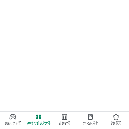
ጨዋታዎች
መተግበሪያዎች
ፊልሞች
መጽሐፍት
የልጆች