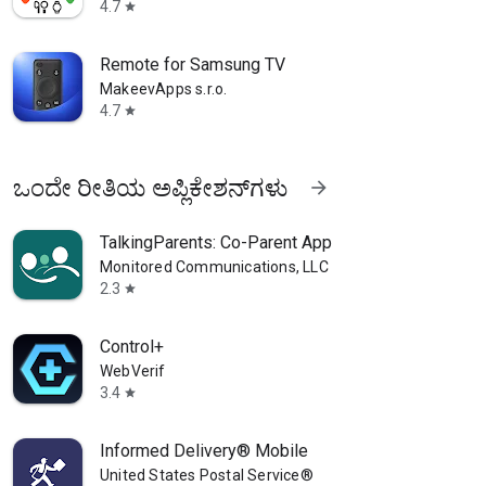
4.7
star
Remote for Samsung TV
MakeevApps s.r.o.
4.7
star
ಒಂದೇ ರೀತಿಯ ಅಪ್ಲಿಕೇಶನ್‌ಗಳು
arrow_forward
TalkingParents: Co-Parent App
Monitored Communications, LLC
2.3
star
Control+
WebVerif
3.4
star
Informed Delivery® Mobile
United States Postal Service®