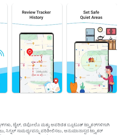
‌ಟ್ಯಾಗ್‌ಗಳು, ಟೈಲ್, ಚಿಪೋಲೊ ಮತ್ತು ಅಪರಿಚಿತ ಬ್ಲೂಟೂತ್ ಟ್ರ್ಯಾಕರ್‌ಗಳಿಗಾಗಿ
, ಸಿಗ್ನಲ್ ಸಾಮರ್ಥ್ಯವನ್ನು ಪರಿಶೀಲಿಸಲು, ಅನುಮಾನಾಸ್ಪದ ಟ್ರ್ಯಾಕರ್