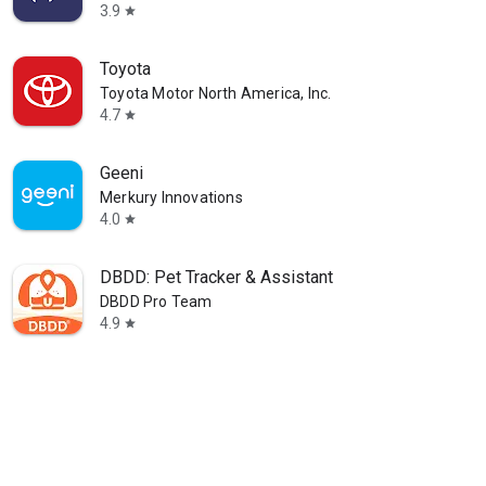
3.9
star
Toyota
Toyota Motor North America, Inc.
4.7
star
Geeni
Merkury Innovations
4.0
star
DBDD: Pet Tracker & Assistant
DBDD Pro Team
4.9
star