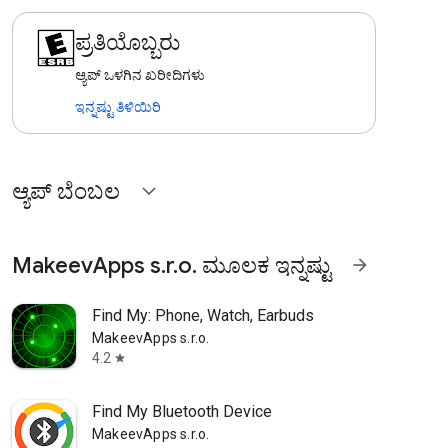
ಪ್ರತಿಯೊಬ್ಬರು
ಆ್ಯಪ್‌ ಒಳಗಿನ ಖರೀದಿಗಳು
ಇನ್ನಷ್ಟು ತಿಳಿಯಿರಿ
ಆ್ಯಪ್ ಬೆಂಬಲ
expand_more
MakeevApps s.r.o. ಮೂಲಕ ಇನ್ನಷ್ಟು
arrow_forward
Find My: Phone, Watch, Earbuds
MakeevApps s.r.o.
4.2
star
Find My Bluetooth Device
MakeevApps s.r.o.