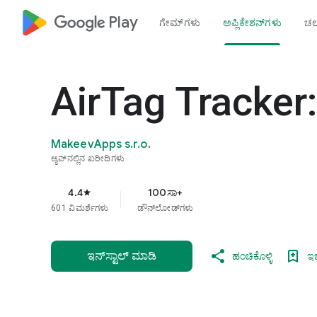
google_logo Play
ಗೇಮ್‌ಗಳು
ಅಪ್ಲಿಕೇಶನ್‌ಗಳು
ಚಲ
AirTag Tracker
MakeevApps s.r.o.
ಆ್ಯಪ್‌ನಲ್ಲಿನ ಖರೀದಿಗಳು
4.4
100ಸಾ+
star
601 ವಿಮರ್ಶೆಗಳು
ಡೌನ್‌ಲೋಡ್‌ಗಳು
ಇನ್‌ಸ್ಟಾಲ್ ಮಾಡಿ
ಹಂಚಿಕೊಳ್ಳಿ
ಇಚ