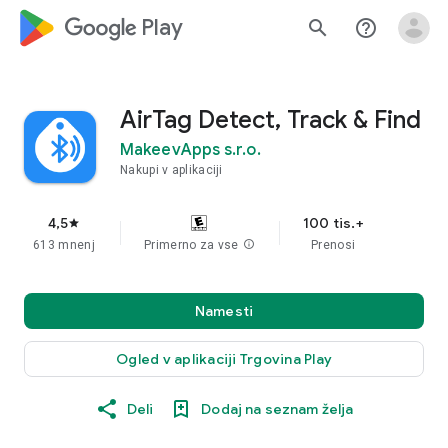
google_logo Play
search
help_outline
AirTag Detect, Track & Find
MakeevApps s.r.o.
Nakupi v aplikaciji
4,5
100 tis.+
star
613 mnenj
Primerno za vse
info
Prenosi
Namesti
Ogled v aplikaciji Trgovina Play
Deli
Dodaj na seznam želja