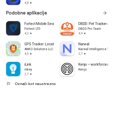
4,8
star
Podobne aplikacije
arrow_forward
Fortect Mobile Security
DBDD: Pet Tracker & As
Fortect LTD
DBDD Pro Team
4,2
4,9
star
star
GPS Tracker: Location Tracking
Narwal
ANKO Solutions LLC
Narwal Intelligence Tec
4,5
2,7
star
star
iLink
Kenjo – workforce m
nikey
Kenjo
2,7
star
flag
Označi kot neustrezno