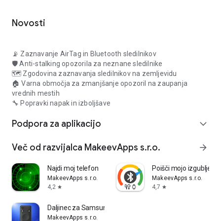
Novosti
📡 Zaznavanje AirTag in Bluetooth sledilnikov
🛡️ Anti-stalking opozorila za neznane sledilnike
🗺️ Zgodovina zaznavanja sledilnikov na zemljevidu
🏠 Varna območja za zmanjšanje opozoril na zaupanja
vrednih mestih
🔧 Popravki napak in izboljšave
Podpora za aplikacijo
expand_more
Več od razvijalca MakeevApps s.r.o.
arrow_forward
Najdi moj telefon
Poišči mojo izgubljeno
MakeevApps s.r.o.
MakeevApps s.r.o.
4,2
4,7
star
star
Daljinec za Samsung TV
MakeevApps s.r.o.