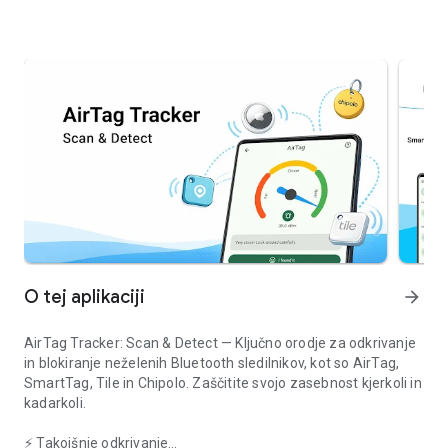
O tej aplikaciji
arrow_forward
AirTag Tracker: Scan & Detect
— Ključno orodje za odkrivanje
in blokiranje neželenih Bluetooth sledilnikov, kot so
AirTag
,
SmartTag
,
Tile
in
Chipolo
. Zaščitite svojo zasebnost kjerkoli in
kadarkoli.
⚡ Takojšnje odkrivanje