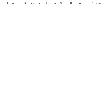
Igre
Aplikacije
Filmi in TV
Knjige
Otroci
Google Play
Play Pass
Točke Play
Darilne kartice
Unovči
Pravilnik o vračilu kupnine
Otroci in družina
Vodnik za starše