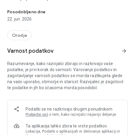
Zaznajte AirTags, SmartTags, Tile, Chipolo in skrite sledilnike okol
Skenirajte v nekaj sekundah in razkrijte skrite sledilnike okoli
sebe.
Posodobljeno dne
22. jun. 2026
📡 Sledenje signalu
Uporabite moč signala za iskanje sumljivih naprav, tudi če so
skrite v torbi, avtomobilu ali žepu.
Orodja
🚨 Opozorila v realnem času
Varnost podatkov
arrow_forward
Prejmite takojšnje obvestilo, ko vas sledilnik spremlja.
Razumevanje, kako razvijalci zbirajo in razkrivajo vaše
🗺 Zgodovina na zemljevidu
podatke, je prvi korak do varnosti. Varovanje podatkov in
Vsako zaznavo shranimo na zemljevid, da si lahko ogledate,
zagotavljanje varnosti podatkov se morda razlikujeta glede
kje in kdaj so se sledilniki pojavili.
na vašo uporabo, območje in starost. Razvijalec je zagotovil
te podatke in jih bo sčasoma morda posodobil.
🤖 Pametna analiza
Algoritem, ki ga poganja umetna inteligenca, zazna sumljivo
vedenje, tudi če sledilniki uporabljajo rotirajoče naslove MAC.
Podatki se ne razkrivajo drugim ponudnikom
Ključne funkcije:
Preberite več
o tem, kako razvijalci najavijo deljenje.
• Zaznavanje AirTag, SmartTag, Tile & Chipolo
• Opozorila o sumljivih sledilnikih
Ta aplikacija lahko zbira te vrste podatkov.
• Zgodovina na zemljevidu
Lokacija, Podatki o aplikacijah in delovanje aplikacij in