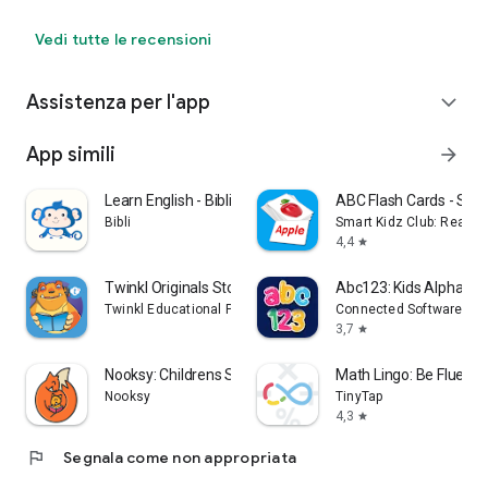
Vedi tutte le recensioni
Assistenza per l'app
expand_more
App simili
arrow_forward
Learn English - Bibli Kids
ABC Flash Cards - Sig
Bibli
Smart Kidz Club: Readin
4,4
star
Twinkl Originals Story Books
Abc123: Kids Alphabe
Twinkl Educational Publishing
Connected Softwares Li
3,7
star
Nooksy: Childrens Story Time
Math Lingo: Be Fluent 
Nooksy
TinyTap
4,3
star
flag
Segnala come non appropriata