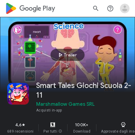
google_logo Play
search
help_outline
play_arrow
Trailer
Smart Tales Giochi Scuola 2-
11
Marshmallow Games SRL
Acquisti in-app
4,6
100K+
star
689 recensioni
Per tutti
info
Download
Approvate dagli in