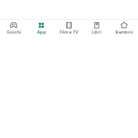
Giochi
App
Film e TV
Libri
Bambini
Google Play
Play Pass
Play Points
Carte regalo
Utilizza
Norme sui rimborsi