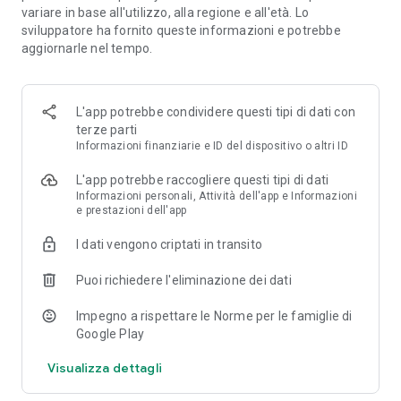
variare in base all'utilizzo, alla regione e all'età. Lo
✅
PARTNER UNICEF:
Una collezione speciale di storie per
sviluppatore ha fornito queste informazioni e potrebbe
promuovere valori sociali e sani stili di vita.
aggiornarle nel tempo.
✅
MODALITÀ SEMPRE GRATIS:
Gioca
2 nuovi livelli gratis ogni
giorno
, per sempre! O sblocca tutto il catalogo.
✅
500+ Schede Didattiche:
Tantissime attività stampabili per
continuare a imparare senza schermo.
L'app potrebbe condividere questi tipi di dati con
terze parti
🧸 PER I PICCOLI: SCUOLA DELL'INFANZIA (2-5 Anni)
Informazioni finanziarie e ID del dispositivo o altri ID
Prepara il tuo bambino alla prima elementare con
L'app potrebbe raccogliere questi tipi di dati
l'
Accademia dei Piccoli
:
Informazioni personali, Attività dell'app e Informazioni
e prestazioni dell'app
•
Storie Narrate:
Favole animate che insegnano l'amicizia e le
I dati vengono criptati in transito
emozioni (voce narrante italiana).
•
Matematica e Logica:
Impara a contare, riconosci i numeri, le
Puoi richiedere l'eliminazione dei dati
forme e le sequenze.
•
Pregrafismo e Lettura:
Tracciare lettere e parole per
Impegno a rispettare le Norme per le famiglie di
imparare a scrivere.
Google Play
•
Inglese e Pronuncia:
Giochi divertenti per imparare nuovi
vocaboli con accento madrelingua.
Visualizza dettagli
🚀 PER I GRANDI: SCUOLA PRIMARIA (6-11 Anni)