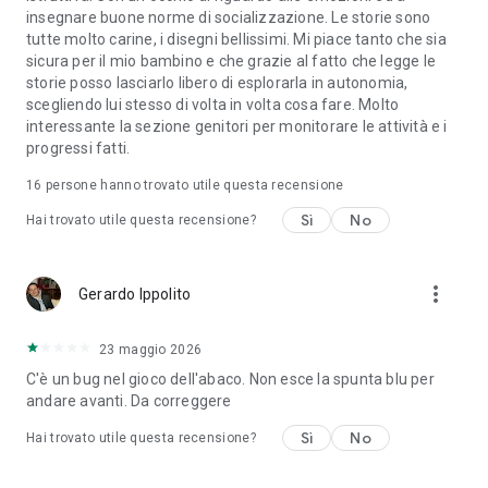
insegnare buone norme di socializzazione. Le storie sono
🌍 IDEALE PER VIAGGI (FUNZIONA OFFLINE)
tutte molto carine, i disegni bellissimi. Mi piace tanto che sia
sicura per il mio bambino e che grazie al fatto che legge le
Perfetta per non perdere i progressi fatti a scuola durante
storie posso lasciarlo libero di esplorarla in autonomia,
l'estate o i lunghi viaggi:
scegliendo lui stesso di volta in volta cosa fare. Molto
interessante la sezione genitori per monitorare le attività e i
•
Senza Internet:
Scarica i contenuti e gioca ovunque, anche
progressi fatti.
in auto o in aereo.
•
Area Genitori:
Segui i progressi e personalizza il percorso di
16
persone hanno trovato utile questa recensione
studio.
Sì
No
Hai trovato utile questa recensione?
🏆 PREMI E SICUREZZA
•
Mom's Choice Awards®
- Vincitrice Medaglia d'Oro
more_vert
Gerardo Ippolito
•
Privacy Garantita
- Conforme GDPR (Nessun dato ceduto)
•
Educational App Store
- Certificata 5 Stelle
•
Bollino COPPA
23 maggio 2026
- Standard Sicurezza Internazionale
C'è un bug nel gioco dell'abaco. Non esce la spunta blu per
Scarica Smart Tales: Giochi Scuola 2-11 oggi!
andare avanti. Da correggere
Prova subito i
2 livelli GRATIS giornalieri
e fai decollare i voti a
Sì
No
scuola divertendoti.
Hai trovato utile questa recensione?