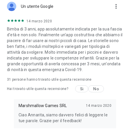
more_vert
Un utente Google
14 marzo 2020
Bimba di 3 anni, app assolutamente indicata per la sua fascia
d'età e non solo. Finalmente un'app costruttiva che abbiamo il
piacere di far usare ai nostri piccoli di casa. Le storielle sono
ben fatte, i moduli molteplici e variegati per tipologia di
attività da svolgere. Molto immediata per i piccini e davvero
indicata per sviluppare le competenze infantili. Grazie per la
grande opportunità di averla concessa per 3 mesi, un'ondata
di novità in questa emergenza Covid-19.
31
persone hanno trovato utile questa recensione
Sì
No
Hai trovato utile questa recensione?
Marshmallow Games SRL
14 marzo 2020
Ciao Annarita, siamo davvero felici di leggere le
tue parole. Grazie per il feedback!