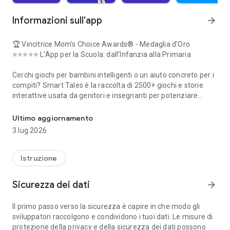
Informazioni sull'app
arrow_forward
🏆 Vincitrice Mom's Choice Awards® - Medaglia d'Oro
⭐⭐⭐⭐⭐ L'App per la Scuola: dall'Infanzia alla Primaria
Cerchi
giochi per bambini
intelligenti o un aiuto concreto per i
compiti? Smart Tales è la raccolta di
2500+ giochi e storie
interattive
usata da genitori e insegnanti per potenziare
2500+ attività! Matematica, Lettura, Scrittura e Scienze. Asilo e P
Matematica, Inglese, Logica e Scienze
. Dai primi esercizi di
pregrafismo
fino al ripasso di
moltiplicazioni e divisioni
,
Ultimo aggiornamento
trasformiamo il tempo sullo schermo in apprendimento
3 lug 2026
attivo.
🚀 PERCHÉ SCELGERE SMART TALES ITALIA
Istruzione
A differenza dei video passivi, Smart Tales offre un percorso
Sicurezza dei dati
arrow_forward
STEM
arricchito da valori positivi. Un ambiente sicuro, senza
pubblicità e certificato.
Il primo passo verso la sicurezza è capire in che modo gli
sviluppatori raccolgono e condividono i tuoi dati. Le misure di
✅
100% IN ITALIANO:
Interamente
doppiata da attori
protezione della privacy e della sicurezza dei dati possono
professionisti
. Voci naturali e dizione perfetta.