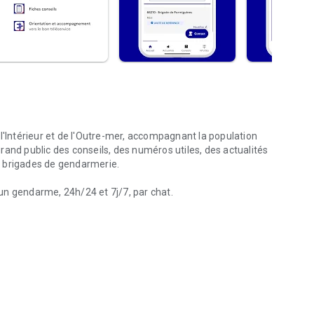
l'Intérieur et de l'Outre-mer, accompagnant la population
and public des conseils, des numéros utiles, des actualités
t brigades de gendarmerie.
un gendarme, 24h/24 et 7j/7, par chat.
t dans vos démarches
ment en ligne de manière totalement ou partiellement
ne arnaque au harcèlement ou encore d'une fraude à la carte