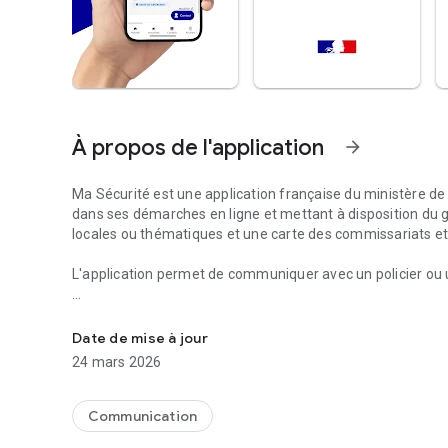
À propos de l'application
arrow_forward
Ma Sécurité est une application française du ministère de 
dans ses démarches en ligne et mettant à disposition du gr
locales ou thématiques et une carte des commissariats e
L'application permet de communiquer avec un policier ou 
La gendarmerie et la police nationale vous accompagnen
Il est également possible de déposer une plainte directe
dématérialisée, qu'il s'agisse d'un vol, de violences, d'u
Date de mise à jour
bancaire (Thésée , Perceval, Pharos ...)
24 mars 2026
Communication