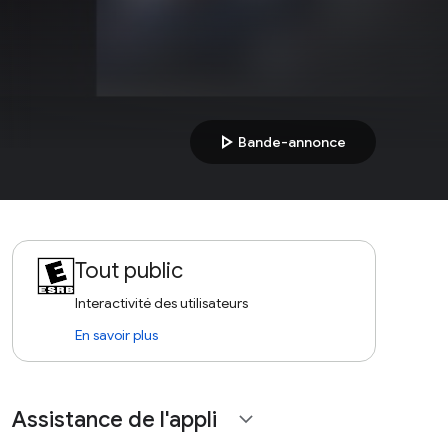
play_arrow
Bande-annonce
Tout public
Interactivité des utilisateurs
En savoir plus
Assistance de l'appli
expand_more