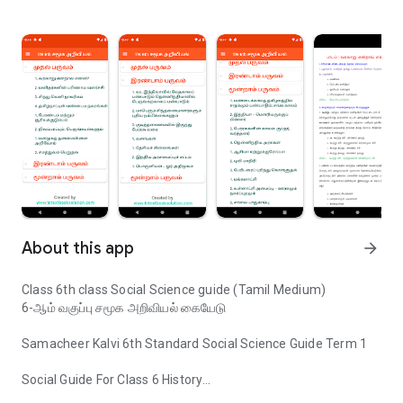
About this app
arrow_forward
Class 6th class Social Science guide (Tamil Medium)
6-ஆம் வகுப்பு சமூக அறிவியல் கையேடு
Samacheer Kalvi 6th Standard Social Science Guide Term 1
Social Guide For Class 6 History
TN Class 6th std social science TM Guide