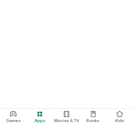
Chapter 1 ஆசியா மற்றும் ஐரோப்பா
Chapter 2 புவி மாதிரி
Chapter 3 பேரிடரைப் புரிந்து கொள்ளுதல்
Samacheer 6th Social Guide Civics
Chapter 1 மக்களாட்சி
Chapter 2 உள்ளாட்சி அமைப்பு – ஊரகமும் நகர்ப்புறமும்
Chapter 3 சாலை பாதுகாப்பு
We hope the given Samacheer Kalvi Class 6th Social Science
Book Solutions and Answers Guide Free Download of History,
Geography, Civics, Economics in Tamil Medium will help your
studies and examination.
Games
Apps
Movies & TV
Books
Kids