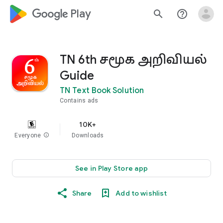
google_logo Play
search
help_outline
TN 6th சமூக அறிவியல்
Guide
TN Text Book Solution
Contains ads
10K+
Everyone
info
Downloads
See in Play Store app
Share
Add to wishlist