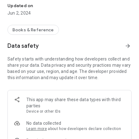
Chapter 1 வரலாறு என்றால் என்ன?
Updated on
Chapter 2 மனிதர்களின் பரிணாம வளர்ச்சி
Jun 2, 2024
Chapter 3 சிந்து வெளி நாகரிகம்
Chapter 4 தமிழ்நாட்டின் பண்டைய நகரங்கள்
6th Social Book Back Answers Geography
Books & Reference
Chapter 1 பேரண்டம் மற்றும் சூரியக்குடும்பம்
Data safety
arrow_forward
Chapter 2 நிலப்பரப்பும், பெருங்கடல்களும்
Social 6th Guide Civics
Safety starts with understanding how developers collect and
share your data. Data privacy and security practices may vary
Chapter 1 பன்முகத் தன்மையினை அறிவோம்
based on your use, region, and age. The developer provided
Chapter 2 சமத்துவம் பெறுதல்
this information and may update it over time.
Samacheer Kalvi 6th Social Science Book Back Answers
Term 2
This app may share these data types with third
Social Science 6th Guide History
parties
Device or other IDs
Chapter 1 வட இந்தியாவில் வேதகாலப் பண்பாடும் தென்னிந்தியாவில்
பெருங்கற்காலப் பண்பாடும்
No data collected
Chapter 2 மாபெரும் சிந்தனையாளர்களும் புதிய நம்பிக்கைகளும்
Learn more
about how developers declare collection
Chapter 3 குடித்தலைமையில் இருந்து பேரரசு வரை