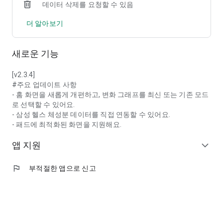
데이터 삭제를 요청할 수 있음
- 무리한 몸무게 변화는 금물, 오늘 측정한 몸무게와 비교해서 목
표 달성에 적당한 기간을 알려줄게요
더 알아보기
■ 6가지 부위 분석으로 나만의 운동 기록
- 근력, 유산소, 스포츠 등 200여 개의 운동을 선택하여 운동 기록
새로운 기능
을 작성해요
- 일일, 지난 일주일 운동 분석 그래프로 나에게 딱 맞는 운동 습관
을 찾아가요
[v2.3.4]
- 운동을 하는 목적과 설정한 목표에 맞도록 세트를 설정해 나만
#주요 업데이트 사항
의 루틴을 만들어요
- 홈 화면을 새롭게 개편하고, 변화 그래프를 최신 또는 기존 모드
로 선택할 수 있어요.
■ 칼로리, 탄단지 섭취량 자동으로 계산해주는 똑똑한 식단 기록
- 삼성 헬스 체성분 데이터를 직접 연동할 수 있어요.
- 먹은 음식과 사진, 식사 시간을 기록하세요
- 패드에 최적화된 화면을 지원해요.
- 너무 배부르게 먹진 않았나요? 오늘 먹은 음식의 포만감을 기록
앱 지원
하며 식사량을 조절해 보세요
expand_more
- 자주 먹는 음식은 즐겨찾기에 추가하거나 내 식사를 만들어서
간편하게 입력해요
flag
부적절한 앱으로 신고
- 찾는 음식 정보가 없다면 음식명과 영양 정보를 직접 입력할 수
있어요
■ 더 귀여워진 감정 이모지와 함께 새로워진 감정 기록
- 지금 느끼는 이 감정 뭘까? 25가지 감정 태그를 확인하고 정확