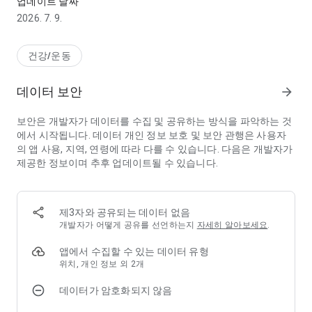
업데이트 날짜
2026. 7. 9.
■ 스마트 체성분 분석
- 앳플리 스마트 체중계를 연동하여 최대 28가지 체성분 데이터
를 분석해 보세요
건강/운동
- 체성분별 분석 기준에 따른 건강 지표를 확인하고 내 몸이 보내
는 신호를 이해할 수 있어요
데이터 보안
arrow_forward
- 기록 단위의 작은 변화부터 기간 평균 변화까지 자유롭게 변화
그래프를 움직여 원하는 기간을 설정해 보세요
보안은 개발자가 데이터를 수집 및 공유하는 방식을 파악하는 것
- 소중한 아이와 배우자, 반려동물까지! 최대 10명까지 프로필 등
에서 시작됩니다. 데이터 개인 정보 보호 및 보안 관행은 사용자
록하고 온 가족이 함께 건강을 관리해요
의 앱 사용, 지역, 연령에 따라 다를 수 있습니다. 다음은 개발자가
제공한 정보이며 추후 업데이트될 수 있습니다.
■ 더 많은 연결로 스마트 측정
- 앳플리 스마트 줄자를 연동하여 9가지 주요 신체 부위와 복부비
만율을 측정할 수 있어요
- 앳플리 스마트 줄넘기를 연동하여 카운트다운 모드, 타이머 모
제3자와 공유되는 데이터 없음
드 등 다양한 모드로 즐겁게 운동해요
개발자가 어떻게 공유를 선언하는지
자세히 알아보세요
.
■ 모든 기록을 한눈에! 기록 요약 대시보드
앱에서 수집할 수 있는 데이터 유형
- 측정, 활동 기록 요약부터 몸무게 달성 목표까지 한눈에 볼 수 있
위치, 개인 정보 외 2개
도록 매일 기록해 보세요
데이터가 암호화되지 않음
- 하루를 균형 있게 돌아보며 기록 사이의 연관성을 찾다 보면, 나
를 더 잘 알게 돼요