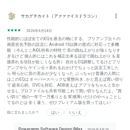
more_vert
サカグチカイト（アァァァイスドラコン）
2026年6月24日
性能的にほぼ全てのEQを過去の物にする。 プリアンプ云々の
画質劣化予防の設定に Android 15以降の形式に対応って多機
能 （今んとこAIDL特有の特性で 音の跳ね上がりが強くなりす
ぎるけど 個人的にはこれを補正出来る設定で跳ね上がり を直
接弄れる項目が欲しくなる所） 自分もEQ調整してるけどプリ
アンプやら ゲイン云々弄れるおかげでちょっと設定工夫した
ら 明らかに音の歪みが少なくなった ぶっちゃけ普通の人間に
はこのEQは オーバースペックな変態向き…かと思えば買い切り
で 超良心的。DVCも対応、ADB使えば アプリをちゃんと生か
せるし プロファイルも共有可能 これで買い切りなんだよ。"買
い切り" 他の一年で一万毟りとる 実感薄いだけのやべぇことし
てるのとは 全く違う、ぜひプレミアム版を買ってほしい
はい
いいえ
役に立ちましたか？
Poweramp Software Design (Max
2026年4月26