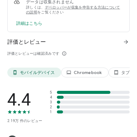
データは収集されません
ユーザーインターフェース：
詳しくは、
デベロッパーが収集を申告する方法について
• Powerampベースのユーザーインターフェース
の説明
をご覧ください
• 視覚化
• .milk プリセットとスペクトルに対応
詳細はこちら
• 他社のPowerampプリセットパックにも対応
• 通知の設定が可能
• 他社のPowerampスキンに対応
評価とレビュー
arrow_forward
• 設定可能なライトスキンおよびダークスキン付属
評価とレビューは確認済みです
info_outline
ユーティリティ：
• ヘッドセット/Bluetooth接続で自動再開
• 音量キーで再開/一時停止/トラック変更を制御
モバイルデバイス
Chromebook
タブレ
phone_android
laptop
tablet_android
トラック変更には許可の付与が必要です。
ご使用上の注意：
4.4
5
• Samsungでは、Hi-Resトラックの再生（Samsung Playerな
4
ど）が検出できず、帯域周波数の変更が生じます
3
2
1
2.19万
件のレビュー