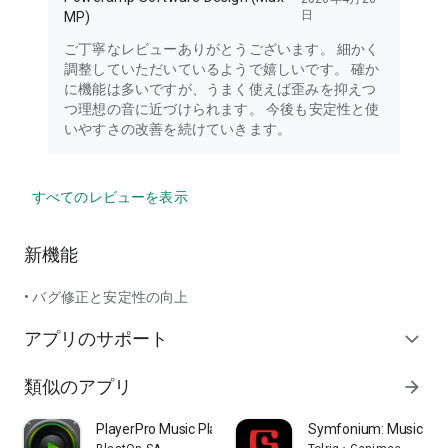
日
MP)
ご丁寧なレビューありがとうございます。 細かく
調整していただいているようで嬉しいです。 確か
に機能は多いですが、うまく使えば歪みを抑えつ
つ理想の音に近づけられます。 今後も安定性と使
いやすさの改善を続けていきます。
すべてのレビューを表示
新機能
• バグ修正と安定性の向上
アプリのサポート
expand_more
類似のアプリ
arrow_forward
PlayerPro Music Player
Symfonium: Music play