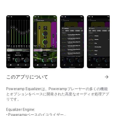
このアプリについて
arrow_forward
Poweramp Equalizerは、Powerampプレーヤーの多くの機能
とオプションをベースに開発された高度なオーディオ処理アプ
リです。
Equalizer Engine:
• Powerampベースのイコライザー