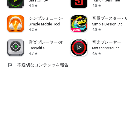
BlastOn SA
Tolriq • Genimee
4.5
4.5
star
star
シンプルミュージックプレーヤー
音量ブースター - サ
Simple Mobile Tool
Simple Design Ltd.
4.2
4.8
star
star
音楽プレーヤー-オーディオプレーヤー
音楽プレーヤー
Easyelife
Mytechnosound
4.7
4.6
star
star
flag
不適切なコンテンツを報告