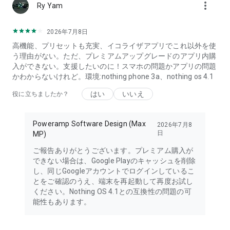
more_vert
Ry Yam
2026年7月8日
高機能、プリセットも充実、イコライザアプリでこれ以外を使
う理由がない。ただ、プレミアムアップグレードのアプリ内購
入ができない。支援したいのに！スマホの問題かアプリの問題
かわからないけれど。環境:nothing phone 3a、nothing os 4.1
はい
いいえ
役に立ちましたか？
Poweramp Software Design (Max
2026年7月8
日
MP)
ご報告ありがとうございます。プレミアム購入が
できない場合は、Google Playのキャッシュを削除
し、同じGoogleアカウントでログインしているこ
とをご確認のうえ、端末を再起動して再度お試し
ください。Nothing OS 4.1との互換性の問題の可
能性もあります。