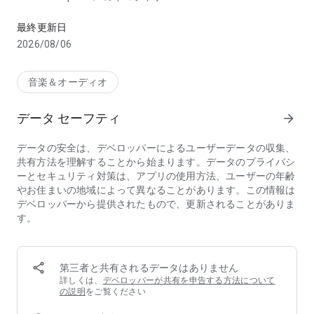
Poweramp Equalizerは高度なオーディオ処理アプリです
• 設定可能なバンド数：
• 固定 5/8/10/12/15/16/24/31/32
最終更新日
• または開始/終了周波数を設定して5～32バンドをカスタマイ
2026/08/06
ズ
• +/- 15dB
• 強力な低音/高音コントロール
音楽＆オーディオ
• プリアンプ
• 内蔵プリセットおよびユーザー定義のプリセット
データ セーフティ
arrow_forward
• デバイス別にプリセットの割り当てが可能
• プリセットの自動保存
データの安全は、デベロッパーによるユーザーデータの収集、
• リミッターとコンプレッサー
共有方法を理解することから始まります。データのプライバシ
• バランス
ーとセキュリティ対策は、アプリの使用方法、ユーザーの年齢
• 可能な限り最高のイコライゼーション帯域を実現する
やお住まいの地域によって異なることがあります。この情報は
Poweramp DVCモードおよび非DVCモード（全体または再生ア
デベロッパーから提供されたもので、更新されることがありま
プリごとに対応）
す。
• ほとんどの他社再生アプリ/ストリーミングアプリに対応
場合によっては、再生アプリの設定でイコライザーを有効にす
る必要があります
• Advanced Player Trackingモードでは、ほとんどの再生アプ
第三者と共有されるデータはありません
リでイコライゼーションが可能ですが、許可の付与が必要で
詳しくは、
デベロッパーが共有を申告する方法について
す。
の説明
をご覧ください