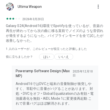
more_vert
Ultima Weapon
2026年3月20日
Galaxy S24(Android16)環境でSpotifyを使っているが、音楽の
再生が終わってから次の曲に移る直前でノイズのような音切れ
が発生するようになった。パイプラインモードを全て試したが
改善しなかった。
1 人のユーザーが、このレビューが役立ったと評価しました
はい
いいえ
役に立ちましたか？
Poweramp Software Design (Max
2025年12月10
日
MP)
Android16ではDVCと端末の音量制御が衝突しや
すく、常駐中に音量がバグることがあります。 対
処: • DVCをオフ • Global Equalizationのみ有効 • 電
池最適化を無効 • AIDL Mode 1に変更後再起動 こ
れで音量バグはほぼ解消されます。