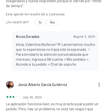
exagerados y nunca responden porque lo cierran por “límite
de tiempo”.
Esta opinión les resultó útil a
2
personas
Sí
No
¿Te resultó útil?
Arcos Dorados
August 3, 2026
¡Hola, Valentina Muñevar! 👋 Lamentamos mucho
que tu experiencia no haya sido la esperada. ✨
Para brindarte la atención personalizada que
mereces, ingresa a Mi cuenta > Mis pedidos >
Accede a tu pedido > Chat de soporte.
more_vert
Jesús Alberto García Gutiérrez
July 30, 2026
La aplicación funciona bien, es muy práctica para pedir un
pedido. Pero, hay un problema, no está tan seguro que