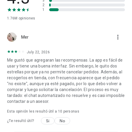
3
2
1
1.76M
opiniones
more_vert
Mer
July 22, 2026
Me gustó que agregaran las recompensas. La app es fácil de
usar y tiene una buena interfaz. Sin embargo, le quito dos
estrellas porque ya no permite cancelar pedidos. Además, al
recogerlos en tienda, con frecuencia aparece que el pedido
"no existe", aunque ya esté pagado, por lo que debo volver a
comprar y luego solicitar la cancelación. El proceso es muy
tardado: el chat automatizado no resuelve y es casi imposible
contactar a un asesor.
Esta opinión les resultó útil a
10
personas
Sí
No
¿Te resultó útil?