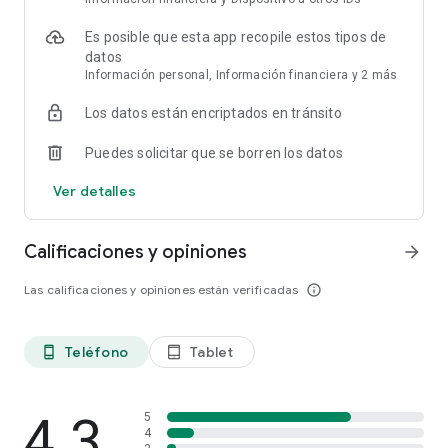
Colombia, Costa Rica, Curazao, Ecuador, Guadalupe, Guyana
Francesa, Martinica, México, Panamá, Perú, Puerto Rico,
Es posible que esta app recopile estos tipos de
Trinidad y Tobago, Uruguay y Venezuela*.
datos
Información personal, Información financiera y 2 más
¿Qué esperas? ¡Descárgala ahora y disfruta de las ventajas
Los datos están encriptados en tránsito
que ofrece la app de McDonald’s! ¡La felicidad en forma de
app ha llegado!
Puedes solicitar que se borren los datos
*Venezuela no tiene ofertas ni descuentos. Tiene combos,
Ver detalles
localizador de restaurantes y informaciones nutricionales.
Calificaciones y opiniones
arrow_forward
Las calificaciones y opiniones están verificadas
info_outline
Teléfono
Tablet
phone_android
tablet_android
4.3
5
4