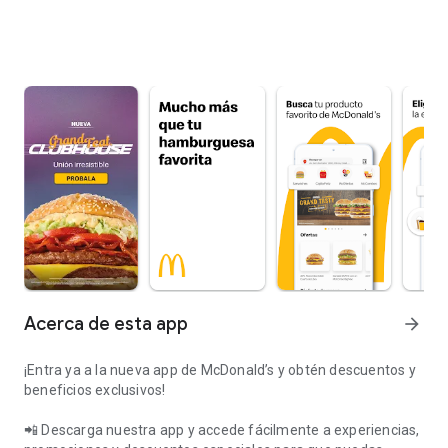
Acerca de esta app
arrow_forward
¡Entra ya a la nueva app de McDonald’s y obtén descuentos y
beneficios exclusivos!
📲 Descarga nuestra app y accede fácilmente a experiencias,