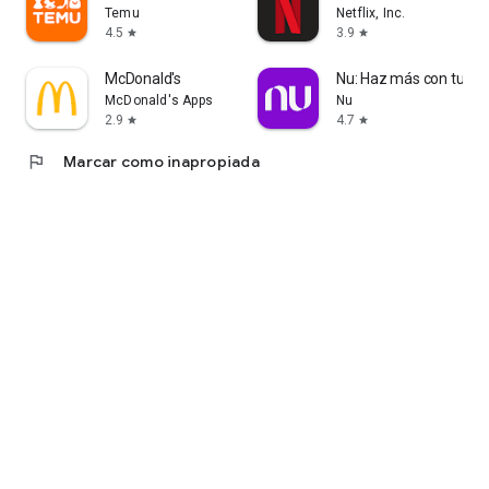
Temu
Netflix, Inc.
4.5
3.9
star
star
McDonald's
Nu: Haz más con tu din
McDonald's Apps
Nu
2.9
4.7
star
star
flag
Marcar como inapropiada