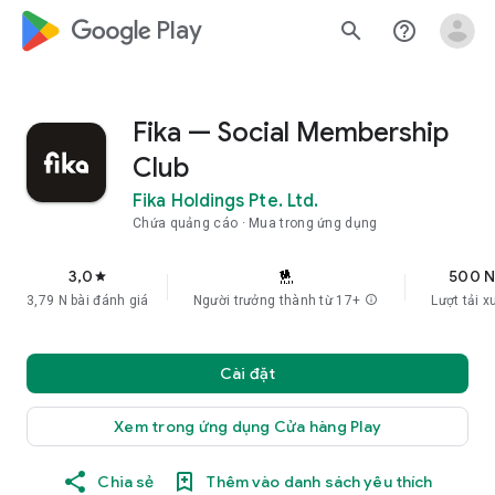
google_logo Play
search
help_outline
Fika — Social Membership
Club
Fika Holdings Pte. Ltd.
Chứa quảng cáo
Mua trong ứng dụng
3,0
500 
star
3,79 N bài đánh giá
Người trưởng thành từ 17+
info
Lượt tải 
Cài đặt
Xem trong ứng dụng Cửa hàng Play
Chia sẻ
Thêm vào danh sách yêu thích