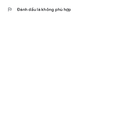
flag
Đánh dấu là không phù hợp