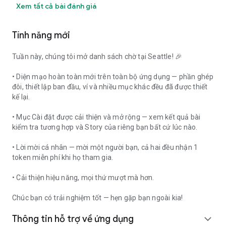
Xem tất cả bài đánh giá
Tính năng mới
Tuần này, chúng tôi mở danh sách chờ tại Seattle! 🎉
• Diện mạo hoàn toàn mới trên toàn bộ ứng dụng — phần ghép
đôi, thiết lập ban đầu, ví và nhiều mục khác đều đã được thiết
kế lại.
• Mục Cài đặt được cải thiện và mở rộng — xem kết quả bài
kiểm tra tương hợp và Story của riêng bạn bất cứ lúc nào.
• Lời mời cá nhân — mời một người bạn, cả hai đều nhận 1
token miễn phí khi họ tham gia.
• Cải thiện hiệu năng, mọi thứ mượt mà hơn.
Chúc bạn có trải nghiệm tốt — hẹn gặp bạn ngoài kia!
Thông tin hỗ trợ về ứng dụng
expand_more