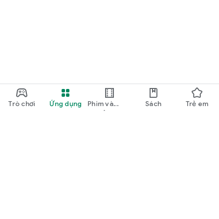
Trò chơi
Ứng dụng
Phim và
Sách
Trẻ em
truyền hình
Google Play
Play Pass
Điểm Play