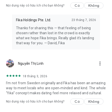
Có
Không
Nội dung này có hữu ích cho bạn không?
— Denise, CEO & Nhà sáng lập Fika
Fika Holdings Pte. Ltd.
23 tháng 7, 2026
Thanks for sharing this — that feeling of being
chosen rather than lost in the crowd is exactly
what we hope Fika brings. Really glad it's landing
that way for you. — David, Fika
more_vert
Nguyễn Thị Linh
18 tháng 3, 2026
I’m not from Sweden originally and Fika has been an amazing
way to meet locals who are open‑minded and kind. The whole
“fika” concept makes dating feel more relaxed and cultural.
Có
Không
Nội dung này có hữu ích cho bạn không?