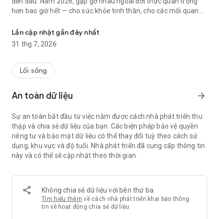
đến đâu. Năm 2026, gặp gỡ nhau ngoài đời thực quan trọng
hơn bao giờ hết — cho sức khỏe tinh thần, cho các mối quan
Gặp gỡ thật, người thật. Tìm bạn bè và tình yêu — ngoài đời thực, q
hệ, và đơn giản là vì cuộc sống vui hơn khi có người thật bên
cạnh. Fika ở đây để giúp bạn gặp gỡ những người mới, tìm tình
Lần cập nhật gần đây nhất
bạn và tình yêu — ngoài đời thực, không qua màn hình.
31 thg 7, 2026
Fika là một Social Membership Club được thực hiện qua app —
nhưng thật ra, chúng mình muốn bạn dành càng ít thời gian
Lối sống
trên app càng tốt. Làm bài kiểm tra tương hợp, nhận lời giới
thiệu, và đi gặp. Chỉ vậy thôi.
An toàn dữ liệu
arrow_forward
Mình bắt đầu Fika sau khi tìm được mẹ ruột ở Việt Nam qua
Sự an toàn bắt đầu từ việc nắm được cách nhà phát triển thu
một bài đăng Facebook lan truyền khắp nơi. Nếu không có
thập và chia sẻ dữ liệu của bạn. Các biện pháp bảo vệ quyền
công nghệ và hàng nghìn người tốt bụng, điều đó sẽ không bao
riêng tư và bảo mật dữ liệu có thể thay đổi tuỳ theo cách sử
giờ xảy ra. Nhưng mối quan hệ của chúng mình chỉ thực sự bắt
dụng, khu vực và độ tuổi. Nhà phát triển đã cung cấp thông tin
đầu khi gặp nhau trực tiếp. Đó là triết lý của Fika: dùng công
này và có thể sẽ cập nhật theo thời gian.
nghệ ở những bước cần thiết — rồi bước ra ngoài và gặp gỡ
thật sự.
Tại Fika, mỗi thành viên đều được đội ngũ xác minh trực tiếp —
Không chia sẻ dữ liệu với bên thứ ba
không phải thuật toán, mà là con người thật. Bạn không chỉ an
Tìm hiểu thêm
về cách nhà phát triển khai báo thông
toàn ở đây, bạn còn được bao quanh bởi những người thực sự
tin về hoạt động chia sẻ dữ liệu
muốn gặp gỡ ngoài đời. Không có người lướt cho vui, không