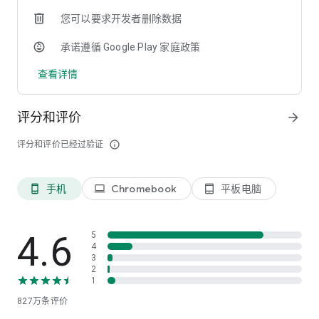
目。
您可以要求开发者删除数据
• 云存储使你随时随地轻松访问共享文档和文件。
• 仪表板视图整齐地组织所有共享内容(照片、文件、任务、链
承诺遵循 Google Play 家庭政策
接)，因此无需花费时间查找内容*。
• 在虚拟会议室进行屏幕共享、白板或分组讨论，以充分利用你
查看详情
的工作会议。
设计为让你安心工作:
评分和评价
arrow_forward
• 与外部合作伙伴安全地协作进行工作分配，同时持续掌控数
据。
评分和评价已经过验证
info_outline
• 将重要信息(如订阅密码)存储在数字保险箱*中。
• 期望从 Microsoft 365 获得的企业级安全性和合规性**。
手机
Chromebook
平板电脑
phone_android
laptop
tablet_android
*通过个人账户使用 Microsoft Teams 时可用。
**此应用的商业功能需要付费的 Microsoft 365 商业订阅或
Microsoft Teams 工作试用订阅。如果不确定公司的订阅或有权
4.6
5
访问的服务，请访问 Office.com/Teams 以了解详细信息，或
4
3
联系你的 IT 部门。
2
1
下载 Teams，即表示你同意许可条款(请参见
827万
条评价
aka.ms/eulateamsmobile)和隐私条款(请参见
aka.ms/privacy)。如需支持或要提供反馈，请发送电子邮件至