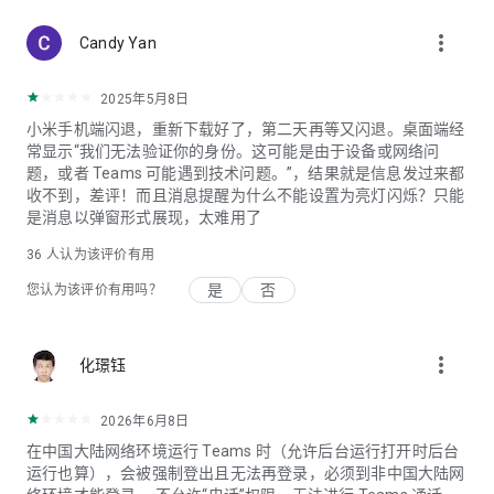
mtandapp@microsoft.com。欧盟合同摘要:
more_vert
aka.ms/EUContractSummary
Candy Yan
2025年5月8日
小米手机端闪退，重新下载好了，第二天再等又闪退。桌面端经
常显示“我们无法验证你的身份。这可能是由于设备或网络问
题，或者 Teams 可能遇到技术问题。”，结果就是信息发过来都
收不到，差评！而且消息提醒为什么不能设置为亮灯闪烁？只能
是消息以弹窗形式展现，太难用了
36
人认为该评价有用
是
否
您认为该评价有用吗？
more_vert
化璟钰
2026年6月8日
在中国大陆网络环境运行 Teams 时（允许后台运行打开时后台
运行也算），会被强制登出且无法再登录，必须到非中国大陆网