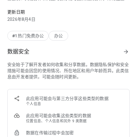
Microsoft Teams 是 Office 365 中的团队协作中心。
可以在 Microsoft Teams 中完成。
更新日期
轻松与任何人联系:
2026年8月4日
• •Skype 现在是 Microsoft Teams 的一部分。您可以在
Microsoft Teams 免费版中，从您之前离开的地方接续您的聊
天、通话和联络人。
#1 热门免费办公
办公
• 与团队成员、家人或好友安全地会面。在数秒钟内设置视频会
数据安全
arrow_forward
议，并通过共享链接或日历邀请来邀请任何人。
• 一对一聊天或在与朋友或同事的群聊中。在聊天中@提及某人
安全始于了解开发者如何收集和分享数据。数据隐私保护和安全
以吸引其注意。
措施可能会因您的使用情况、所在地区和用户年龄而异。此类信
• 专用频道有助于为重要项目创建重点工作区。
息由开发者提供，可能会随时间更新。
• 直接在 Teams 中对任何人发起视频通话，或立即将群组聊天
转换为视频通话。
• GIF、表情符号和消息动画可以让你更轻松地在字词不足以时表
达自己。
此应用可能会与第三方分享这些类型的数据
个人信息
合力完成计划和项目:
• 通过任务列表，可以与家人或好友一起随时了解工作项目或计
此应用可能会收集这些类型的数据
划。分配任务、设置截止日期并关闭已完成的任务，以让每个人
位置信息、个人信息和另外 9 类数据
都保持在同一页面上。
数据在传输过程中会加密
• 通过聊天中的文件共享，可以更轻松地协调工作分配或个人项