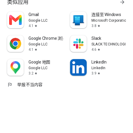
类似应用
arrow_forward
Gmail
连接至 Windows
Google LLC
Microsoft Corporation
4.1
3.8
star
star
Google Chrome 浏览器
Slack
Google LLC
SLACK TECHNOLOGIES L.
4.1
4.6
star
star
Google 地图
LinkedIn
Google LLC
LinkedIn
3.2
3.9
star
star
flag
举报不当内容