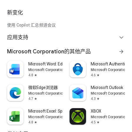
新变化
使用 Copilot 汇总频道会议
应用支持
expand_more
Microsoft Corporation的其他产品
arrow_forward
Microsoft Word: Edit Documents
Microsoft Authenticat
Microsoft Corporation
Microsoft Corporation
4.8
4.6
star
star
微软Edge浏览器
Microsoft Outlook
Microsoft Corporation
Microsoft Corporation
4.7
4.3
star
star
Microsoft Excel: Spreadsheets
XBOX
Microsoft Corporation
Microsoft Corporation
4.8
4.5
star
star