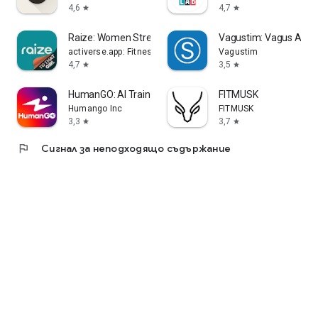
4,6
4,7
star
star
Raize: Women Strength Workouts
Vagustim: Vagus Activ
activerse.app: Fitness, Nutrition, Home Workouts
Vagustim
4,7
3,5
star
star
HumanGO: AI Training Planner
FITMUSK
Humango Inc
FITMUSK
3,3
3,7
star
star
flag
Сигнал за неподходящо съдържание