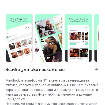
Всичко за това приложение
arrow_forward
Mindbody е платформа №1 в света за резервации за
фитнес, красота и уелнес изживявания. Ние насърчаваме
хората да опитват нови неща и да намират това, което ги
кара да се чувстват физически, психически и духовно
най-добрите.
Независимо дали става дума за клас, салонни услуги или