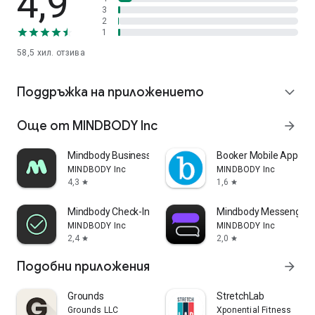
4,9
3
Потвърдени отзиви: Разберете какво казват хората за
2
услугите, преди да резервирате, с отзиви от потвърдени
1
потребители.
58,5 хил.
отзива
*Гъвкавите цени са налични само в САЩ
Поддръжка на приложението
expand_more
* Продължителното използване на GPS, работещ във
фонов режим, може драстично да намали живота на
Още от MINDBODY Inc
arrow_forward
батерията
Mindbody Business
Booker Mobile App
MINDBODY Inc
MINDBODY Inc
4,3
1,6
star
star
Mindbody Check-In
Mindbody Messenger (
MINDBODY Inc
MINDBODY Inc
2,4
2,0
star
star
Подобни приложения
arrow_forward
Grounds
StretchLab
Grounds LLC
Xponential Fitness