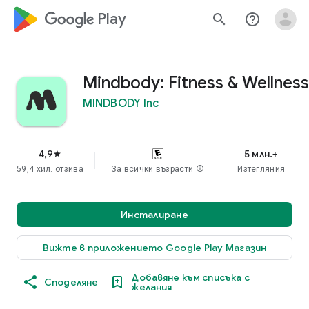
google_logo Play
search
help_outline
Mindbody: Fitness & Wellness
MINDBODY Inc
4,9
5 млн.+
star
59,4 хил. отзива
За всички възрасти
info
Изтегляния
Инсталиране
Вижте в приложението Google Play Магазин
Добавяне към списъка с
Споделяне
желания