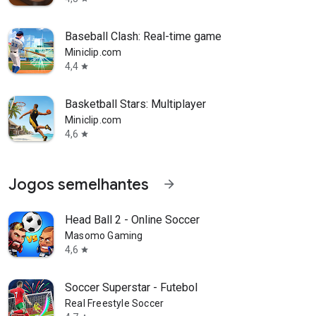
Baseball Clash: Real-time game
Miniclip.com
4,4
star
Basketball Stars: Multiplayer
Miniclip.com
4,6
star
Jogos semelhantes
arrow_forward
Head Ball 2 - Online Soccer
Masomo Gaming
4,6
star
Soccer Superstar - Futebol
Real Freestyle Soccer