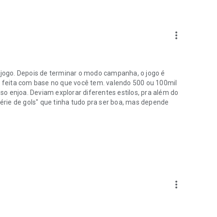
more_vert
e jogo. Depois de terminar o modo campanha, o jogo é
feita com base no que você tem. valendo 500 ou 100mil
o enjoa. Deviam explorar diferentes estilos, pra além do
rie de gols" que tinha tudo pra ser boa, mas depende
more_vert