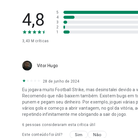
4,8
5
4
3
2
1
3,43 M
críticas
Vitor Hugo
28 de junho de 2024
Eu jogava muito Football Strike, mas desinstalei devido 
Recomendo que não baixem também. Existem bugs em todo
punem e pegam seu dinheiro. Por exemplo, joguei várias
vários gols e começo a abrir vantagem, no gol da vitória, ao
repetindo infinitamente me obrigando a sair do jogo.
6
pessoas consideraram esta crítica útil
Sim
Não
Este conteúdo foi útil?