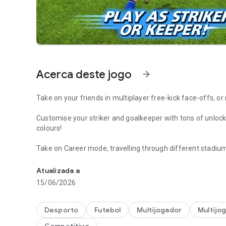
Acerca deste jogo
arrow_forward
Take on your friends in multiplayer free-kick face-offs, o
Customise your striker and goalkeeper with tons of unlock
colours!
Take on Career mode, travelling through different stadiu
Score as a Super Star in Football Strike: Action Multiplay
to unlock medals!
Atualizada a
With simple and fast gameplay, Football Strike is easy to 
15/06/2026
KEY FEATURES:
Desporto
Futebol
Multijogador
Multijo
• Take your shot and make amazing saves, all with the flick