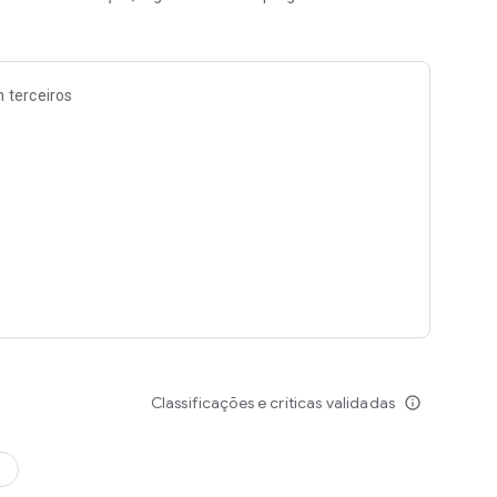
.
 terceiros
Classificações e críticas validadas
info_outline