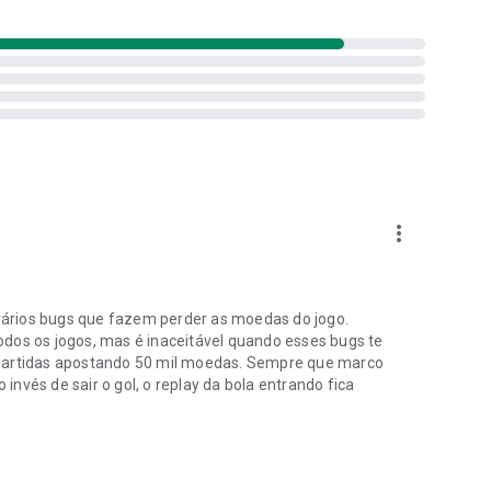
more_vert
a vários bugs que fazem perder as moedas do jogo.
s os jogos, mas é inaceitável quando esses bugs te
 partidas apostando 50 mil moedas. Sempre que marco
 invés de sair o gol, o replay da bola entrando fica