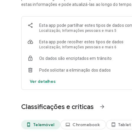
estas informações e pode atualizá-las ao longo do tempo
PRIVACY POLICY: https://www.miniclip.com/privacy-policy
Esta app pode partilhar estes tipos de dados com
Localização, Informações pessoais e mais 5
Esta app pode recolher estes tipos de dados
Localização, Informações pessoais e mais 6
Os dados são encriptados em trânsito
Pode solicitar a eliminação dos dados
Ver detalhes
Classificações e críticas
arrow_forward
Telemóvel
Chromebook
Tablet
phone_android
laptop
tablet_android