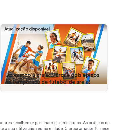
 world!
verpool FC, Borussia Dortmund, and more!
d’s best!
Atualização disponível
 random items).
Do campo à praia: Marque gols épicos
na temporada de futebol de areia!
atórios).
res recolhem e partilham os seus dados. As práticas de
e a sua utilização, região e idade. O programador fornece
and-conditions