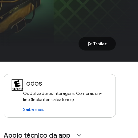
play_arrow
Trailer
Todos
Os Utilizadores Interagem, Compras on-
line (Inclui itens aleatórios)
Saiba mais
Apoio técnico da app
expand_more