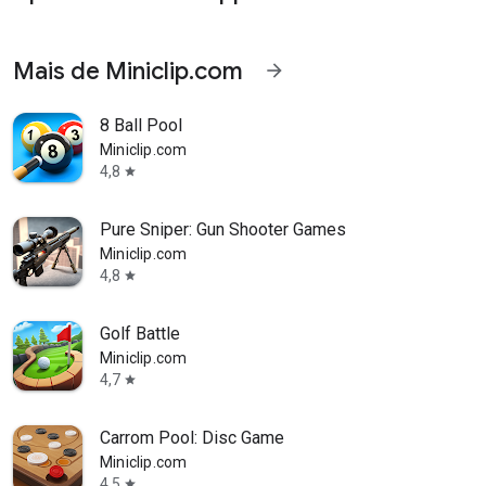
Mais de Miniclip.com
arrow_forward
8 Ball Pool
Miniclip.com
4,8
star
Pure Sniper: Gun Shooter Games
Miniclip.com
4,8
star
Golf Battle
Miniclip.com
4,7
star
Carrom Pool: Disc Game
Miniclip.com
4,5
star