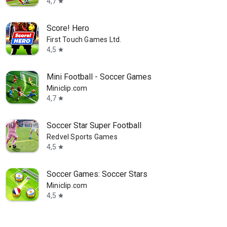
4,7
star
Score! Hero
First Touch Games Ltd.
4,5
star
Mini Football - Soccer Games
Miniclip.com
4,7
star
Soccer Star Super Football
Redvel Sports Games
4,5
star
Soccer Games: Soccer Stars
Miniclip.com
4,5
star