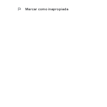
flag
Marcar como inapropiada