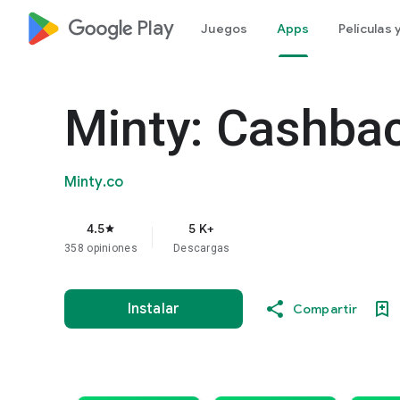
google_logo Play
Juegos
Apps
Películas
Minty: Cashba
Minty.co
4.5
5 K+
star
358 opiniones
Descargas
Instalar
Compartir