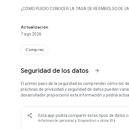
¿CÓMO PUEDO CONOCER LA TASA DE REEMBOLSO DE UN
Asistente de compras con IA: códigos de descuento y ree
Escribe o toca el nombre de una tienda en la app. Minty t
cupón disponibles para esa tienda.
Actualización
7 ago 2026
¿QUÉ SUCEDE CUANDO TOCO ACTIVAR?
Minty abre la tienda en tu navegador y comienza a registra
Compras
la app antes de comprar, no después.
¿CÓMO USO UN CÓDIGO DE CUPÓN?
Seguridad de los datos
arrow_forward
Toca el botón de copiar junto a cualquier código en la app
compra.
El primer paso de la seguridad es comprender cómo los de
prácticas de privacidad y seguridad de datos pueden variar 
¿NECESITO UNA COMPUTADORA PARA USAR MINTY?
desarrollador proporcionó esta información y podría actual
No. La aplicación Minty para Android funciona de forma in
cupón y activa el reembolso desde tu teléfono. Minty tam
automáticamente los códigos de cupón al finalizar la com
Esta app podría compartir estos tipos de datos c
para computadoras de escritorio, no en Android.
Información personal y Dispositivo u otros IDs