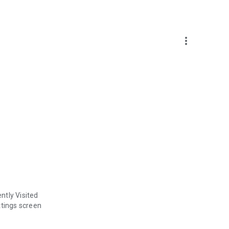
more_vert
ntly Visited
ttings screen