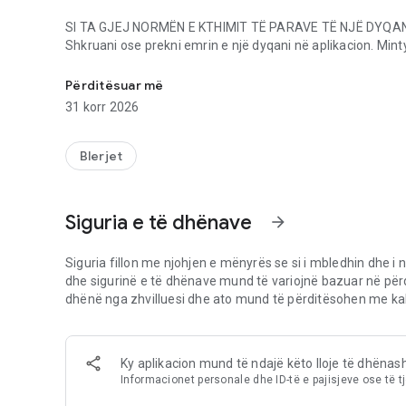
SI TA GJEJ NORMËN E KTHIMIT TË PARAVE TË NJË DYQAN
Shkruani ose prekni emrin e një dyqani në aplikacion. Mint
Asistent blerjesh me inteligjencë artificiale: kode kupon
kode kuponësh ka aktualisht për atë dyqan.
Përditësuar më
ÇFARË NDODH KUR PREK AKTIVIZO?
31 korr 2026
Minty hap atë dyqan në shfletuesin tuaj dhe fillon të gjur
kreditohet. Aktivizojeni para se të blini, jo pas.
Blerjet
SI TA PËRDOR NJË KOD KUPON?
Prekni butonin e kopjimit pranë çdo kodi në aplikacion, pas
dyqanit.
Siguria e të dhënave
arrow_forward
A MË DUHET NJË KOMPJUTER PËR TË PËRDORUR MINTY
Jo. Aplikacioni Minty për Android funksionon më vete — kë
Siguria fillon me njohjen e mënyrës se si i mbledhin dhe i n
kthimin e parave nga telefoni juaj. Minty gjithashtu ofro
dhe sigurinë e të dhënave mund të variojnë bazuar në për
aplikon automatikisht kodet e kuponave në arkë. Zgjerim
dhënë nga zhvilluesi dhe ato mund të përditësohen me kal
jo në Android.
SI DHE KUR PAGUHEM?
Ky aplikacion mund të ndajë këto lloje të dhënas
Minty përpunon pagesat çdo tremujor, pasi kthimi juaj i 
Informacionet personale dhe ID-të e pajisjeve ose të t
përfshijnë depozitë direkte dhe çekë.