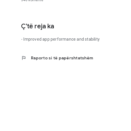
346
komente
Ç'të reja ka
- Improved app performance and stability
flag
Raporto si të papërshtatshëm