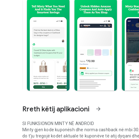
Rreth këtij aplikacioni
arrow_forward
SI FUNKSIONON MINTY NË ANDROID
Minty gjen kode kuponësh dhe norma cashback në mbi 30,0
do t'ju tregojë kodet aktuale të kuponëve të atij dyqani d