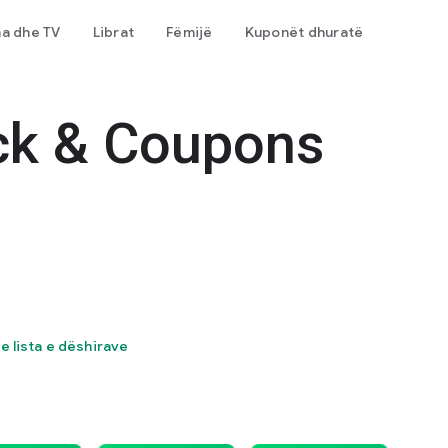
ma dhe TV
Librat
Fëmijë
Kuponët dhuratë
ck & Coupons
te lista e dëshirave