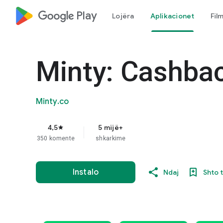
google_logo Play
Lojëra
Aplikacionet
Fil
Minty: Cashba
Minty.co
4,5
5 mijë+
star
350 komente
shkarkime
Instalo
Ndaj
Shto 