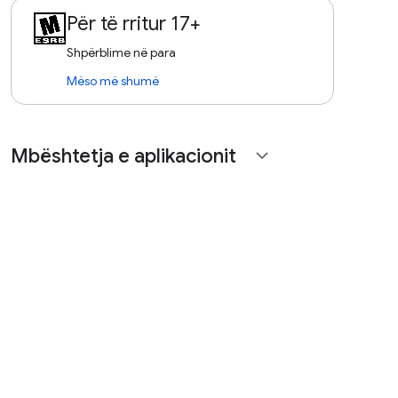
Për të rritur 17+
Shpërblime në para
Mëso më shumë
Mbështetja e aplikacionit
expand_more