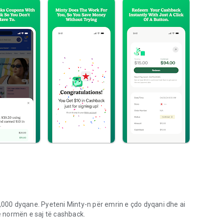
00 dyqane. Pyeteni Minty-n për emrin e çdo dyqani dhe ai
he normën e saj të cashback.