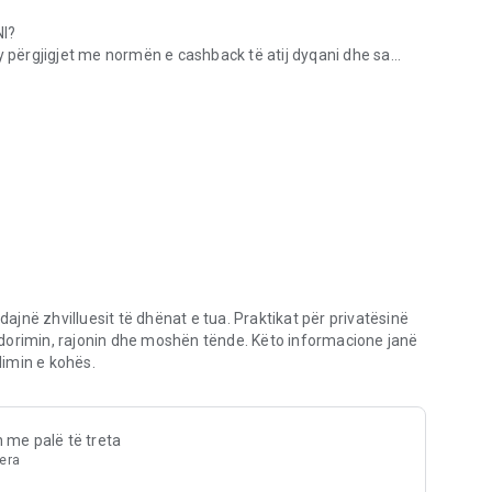
I?
y përgjigjet me normën e cashback të atij dyqani dhe sa
ësh dhe kthim parash në mbi 30,000 dyqane
mojë vizitën tuaj në mënyrë që cashback-u juaj të mund të
taj ngjiteni atë në fushën e kodit promocional në arkë të
?
rkoni çdo dyqan, kopjoni kodet e kuponave dhe aktivizoni
dajnë zhvilluesit të dhënat e tua. Praktikat për privatësinë
n një zgjerim falas të Chrome për kompjuterët desktop që
dorimin, rajonin dhe moshën tënde. Këto informacione janë
i është opsional dhe funksionon vetëm në Chrome desktop —
imin e kohës.
h me palë të treta
parave arrin pragun minimal të pagesës. Metodat e pagesës
jera