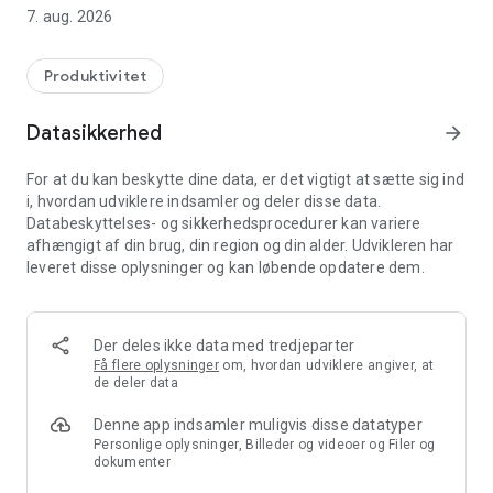
sikrer en øget likviditet.
7. aug. 2026
Med Minubas app får du adgang til:
• Nem og hurtig registrering af timer og materialer - også på
Produktivitet
farten!
• Et stort udvalg af leverandør- og grossistaftaler, som giver
Datasikkerhed
arrow_forward
adgang til et stort varekartotek fra over 70 grossister
• Indkøbsfakturaer fra dine foretrukne leverandører
For at du kan beskytte dine data, er det vigtigt at sætte sig ind
• Let håndtering af billeder og dokumentation på de enkelte
i, hvordan udviklere indsamler og deler disse data.
sager
Databeskyttelses- og sikkerhedsprocedurer kan variere
• Nemt at kunne indtale noter direkte på arbejdssedlen
afhængigt af din brug, din region og din alder. Udvikleren har
• Digitale kvalitetssikringsdokumenter
leveret disse oplysninger og kan løbende opdatere dem.
Minuba gør det muligt at se hvor, hvornår og hvordan din
virksomhed reelt tjener penge. Derudover giver Minuba
overblik over dækningsbidraget på de enkelte sager, så du
Der deles ikke data med tredjeparter
hurtigt kan se, hvilke sager det er din virksomhed tjener
Få flere oplysninger
om, hvordan udviklere angiver, at
penge på!
de deler data
Denne app indsamler muligvis disse datatyper
Det giver dig mulighed for at vækste din virksomhed med
Personlige oplysninger, Billeder og videoer og Filer og
fakta og ikke kun talent, fornuft og mavefornemmelser!
dokumenter