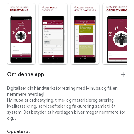
Om denne app
arrow_forward
Digitalisér din håndværksforretning med Minuba og få en
nemmere hverdag!
I Minuba er ordrestyring, time- og materialeregistrering,
kvalitetssikring, serviceaftaler og fakturering samlet i ét
system. Det betyder at hverdagen bliver meget nemmere for
dig.
Minuba er online fakturering og ordrestyring til den professionel
Du effektiviserer din drift, letter det administrative arbejde og
Opdateret