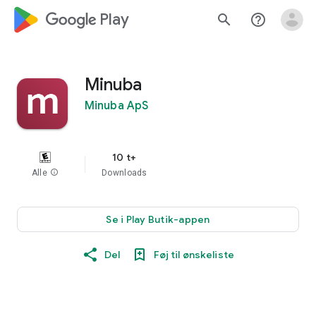
google_logo Play
search
help_outline
Minuba
Minuba ApS
10 t+
Alle
info
Downloads
Se i Play Butik-appen
Del
Føj til ønskeliste