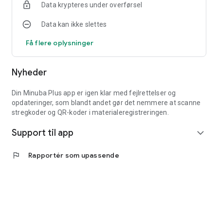
Data krypteres under overførsel
Data kan ikke slettes
Få flere oplysninger
Nyheder
Din Minuba Plus app er igen klar med fejlrettelser og
opdateringer, som blandt andet gør det nemmere at scanne
stregkoder og QR-koder i materialeregistreringen.
Support til app
expand_more
flag
Rapportér som upassende