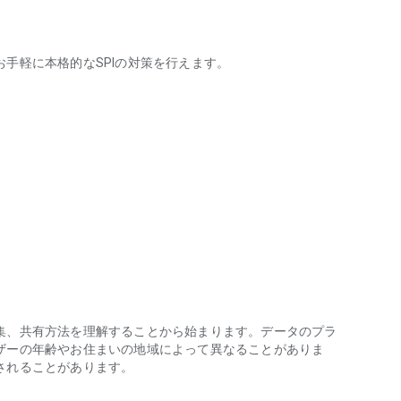
手軽に本格的なSPIの対策を行えます。
に挑戦して現状を把握しよう！アプリで簡単WEBテスト対策！就活必
す。
集、共有方法を理解することから始まります。データのプラ
ザーの年齢やお住まいの地域によって異なることがありま
されることがあります。