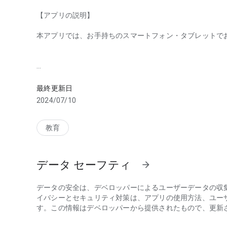
【アプリの説明】
本アプリでは、お手持ちのスマートフォン・タブレットでお
いまの実力を把握できていますか？ すぐに試せる模擬試験
【アプリの特徴】
最終更新日
特徴１：豊富な問題数
2024/07/10
本アプリでは、SPIの問題について合計393問収録していま
教育
収録分野
非言語
データ セーフティ
arrow_forward
・料金割引
・代金精算
・損益算
データの安全は、デベロッパーによるユーザーデータの収
・速さと距離
イバシーとセキュリティ対策は、アプリの使用方法、ユー
・順列・組み合わせ
す。この情報はデベロッパーから提供されたもので、更新
・確率