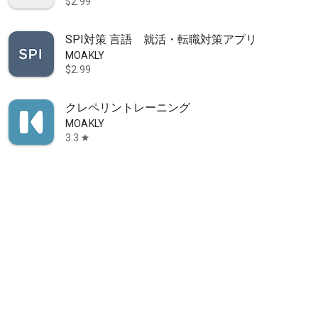
$2.99
SPI対策 言語 就活・転職対策アプリ
MOAKLY
$2.99
携アプリ！
クレペリントレーニング
MOAKLY
3.3
star