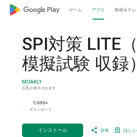
google_logo Play
ゲーム
アプリ
映画＆テレ
SPI対策 LITE
模擬試験 収録
MOAKLY
広告が表示されます
1,000+
ダウンロード
インストール
共有
ほしい