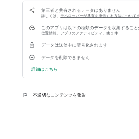
・仕事算
・割合と比
第三者と共有されるデータはありません
・集合
詳しくは、
デベロッパーが共有を申告する方法について
・推論 平均
・推論 順序
このアプリは以下の種類のデータを収集すること
・推論 正誤
位置情報、アプリのアクティビティ、他 2 件
・推論 濃度・密度
・推論 位置関係
データは送信中に暗号化されます
・推論 対戦
・推論 整数
データを削除できません
・推論 内訳
・表の解釈
詳細はこちら
・特殊算
言語
・二語の関係
flag
不適切なコンテンツを報告
・熟語の成り立ち
・語句の意味
・語句の用法
・文の並び替え
・空欄補充
・長文読解