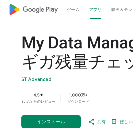
google_logo Play
ゲーム
アプリ
映画＆テレ
My Data Ma
ギガ残量チェ
ST Advanced
4.5
1,000万+
star
30.7万 件のレビュー
ダウンロード
インストール
共有
ほしい