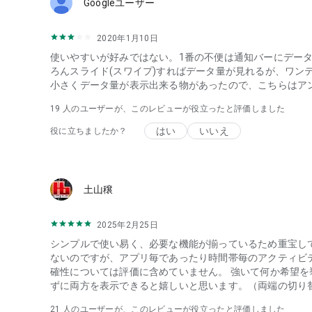
Googleユーザー
・定期的なモニタリングで通信制限にかかるリスクを軽
・料金プランに合わせて使用量を確認し、調整
・無料で使えるデータ通信量管理アプリの中でも、使いや
2020年1月10日
・複数のデバイスに対応することで、家族やグループで
使いやすいが好みではない。1番の不便は通知バーにデータ
・通信量のグラフ表示によって、どのアプリやサービス
ろんスライド(スワイプ)すればデータ量が見れるが、ワン
小さくデータ量が表示出来る物があったので、こちらはアンイ
◆ 速度制限を回避！
・データ通信量の急な増加を予防し、通信量の節約や通
19
人のユーザーが、このレビューが役立ったと評価しました
・グラフで過去の通信量の傾向を把握し、来月の予測使
はい
いいえ
役に立ちましたか？
・毎日の使用データの目安を設定し、パケットを使いす
・アプリごとに通信量の使用状況をモニタリングするこ
◆ 完全無料！簡単設定
・シンプルな設定画面で、使いやすい
土山穣
・全ての機能が完全無料！広告も表示されない！
・難しい設定は不要！自分の契約プランに合わせて、自
2025年2月25日
◆ 複数デバイスの通信量を一つのアプリで管理
シンプルで使い易く、必要な機能が揃っているため重宝し
・家族のデバイスを登録し、データ通信量の共有プラン
ないのですが、アプリ毎であったり時間帯毎のアクティビ
・無料で家族メンバー全員のデバイスを登録し、ギガ残
確性については評価に含めていません。 強いて何か希望を挙げる
・複数のスマートフォンやタブレットを登録し、全ての
ずに両方を表示できると嬉しいと思います。（両端の切り
21
人のユーザーが、このレビューが役立ったと評価しました