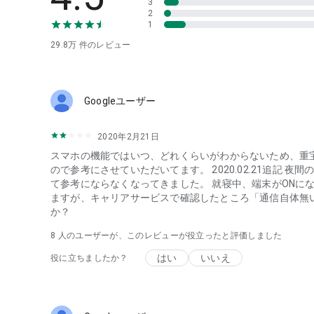
3
・大容量の動画や音楽を視聴する方
2
1
・データ通信量を見ても、どこで多く使ってしまったか
・月々のデータ通信費用をもっと安くしたい
29.8万
件のレビュー
・パケット通信量を節約していきたい方
・ギガ数の多いプランに加入しているが、実際に使う量
・複数人で利用する通信環境の中で、ギガ残量を平等に
・家族でデータを共有しており、簡単に管理したい方
Googleユーザー
・無料で自分のスマホのデータ使用量状況を確認したい
・簡単にギガ残量を確認できるアプリをお探しの方
2020年2月21日
・毎月すぐにギガ残量を使い切ってしまう方
・パケット通信量不足で、毎月追加でデータを購入して
スマホの機能ではいつ、どれくらいがわからないため、重
・Wi-Fi利用時にどのくらいの通信量を使用しているか知
ので参考にさせていただいてます。 2020.02.21追記
・パケット通信量を節約したい方、回線の契約プランを
て参考にならなくなってきました。 就寝中、端末がONに
・海外ローミング、Wi-Fi、モバイルデータそれぞれの
ますが、キャリアサービスで確認したところ「通信自体無
・動画ストリーミングサービスやSNSをよく利用しすぐ
か？
・アプリごとのデータ通信量をチェックし、自分のデー
8
人のユーザーが、このレビューが役立ったと評価しました
・自分がどのアプリで多くデータ通信を行っているか、
・スマホを2台持ちしている方、タブレットでも複数回線
はい
いいえ
役に立ちましたか？
◆ データ使用量の可視化！
・実際に使用されたデータ通信量、ギガ残量をリアルタ