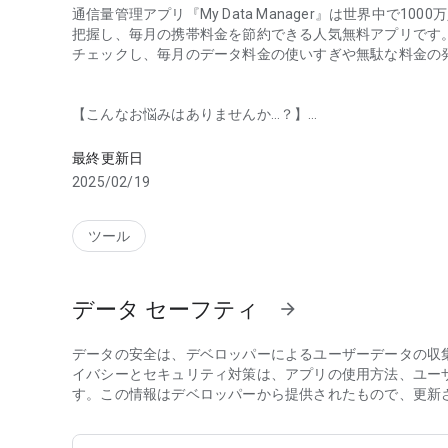
通信量管理アプリ『My Data Manager』は世界中で
把握し、毎月の携帯料金を節約できる人気無料アプリです。My
チェックし、毎月のデータ料金の使いすぎや無駄な料金の
【こんなお悩みはありませんか…？】
速度制限を回避！モバイルデータ、wifi、ローミングの
・毎月のデータ通信残量がギリギリ
・よく通信速度制限がかかってしまう
最終更新日
・月々の通信費が高い
2025/02/19
・どのアプリが多くのデータを消費しているか分からな
・複数のデバイスでどれくらい通信量を消費しているか
・自分が知らないうちによく通信制限を超えてしまう
ツール
・Wi-Fi設定をすることを忘れて大量のデータを消化し
データ セーフティ
arrow_forward
【My Data Managerを使うメリット】
・無料で使える
・データ通信量を使いすぎ、制限される心配がなくなる
データの安全は、デベロッパーによるユーザーデータの収
・アプリごとに使用されたデータ通信量・ギガ残量を確
イバシーとセキュリティ対策は、アプリの使用方法、ユー
・データ使用量を把握し、無駄な使用を減らせる
す。この情報はデベロッパーから提供されたもので、更新
・通信速度制限を予防し、スムーズなネット利用が可能
・データ容量、ギガ残量不足によるストレスを軽減