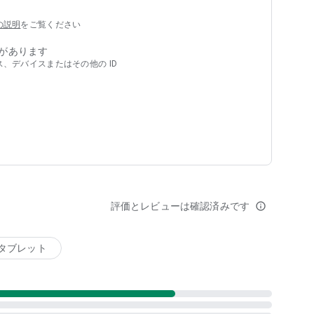
の説明
をご覧ください
れる！
の使用量を確認
があります
可能
、デバイスまたはその他の ID
きるため、高額なローミング料金を防ぐことができる
る前に通知
の通信量を確認
評価とレビューは確認済みです
info_outline
タブレット
方