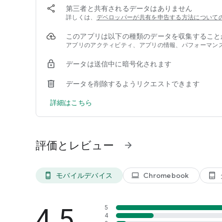
・家族でデータ通信量の共有プランの管理
第三者と共有されるデータはありません
・ギガ残量を把握して、余剰分の携帯料金を節約
詳しくは、
デベロッパーが共有を申告する方法について
・お知らせ機能で、パケットを使いすぎる前に教えてく
・Wi-Fi、モバイルデータ、ローミングデータそれぞれ
このアプリは以下の種類のデータを収集すること
・完全無料で利用できる！手軽にデータ通信量の管理が
アプリのアクティビティ、アプリの情報、パフォーマンス
・海外旅行や出張など、海外でのデータ通信量も管理で
データは送信中に暗号化されます
＼My Data Managerの特徴／
データを削除するようリクエストできます
1. データ使用量をリアルタイムで把握し、速度制限にな
2. アプリごとに使用されたデータ通信量を確認
詳細はこちら
3. 複数デバイスのギガ残量を一つのアプリで管理
4. データの使用傾向を把握し、プランの見直しができる
5. Wi-Fi、モバイルデータ、ローミングデータそれぞれ
評価とレビュー
arrow_forward
【こんな人におすすめ】
・毎月のパケット通信量を気にしている方
モバイルデバイス
Chromebook
phone_android
laptop
tablet_android
・データ通信量が制限されてしまうのが嫌な方
・スマートフォンの容量不足に悩んでいる方
・毎月の通信費をを節約したい方
4.5
5
・海外ローミングをよく使用する方
4
・子どものスマホのパケット使用量を把握しているいる