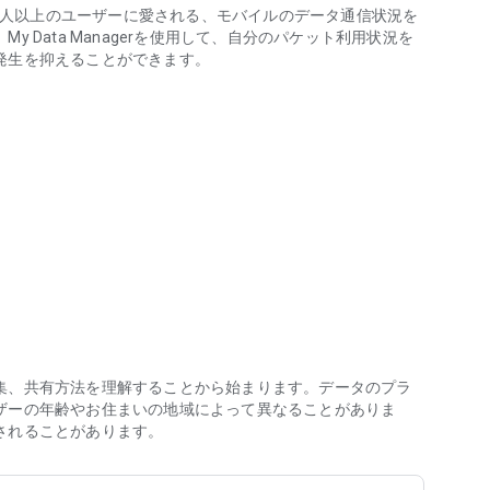
1000万人以上のユーザーに愛される、モバイルのデータ通信状況を
 Data Managerを使用して、自分のパケット利用状況を
発生を抑えることができます。
使用状況をリアルタイムで追跡し、使いすぎる前に通知。アプリごとの
い
を確認し、プランを見直したい
てしまった経験がある
集、共有方法を理解することから始まります。データのプラ
認・管理
ザーの年齢やお住まいの地域によって異なることがありま
されることがあります。