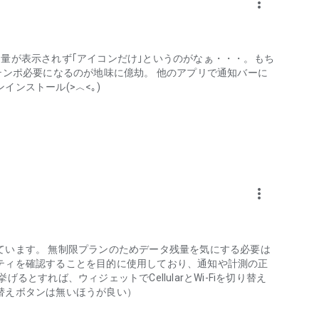
more_vert
減
すいUI
の通信量管理が容易に！
量が表示されず｢アイコンだけ｣というのがなぁ・・・。もち
が通信量を多く消費しているかを簡単に確認
テンポ必要になるのが地味に億劫。 他のアプリで通知バーに
ンストール(>︿<｡)
信制限を回避
用量も確認
ぎる前に通知でお知らせ
とで、通信量をより効果的に管理
more_vert
動設定
ています。 無制限プランのためデータ残量を気にする必要は
の管理
ティを確認することを目的に使用しており、通知や計測の正
量を一括管理
とすれば、ウィジェットでCellularとWi-Fiを切り替え
デバイスのパケット使用状況を確認
替えボタンは無いほうが良い）