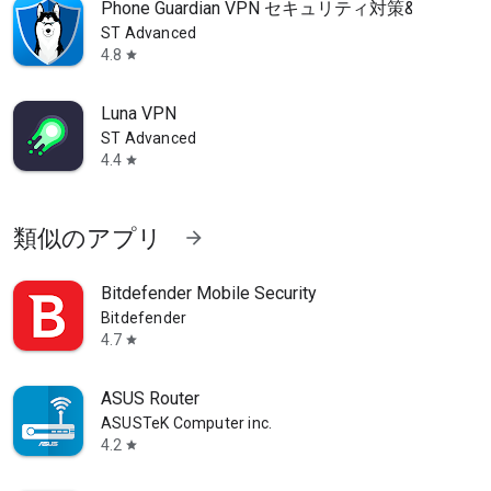
Phone Guardian VPN セキュリティ対策&保護
ST Advanced
4.8
star
Luna VPN
ST Advanced
通信量や家族共有のギガ残量管理で料金を節約
4.4
star
類似のアプリ
arrow_forward
Bitdefender Mobile Security
Bitdefender
4.7
star
ASUS Router
ASUSTeK Computer inc.
4.2
star