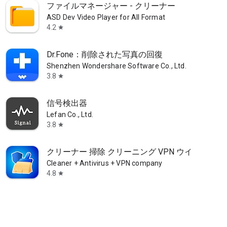
ファイルマネージャー - クリーナー
ASD Dev Video Player for All Format
4.2
star
Dr.Fone：削除された写真の回復
Shenzhen Wondershare Software Co., Ltd.
3.8
star
信号検出器
Lefan Co., Ltd.
3.8
star
クリーナー 掃除 クリーニング VPN ウイルス対策
Cleaner + Antivirus + VPN company
4.8
star