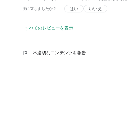
◆ データ通信量の分析
・過去のパケット使用傾向から、翌月の使用量を予測
はい
いいえ
役に立ちましたか？
・自分のデータ使用傾向を把握することで使いすぎを予
・一日の使用量目安を超えたり、ギガ残量が少なくなる
・ローミング、Wi-Fi、モバイルデータの通信量を別々で
すべてのレビューを表示
◆ 通信費の節約に！
・自分のパケット利用傾向や、ギガ残量の消費の仕方を
・現在契約しているプランが適切なのかを確認できる
flag
不適切なコンテンツを報告
・データ通信量の使い方を最適化し、料金プランを活用
【data.aiが提供するアプリ】
100万人以上のユーザーから信頼を得ているdata.aiは
イダです。一言で言えば、私たちはアプリ開発者がより良
なたのアプリやウェブ活動に関する情報を収集し、モバイ
• あなたの国でどのアプリやウェブサイトが使われている
• 特定のアプリやウェブサイトを使っている人はどれくら
• ソーシャルネットワーキングにどのくらいの時間を費や
• 特定のアプリは1日に何回使われているか。
私たちはこのアプリを活用し、このようなことを行います
My Data Managerは、NTT docomo, au, Sof