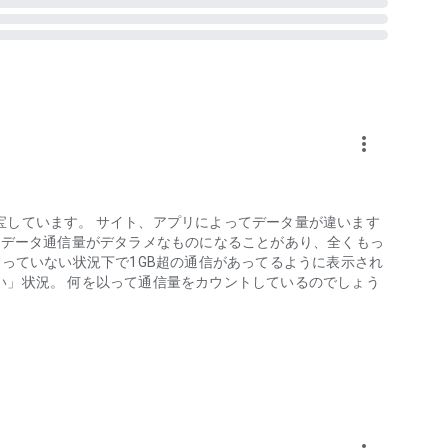
分からない
が少ない
分配する必要がある方
more_vert
方
いる方
宝しています。 サイト、アプリによってデータ量が違います
りたい方
 夜間のデータ通信量がデタラメなものになることがあり、全くもっ
見直したい方
なっていない状況下で1GB超の通信があってるように表示され
通信量をチェックしたい方
い」状況。 何を以って通信量をカウントしているのでしょう
にギガ残量なくなる方
タ使用傾向を把握したい方
ギガを消費しているかを知りたい方
を契約している方
イムで可視化