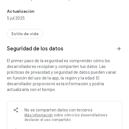
Diario de emociones
ánimo y mejorar su bienestar. Tome notas todos los días y
observe cómo cambia su estado emocional con el tiempo.
Actualización
5 jul 2025
Estilo de vida
Seguridad de los datos
arrow_forward
El primer paso de la seguridad es comprender cómo los
desarrolladores recopilan y comparten tus datos. Las
prácticas de privacidad y seguridad de datos pueden variar
en función del uso de la app, la región y la edad. El
desarrollador proporcionó esta información y podría
actualizarla con el tiempo.
No se comparten datos con terceros
Más información
sobre cómo los desarrolladores
declaran el uso compartido