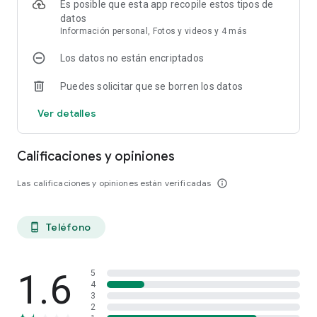
Es posible que esta app recopile estos tipos de
datos
Información personal, Fotos y videos y 4 más
Los datos no están encriptados
Puedes solicitar que se borren los datos
Ver detalles
Calificaciones y opiniones
Las calificaciones y opiniones están verificadas
info_outline
Teléfono
phone_android
1.6
5
4
3
2