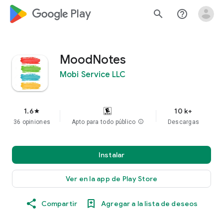
google_logo Play
search
help_outline
MoodNotes
Mobi Service LLC
1.6
10 k+
star
36 opiniones
Apto para todo público
info
Descargas
Instalar
Ver en la app de Play Store
Compartir
Agregar a la lista de deseos