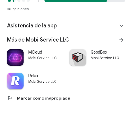
1
36
opiniones
Asistencia de la app
expand_more
Más de Mobi Service LLC
arrow_forward
MCloud
GoodBox
Mobi Service LLC
Mobi Service LLC
Relax
Mobi Service LLC
flag
Marcar como inapropiada