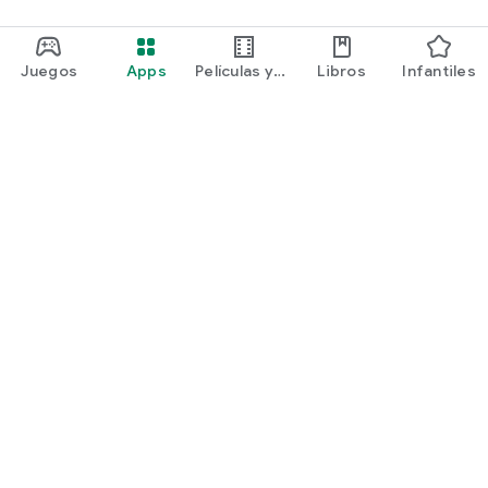
Juegos
Apps
Películas y
Libros
Infantiles
programas
Google Play
Play Pass
Play Points
Tarjetas de regalo
Canjear
Política de reembolsos
Niños y familia