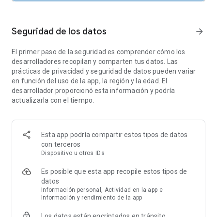
sobre salud mental, personalidad y mucho más para
comprender mejor tus fortalezas y áreas de mejora.
Seguridad de los datos
arrow_forward
PROGRAMAS BASADOS EN TCC
El Diario de pensamientos ofrece una variedad de programas
El primer paso de la seguridad es comprender cómo los
psicoeducativos adaptados a tus necesidades. Aprende a
desarrolladores recopilan y comparten tus datos. Las
reformular pensamientos negativos, superar el síndrome del
prácticas de privacidad y seguridad de datos pueden variar
impostor, enfrentar tus miedos y mucho más. Los Cursos
en función del uso de la app, la región y la edad. El
Intensivos ofrecen lecciones prácticas y atractivas sobre
desarrollador proporcionó esta información y podría
temas esenciales de salud mental.
actualizarla con el tiempo.
MEDITACIONES Y EJERCICIOS DE RESPIRACIÓN
También ofrece meditaciones de atención plena en audio y
ejercicios de respiración para ayudarte a encontrar
Esta app podría compartir estos tipos de datos
momentos de paz y relajación en medio del estrés diario.
con terceros
Dispositivo u otros IDs
Descubre hoy la mejor aplicación de salud mental basada en
la evidencia y emprende un camino hacia una mente más
Es posible que esta app recopile estos tipos de
feliz y saludable.
datos
Información personal, Actividad en la app e
---
Información y rendimiento de la app
Los datos están encriptados en tránsito
Términos de Uso: https://thinkwithclarity.com/termsofservice