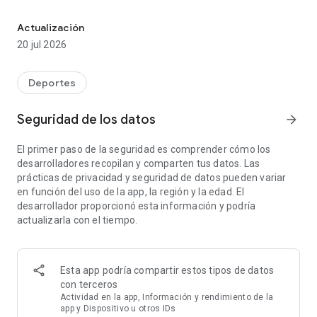
Últimas noticias, resultados de F1, MotoGP, FE, WEC, Rally y much
Los Campeonatos Top seleccionados y preparados para ti por
nuestros especialistas para que puedas disponer de la mejor
Actualización
cobertura cuando quieras.
20 jul 2026
◆ CARACTERÍSTICAS
Deportes
• Diseño exclusivo con las últimas funcionalidades y un
interfaz fácil de usar.
Seguridad de los datos
arrow_forward
• La edición está preseleccionada automáticamente con las
preferencias de idioma y región del usuario.
El primer paso de la seguridad es comprender cómo los
• Notificaciones push a través de la opción “Spoiler”.
desarrolladores recopilan y comparten tus datos. Las
• Sistema slider para un rápido acceso al contenido de tus
prácticas de privacidad y seguridad de datos pueden variar
campeonatos preferidos.
en función del uso de la app, la región y la edad. El
• Cuatro pestañas para acceder rápidamente a tu sección
desarrollador proporcionó esta información y podría
preferida: Noticias, fotos, vídeos.
actualizarla con el tiempo.
• Race Hub donde encontrarás clasificaciones, resultados y
horarios.
• Disponible en 22 ediciones: Global, EEUU, Canadá, Reino
Unido, Australia, Francia, Alemania, Italia, Rusia, Brasil,
Esta app podría compartir estos tipos de datos
Oriente Medio, España, Latinoamérica, Español EEUU, Polonia,
con terceros
Turquía, Hungría, Suiza, Holanda, China y Japón.
Actividad en la app, Información y rendimiento de la
app y Dispositivo u otros IDs