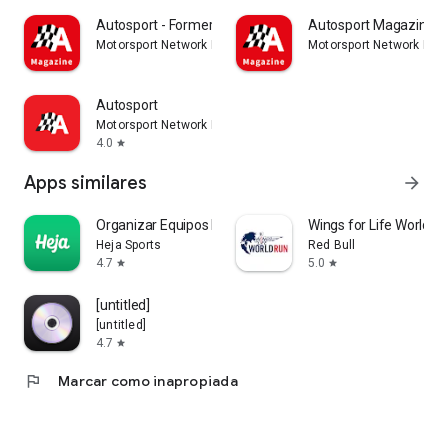
Autosport - Formerly GP Racing
Autosport Magazine
Motorsport Network Media UK Ltd
Motorsport Network Med
Autosport
Motorsport Network Media UK Ltd
4.0
star
Apps similares
arrow_forward
Organizar Equipos Deportivos
Wings for Life World R
Heja Sports
Red Bull
4.7
5.0
star
star
[untitled]
[untitled]
4.7
star
flag
Marcar como inapropiada