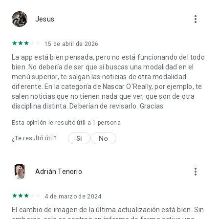
que aman los coches y la competición. Utilizamos nuestra
tecnología y nuestra cartera de marcas para diferenciar
more_vert
Jesus
nuestros servicios, contenido exclusivo y productos.
Conectamos con los fans del motor en 17 lenguas y en todo
el mundo.
15 de abril de 2026
Contenido digital, eventos en directo, merchandising, gaming,
La app está bien pensada, pero no está funcionando del todo
redes sociales y nuestra propia herramienta de compraventa
bien. No debería de ser que si buscas una modalidad en el
de automóviles para satisfacer a todos los apasionados del
menú superior, te salgan las noticias de otra modalidad
mundo del motor. Somos una compañía de tecnología y de
diferente. En la categoría de Nascar O'Really, por ejemplo, te
medios digitales a nivel mundial y tu puerta de acceso al
salen noticias que no tienen nada que ver, que son de otra
mundo de los coches y los deportes de motor.
disciplina distinta. Deberían de revisarlo. Gracias.
https://lat.motorsport.com/info/copyright/
Esta opinión le resultó útil a 1 persona
https://lat.motorsport.com/info/terms-of-use/
Sí
No
¿Te resultó útil?
https://lat.motorsport.com/info/legal/
http://lat.motorsport.com/info/privacy-policy/
more_vert
Adrián Tenorio
4 de marzo de 2024
El cambio de imagen de la última actualización está bien. Sin