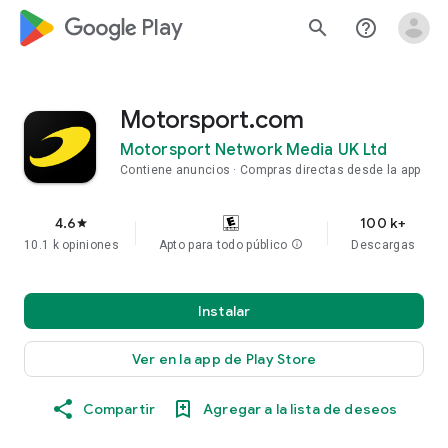
google_logo Play
search
help_outline
Motorsport.com
Motorsport Network Media UK Ltd
Contiene anuncios
Compras directas desde la app
4.6
100 k+
star
10.1 k opiniones
Apto para todo público
info
Descargas
Instalar
Ver en la app de Play Store
Compartir
Agregar a la lista de deseos