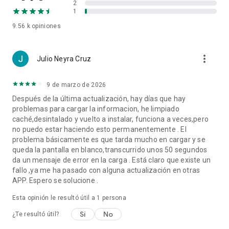
2
• Los videos más novedosos y destacados.
1
• Todos los campeonatos en un solo lugar o seleccionados
9.56 k
opiniones
individualmente.
• Novedoso interfaz con modos retread y estándar.
more_vert
Julio Neyra Cruz
◆ RACE HUB
• Una sección para ofrecer los resultados fácil de usar y única
9 de marzo de 2026
en el mundo.
Después de la última actualización, hay días que hay
• Tres pestañas: Horarios + Resultados + Clasificaciones.
problemas para cargar la informacion, he limpiado
• Mira todos los campeonatos de un vistazo y en la misma
caché,desintalado y vuelto a instalar, funciona a veces,pero
pantalla o selecciona uno en concreto para ver lo que estás
no puedo estar haciendo esto permanentemente . El
buscando.
problema básicamente es que tarda mucho en cargar y se
• Horarios: eventos próximos, futuros y pasados, ajustados a
queda la pantalla en blanco,transcurrido unos 50 segundos
tu huso horario.
da un mensaje de error en la carga . Está claro que existe un
• Resultados: Todos los resultados completos, todas las
fallo ,ya me ha pasado con alguna actualización en otras
sesiones de otros eventos y de años anteriores.
APP. Espero se solucione .
• Estadísticas: Siempre al día, todas las tablas y carrera a
carrera con vueltas rápidas y sesiones de prácticas.
Esta opinión le resultó útil a 1 persona
Sí
No
Sobre Nosotros
¿Te resultó útil?
Motorsport Network conecta cientos de millones de personas