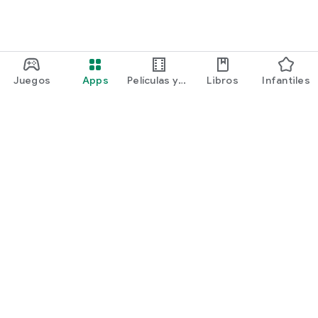
Juegos
Apps
Películas y
Libros
Infantiles
programas
Google Play
Play Pass
Play Points
Tarjetas de regalo
Canjear
Política de reembolsos