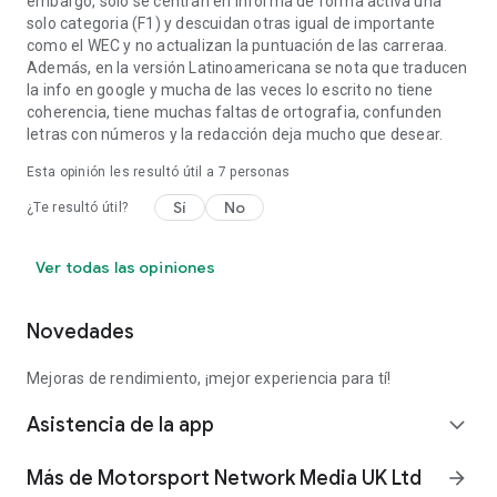
embargo, solo se centran en informa de forma activa una
solo categoria (F1) y descuidan otras igual de importante
como el WEC y no actualizan la puntuación de las carreraa.
Además, en la versión Latinoamericana se nota que traducen
la info en google y mucha de las veces lo escrito no tiene
coherencia, tiene muchas faltas de ortografia, confunden
letras con números y la redacción deja mucho que desear.
Esta opinión les resultó útil a
7
personas
Sí
No
¿Te resultó útil?
Ver todas las opiniones
Novedades
Mejoras de rendimiento, ¡mejor experiencia para tí!
Asistencia de la app
expand_more
Más de Motorsport Network Media UK Ltd
arrow_forward