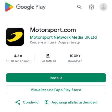
google_logo Play
search
help_outline
Motorsport.com
Motorsport Network Media UK Ltd
Contiene annunci
Acquisti in-app
4,6
100K+
star
10,1K recensioni
Per tutti
info
Download
Installa
Visualizza nell'app Play Store
Condividi
Aggiungi alla lista desideri