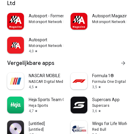
Ltd
Autosport - Formerly GP Racing
Autosport Magazine
Motorsport Network Media UK Ltd
Motorsport Network Med
Autosport
Motorsport Network Media UK Ltd
4,0
star
Vergelijkbare apps
arrow_forward
NASCAR MOBILE
Formula 1®
NASCAR Digital Media, LLC.
Formula One Digital Med
4,5
3,5
star
star
Heja Sports Team Communication
Supercars App
Heja Sports
Supercars
4,7
3,6
star
star
[untitled]
Wings for Life World R
[untitled]
Red Bull