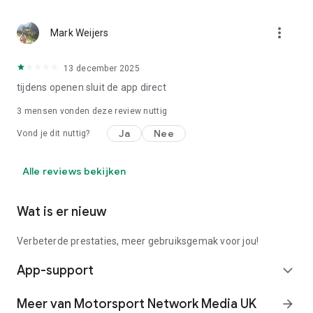
ontwikkelen originele digitale content, live evenementen,
merchandising, gaming, social networks en automotive met
more_vert
Mark Weijers
een passie voor alles dat met auto’s te maken heeft. We zijn
een wereldwijde organisatie gespecialiseerd in technologie
en digitale media, en jouw toegangspoort tot de wereld van
13 december 2025
auto’s en de racerij.
tijdens openen sluit de app direct
https://nl.motorsport.com/info/copyright/
3
mensen vonden deze review nuttig
https://nl.motorsport.com/info/terms-of-use/
Ja
Nee
https://nl.motorsport.com/info/legal/
Vond je dit nuttig?
http://nl.motorsport.com/info/privacy-policy/
Alle reviews bekijken
Wat is er nieuw
Verbeterde prestaties, meer gebruiksgemak voor jou!
App-support
expand_more
Meer van Motorsport Network Media UK
arrow_forward