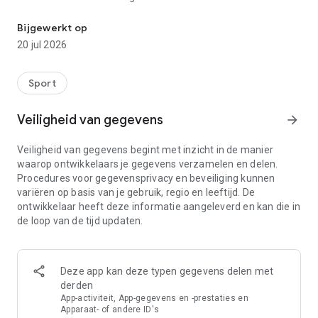
Het laatste nieuws, resultaten en meer over F1, MotoGP, de Nede
◆ BELANGRIJKSTE FEATURES
Bijgewerkt op
20 jul 2026
• Uniek design, eenvoudig in gebruik en direct het laatste
nieuws en alle uitslagen bij de hand.
• Push-notificaties met optie om ‘spoilers’ van uitslagen te
Sport
vermijden.
• Simpel te navigeren naar de content van je favoriete
Veiligheid van gegevens
arrow_forward
klassen.
• Vier tabs om snel te schakelen naar de door jou gewenste
Veiligheid van gegevens begint met inzicht in de manier
sectie: Nieuws, Foto’s, Video’s of Race Hub waar je alle
waarop ontwikkelaars je gegevens verzamelen en delen.
tijdschema’s, resultaten en standen kunt vinden.
Procedures voor gegevensprivacy en beveiliging kunnen
• Editie wordt automatisch geselecteerd op basis van de taal
variëren op basis van je gebruik, regio en leeftijd. De
en regio van de gebruiker.
ontwikkelaar heeft deze informatie aangeleverd en kan die in
• Beschikbaar in 22 edities: Nederlands, Global, USA, Canada,
de loop van de tijd updaten.
Verenigd Koninkrijk, Australië, Frankrijk, Duitsland, Italië,
Rusland, Brazilië, Midden-Oosten, Spanje, Latijns-Amerika,
Spaans Amerika, Polen, Turkije, Hongarije, Zwitserland, China
en Japan.
Deze app kan deze typen gegevens delen met
derden
◆ HOMEPAGE
App-activiteit, App-gegevens en -prestaties en
Apparaat- of andere ID's