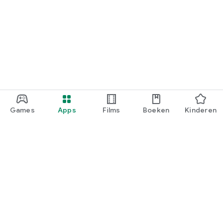
Games
Apps
Films
Boeken
Kinderen
Google Play
Play Pass
Play-punten