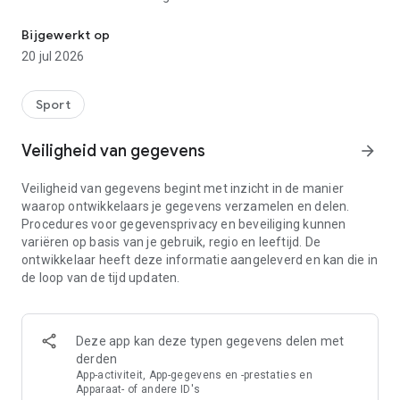
Het laatste nieuws, resultaten en meer over F1, MotoGP, de Nede
◆ BELANGRIJKSTE FEATURES
Bijgewerkt op
20 jul 2026
• Uniek design, eenvoudig in gebruik en direct het laatste
nieuws en alle uitslagen bij de hand.
• Push-notificaties met optie om ‘spoilers’ van uitslagen te
Sport
vermijden.
• Simpel te navigeren naar de content van je favoriete
Veiligheid van gegevens
arrow_forward
klassen.
• Vier tabs om snel te schakelen naar de door jou gewenste
Veiligheid van gegevens begint met inzicht in de manier
sectie: Nieuws, Foto’s, Video’s of Race Hub waar je alle
waarop ontwikkelaars je gegevens verzamelen en delen.
tijdschema’s, resultaten en standen kunt vinden.
Procedures voor gegevensprivacy en beveiliging kunnen
• Editie wordt automatisch geselecteerd op basis van de taal
variëren op basis van je gebruik, regio en leeftijd. De
en regio van de gebruiker.
ontwikkelaar heeft deze informatie aangeleverd en kan die in
• Beschikbaar in 22 edities: Nederlands, Global, USA, Canada,
de loop van de tijd updaten.
Verenigd Koninkrijk, Australië, Frankrijk, Duitsland, Italië,
Rusland, Brazilië, Midden-Oosten, Spanje, Latijns-Amerika,
Spaans Amerika, Polen, Turkije, Hongarije, Zwitserland, China
en Japan.
Deze app kan deze typen gegevens delen met
derden
◆ HOMEPAGE
App-activiteit, App-gegevens en -prestaties en
Apparaat- of andere ID's