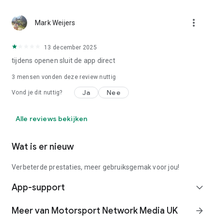
ontwikkelen originele digitale content, live evenementen,
merchandising, gaming, social networks en automotive met
more_vert
Mark Weijers
een passie voor alles dat met auto’s te maken heeft. We zijn
een wereldwijde organisatie gespecialiseerd in technologie
en digitale media, en jouw toegangspoort tot de wereld van
13 december 2025
auto’s en de racerij.
tijdens openen sluit de app direct
https://nl.motorsport.com/info/copyright/
3
mensen vonden deze review nuttig
https://nl.motorsport.com/info/terms-of-use/
Ja
Nee
https://nl.motorsport.com/info/legal/
Vond je dit nuttig?
http://nl.motorsport.com/info/privacy-policy/
Alle reviews bekijken
Wat is er nieuw
Verbeterde prestaties, meer gebruiksgemak voor jou!
App-support
expand_more
Meer van Motorsport Network Media UK
arrow_forward