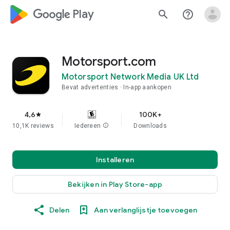
google_logo Play
search
help_outline
Motorsport.com
Motorsport Network Media UK Ltd
Bevat advertenties
In-app aankopen
4,6
100K+
star
10,1K reviews
Iedereen
info
Downloads
Installeren
Bekijken in Play Store-app
Delen
Aan verlanglijstje toevoegen