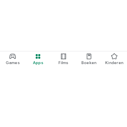
Games
Apps
Films
Boeken
Kinderen
Google Play
Play Pass
Play-punten