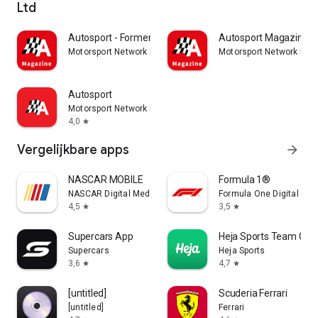
Ltd
Autosport - Formerly GP Racing
Autosport Magazine
Motorsport Network Media UK Ltd
Motorsport Network Med
Autosport
Motorsport Network Media UK Ltd
4,0
star
Vergelijkbare apps
arrow_forward
NASCAR MOBILE
Formula 1®
NASCAR Digital Media, LLC.
Formula One Digital Med
4,5
3,5
star
star
Supercars App
Heja Sports Team Co
Supercars
Heja Sports
3,6
4,7
star
star
[untitled]
Scuderia Ferrari
[untitled]
Ferrari