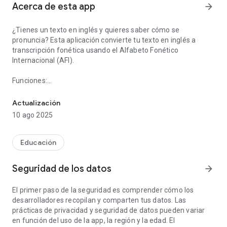
Acerca de esta app
arrow_forward
¿Tienes un texto en inglés y quieres saber cómo se
pronuncia? Esta aplicación convierte tu texto en inglés a
transcripción fonética usando el Alfabeto Fonético
Internacional (AFI).
Funciones:
Convierte tu texto o palabras en inglés en su transcripción fonétic
• Ver la transcripción fonética del texto completo, no solo de
formas de diccionario aisladas.
Actualización
• Elegir entre pronunciación británica y americana*. En inglés
10 ago 2025
británico, la [r] final solo se pronuncia si va seguida de vocal,
según la convención británica.
• Uso de símbolos del Alfabeto Fonético Internacional (AFI).
Educación
• La estructura del texto (saltos de línea, puntuación, etc.) se
conserva en la transcripción para una lectura más clara.
Seguridad de los datos
arrow_forward
• Se puede mostrar el texto y su transcripción fonética juntos,
línea por línea, para facilitar la referencia.
El primer paso de la seguridad es comprender cómo los
• Opción para variar la pronunciación según la posición de la
desarrolladores recopilan y comparten tus datos. Las
palabra en la frase (acentuada o átona), como en habla
prácticas de privacidad y seguridad de datos pueden variar
encadenada. Las formas débiles aparecen en cursiva.
en función del uso de la app, la región y la edad. El
• Las palabras en MAYÚSCULAS se interpretan como