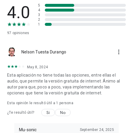
4.0
5
4
3
2
1
97
opiniones
more_vert
Nelson Tuesta Durango
May 8, 2024
Esta aplicación no tiene todas las opciones, entre ellas el
audio, que permite la versión gratuita de internet. Ánimo al
autor para que, poco a poco, vaya implementando las
opciones que tiene la versión gratuita de internet.
Esta opinión le resultó útil a 1 persona
Sí
No
¿Te resultó útil?
Mu-sonic
September 24, 2025