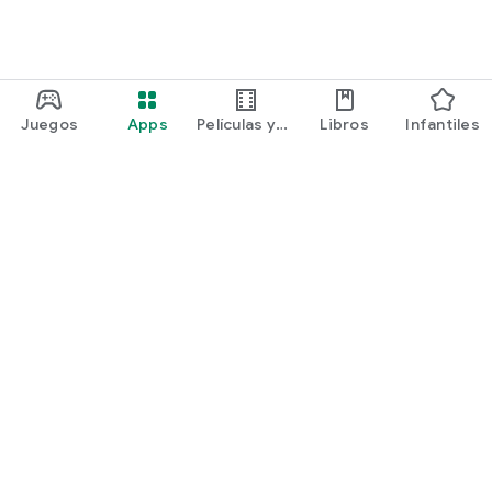
Juegos
Apps
Películas y
Libros
Infantiles
programas
Google Play
Play Pass
Play Points
Tarjetas de regalo
Canjear
Política de reembolsos