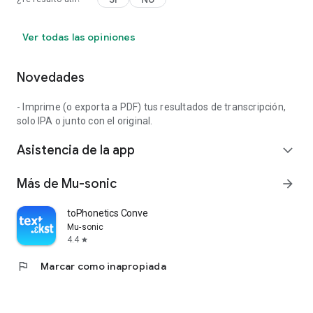
Ver todas las opiniones
Novedades
- Imprime (o exporta a PDF) tus resultados de transcripción,
solo IPA o junto con el original.
Asistencia de la app
expand_more
Más de Mu-sonic
arrow_forward
toPhonetics Convertidor
Mu-sonic
4.4
star
flag
Marcar como inapropiada