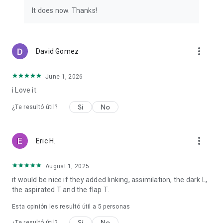
It does now. Thanks!
more_vert
David Gomez
June 1, 2026
i Love it
Sí
No
¿Te resultó útil?
more_vert
Eric H.
August 1, 2025
it would be nice if they added linking, assimilation, the dark L,
the aspirated T and the flap T.
Esta opinión les resultó útil a
5
personas
Sí
No
¿Te resultó útil?