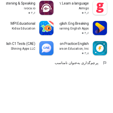
sh Listening & Speaking
Gymglish: Learn a language
ivoca.io
Aimigo
۴٫۶
۴٫۶
star
star
MPI Educational
Learning English: Eng Breaking
Kidsa Education
GOGA Tech | Learning English Apps
۴٫۶
star
English C1 Tests (CAE)
Pearson Practice English
Shining Apps LLC
Pearson Education, Inc.
۳٫۸
star
flag
پرچم‌گذاری به‌عنوان نامناسب