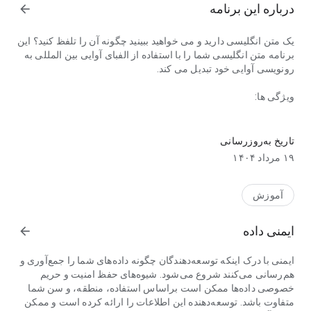
درباره این برنامه
arrow_forward
یک متن انگلیسی دارید و می خواهید ببینید چگونه آن را تلفظ کنید؟ این
برنامه متن انگلیسی شما را با استفاده از الفبای آوایی بین المللی به
رونویسی آوایی خود تبدیل می کند.
ویژگی ها:
تبدیل متن یا واژه های انگلیسی خود را به رونویسی آوایی خود را.
- رونویسی آوایی کل متن را ببینید، نه فقط به شکل فرهنگ لغات
کلمات جداگانه.
تاریخ به‌روزرسانی
- بین تلفظ انگلیسی و آمریکایی* انتخاب کنید. هنگامی که لهجه
۱۹ مرداد ۱۴۰۴
بریتانیایی انتخاب می شود، صدای [r] در انتهای کلمه تنها در صورتی
صدا می شود که پس از آن یک واکه، که از قرارداد آوایی بریتانیایی
پیروی می کند، صدادار شود.
آموزش
- از علامت های الفبای آوایی بین المللی (IPA) استفاده می شود.
- ساختار متن و جملات موجود در آن (قطعات، علائم نگارشی و غیره)
ایمنی داده
arrow_forward
در خروجی رونویسی آوایی حفظ می شود و خواندن آن را آسان تر
می کند.
ایمنی با درک اینکه توسعه‌دهندگان چگونه داده‌های شما را جمع‌آوری و
- گزینه ای برای تغییر تلفظ بسته به اینکه کلمات در جمله در موقعیت
هم‌رسانی می‌کنند شروع می‌شود. شیوه‌های حفظ امنیت و حریم
تاکید یا ضعیف قرار دارند، مانند گفتار متصل.
خصوصی داده‌ها ممکن است براساس استفاده، منطقه، و سن شما
- علاوه بر واژگان متداول مورد استفاده، پایگاه داده حاوی مقدار بسیار
متفاوت باشد. توسعه‌دهنده این اطلاعات را ارائه کرده است و ممکن
قابل توجهی از نام مکان ها (شامل نام کشورها، پایتخت های آنها،