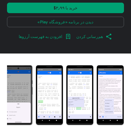
خرید با ‎$۳٫۹۹
دیدن در برنامه «فروشگاه Play»
هم‌رسانی کردن
افزودن به فهرست آرزوها