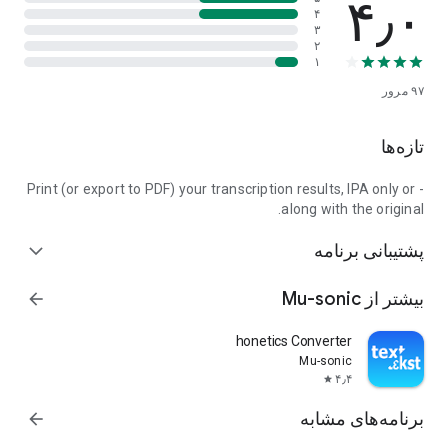
۴٫۰
۴
۳
۲
۱
۹۷
مرور
تازه‌ها
- Print (or export to PDF) your transcription results, IPA only or
along with the original.
پشتیبانی برنامه
expand_more
بیشتر از Mu-sonic
arrow_forward
toPhonetics Converter
Mu-sonic
۴٫۴
star
برنامه‌های مشابه
arrow_forward