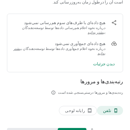
است آن را درطول زمان به‌روزرسانی کند.
ایالت های ایالات متحده، شهرستان های بریتانیا)، ملیت ها و نام های
محبوب است.
- در جایی که یک کلمه دارای تعدادی تلفظ ممکن است (در خروجی با
رنگ آبی مشخص شده است) می توانید با ضربه زدن بر روی آن کلمه
هیچ داده‌ای با طرف‌های سوم هم‌رسانی نمی‌شود
ای را انتخاب کنید که با متن مطابقت دارد.
درباره نحوه اعلام هم‌رسانی داده‌ها توسط توسعه‌دهندگان
- نتایج رونویسی خود را فقط IPA یا همراه با نسخه اصلی چاپ کنید (یا
بیشتر بدانید
به PDF صادر کنید).
هیچ داده‌ای جمع‌آوری نمی‌شود
درباره نحوه اعلام جمع‌آوری داده‌ها توسط توسعه‌دهندگان
بیشتر
*) رونویسی های آمریکایی بر اساس فرهنگ لغت تلفظ دانشگاه
بدانید
کارنگی ملون باز است.
دیدن جزئیات
رتبه‌بندی‌ها و مرورها
رده‌بندی‌ها و مرورها درستی‌سنجی شده است
info_outline
تلفن
رایانه لوحی
tablet_android
phone_android
۵