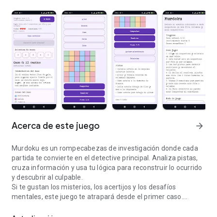
Acerca de este juego
arrow_forward
Murdoku es un rompecabezas de investigación donde cada
partida te convierte en el detective principal. Analiza pistas,
cruza información y usa tu lógica para reconstruir lo ocurrido
y descubrir al culpable.
Si te gustan los misterios, los acertijos y los desafíos
mentales, este juego te atrapará desde el primer caso.
Combina lógica y misterio en un puzzle único de investigación
Características: