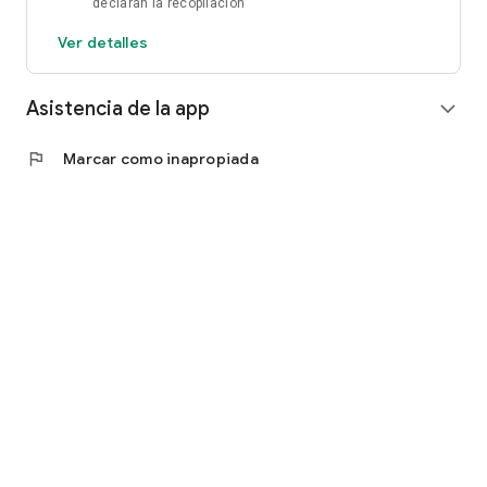
declaran la recopilación
Ver detalles
Asistencia de la app
expand_more
flag
Marcar como inapropiada