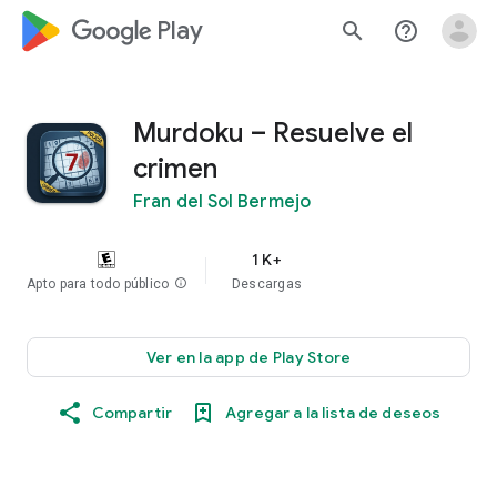
google_logo Play
search
help_outline
Murdoku – Resuelve el
crimen
Fran del Sol Bermejo
1 K+
Apto para todo público
info
Descargas
Ver en la app de Play Store
Compartir
Agregar a la lista de deseos