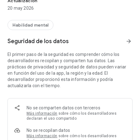
Actualización
Puzzles basados en lógica inspirados en el estilo del sudoku.
20 may 2026
Casos únicos con pistas que deberás relacionar.
Habilidad mental
Dificultad progresiva para poner a prueba tu mente.
Seguridad de los datos
arrow_forward
Diseño limpio y centrado en la deducción.
El primer paso de la seguridad es comprender cómo los
¿Podrás resolver el crimen?
desarrolladores recopilan y comparten tus datos. Las
prácticas de privacidad y seguridad de datos pueden variar
en función del uso de la app, la región y la edad. El
desarrollador proporcionó esta información y podría
actualizarla con el tiempo.
No se comparten datos con terceros
Más información
sobre cómo los desarrolladores
declaran el uso compartido
No se recopilan datos
Más información
sobre cómo los desarrolladores