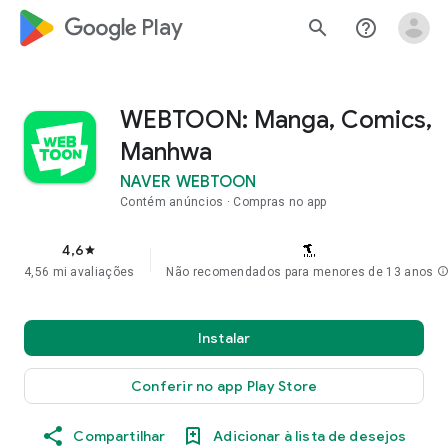
google_logo Play
search
help_outline
WEBTOON: Manga, Comics,
Manhwa
NAVER WEBTOON
Contém anúncios
Compras no app
4,6
star
4,56 mi avaliações
Não recomendados para menores de 13 anos
inf
Instalar
Conferir no app Play Store
Compartilhar
Adicionar à lista de desejos