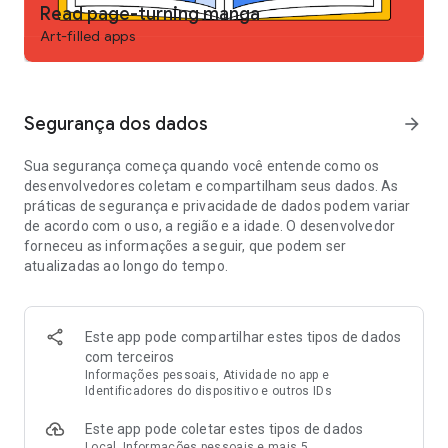
Read page-turning manga
- Lar das webcomics originais que inspiraram as adaptações
para TV e cinema de Tower of God, True Beauty, Sweet Home
Art-filled apps
e Marry My Husband, disponíveis na Netflix, Disney+,
Crunchyroll e muito mais.
- Interaja com uma comunidade vibrante de fãs e criadores,
assinando suas séries favoritas e participando com
Segurança dos dados
arrow_forward
comentários!
Sua segurança começa quando você entende como os
- Desbloqueie conteúdo premium, como acesso completo às
desenvolvedores coletam e compartilham seus dados. As
séries e episódios antecipados, comprando Moedas.
práticas de segurança e privacidade de dados podem variar
de acordo com o uso, a região e a idade. O desenvolvedor
Você é um contador de histórias nato? Use nossa plataforma
forneceu as informações a seguir, que podem ser
CANVAS para publicar suas próprias webcomics e alcançar
atualizadas ao longo do tempo.
um público global. Compartilhe sua história e construa sua
própria comunidade. WEBTOON é onde você encontra seu
fandom.
Este app pode compartilhar estes tipos de dados
Site: https://www.webtoons.com/en/
com terceiros
Termos de Uso: https://www.webtoons.com/en/terms
Informações pessoais, Atividade no app e
Identificadores do dispositivo e outros IDs
Confira a WEBTOON nas redes sociais!
Este app pode coletar estes tipos de dados
Local, Informações pessoais e mais 5