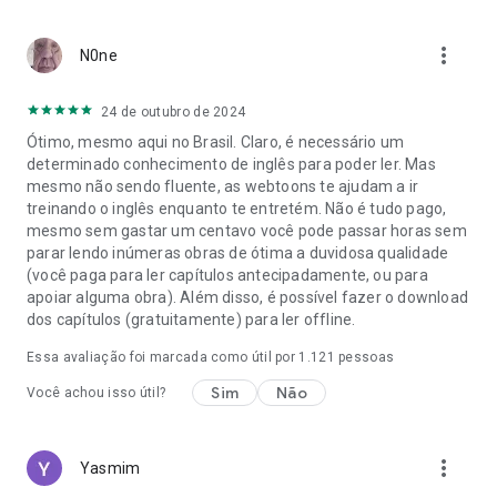
more_vert
N0ne
24 de outubro de 2024
Ótimo, mesmo aqui no Brasil. Claro, é necessário um
determinado conhecimento de inglês para poder ler. Mas
mesmo não sendo fluente, as webtoons te ajudam a ir
treinando o inglês enquanto te entretém. Não é tudo pago,
mesmo sem gastar um centavo você pode passar horas sem
parar lendo inúmeras obras de ótima a duvidosa qualidade
(você paga para ler capítulos antecipadamente, ou para
apoiar alguma obra). Além disso, é possível fazer o download
dos capítulos (gratuitamente) para ler offline.
Essa avaliação foi marcada como útil por
1.121
pessoas
Sim
Não
Você achou isso útil?
more_vert
Yasmim