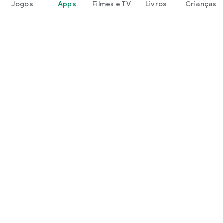
Jogos
Apps
Filmes e TV
Livros
Crianças
Google Play
Play Pass
Pontos do Play Points
Vales-presente
Resgatar
Política de reembolso
Crianças e família
Guia para a família