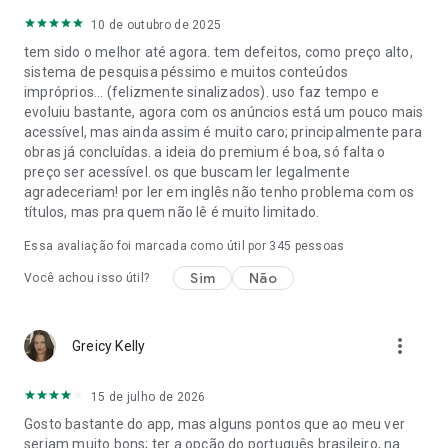
10 de outubro de 2025
tem sido o melhor até agora. tem defeitos, como preço alto,
sistema de pesquisa péssimo e muitos conteúdos
impróprios... (felizmente sinalizados). uso faz tempo e
evoluiu bastante, agora com os anúncios está um pouco mais
acessível, mas ainda assim é muito caro; principalmente para
obras já concluídas. a ideia do premium é boa, só falta o
preço ser acessível. os que buscam ler legalmente
agradeceriam! por ler em inglês não tenho problema com os
títulos, mas pra quem não lê é muito limitado.
Essa avaliação foi marcada como útil por
345
pessoas
Sim
Não
Você achou isso útil?
more_vert
Greicy Kelly
15 de julho de 2026
Gosto bastante do app, mas alguns pontos que ao meu ver
seriam muito bons; ter a opção do português brasileiro, na