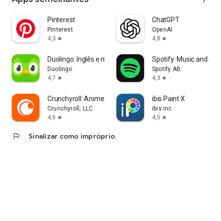
Pinterest
ChatGPT
Pinterest
OpenAI
4,3
4,8
star
star
Duolingo: Inglês e muito mais!
Spotify: Music and Po
Duolingo
Spotify AB
4,7
4,3
star
star
Crunchyroll: Anime Streaming
ibis Paint X
Crunchyroll, LLC
ibis inc.
4,6
4,5
star
star
flag
Sinalizar como impróprio