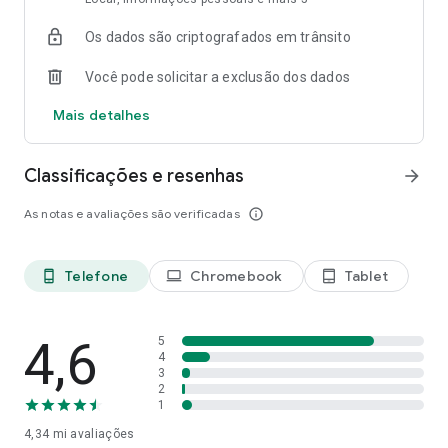
Instagram: https://www.instagram.com/webtoonofficial
TikTok: https://www.tiktok.com/@webtoonofficial
Os dados são criptografados em trânsito
YouTube: https://www.youtube.com/webtoonofficial
X: https://x.com/webtoonofficial
Você pode solicitar a exclusão dos dados
Mais detalhes
Classificações e resenhas
arrow_forward
As notas e avaliações são verificadas
info_outline
Telefone
Chromebook
Tablet
phone_android
laptop
tablet_android
4,6
5
4
3
2
1
4,34 mi
avaliações