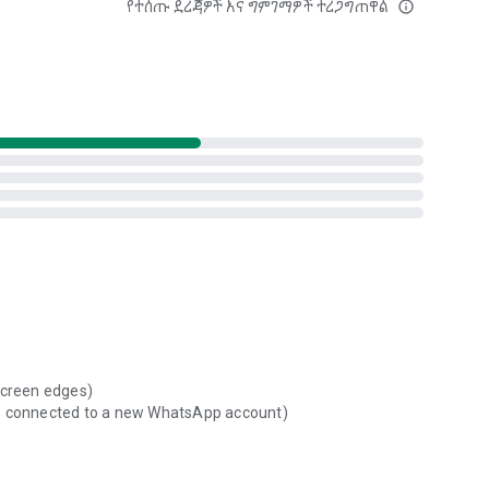
የተሰጡ ደረጃዎች እና ግምገማዎች ተረጋግጠዋል
info_outline
screen edges)
is connected to a new WhatsApp account)