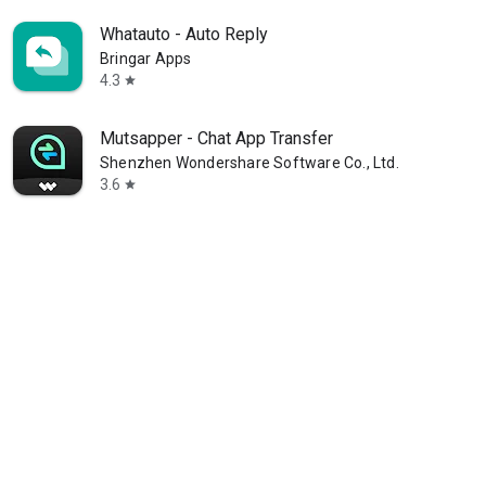
Whatauto - Auto Reply
Bringar Apps
4.3
star
Mutsapper - Chat App Transfer
Shenzhen Wondershare Software Co., Ltd.
3.6
star