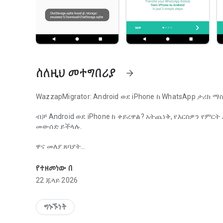
ስለዚህ መተግበሪያ
arrow_forward
WazzapMigrator: Android ወደ iPhone ከ WhatsApp ታሪክ ማ
ብቻ Android ወደ iPhone ከ ቀይረዋል? አትጨነቅ, የእርስዎን የምርት
መውሰድ ይችላሉ.
ዋና መለያ ጸባያት
WazzapMigrator: Android ወደ iPhone ከ WhatsApp ታሪክ ማ
- ከውጪ መልዕክቶች እና ስሜት ገላጭ ምስሎች
- የማስመጣት ምስሎች, ድምጽ, ቪድዮ, ሰነዶችን, አካባቢዎች እና እውቂ
የተዘመነው በ
- አስቀድመው የተሸጡ እንኳ ቢሆን / የ አሮጌ iPhone ወዲያውኑ ሰጣቸው
22 ጁላይ 2026
እርግጠኛ መሆን
ቪዲዮ እና እንዴትን
ግኑኙነት
https://www.wazzapmigrator.com