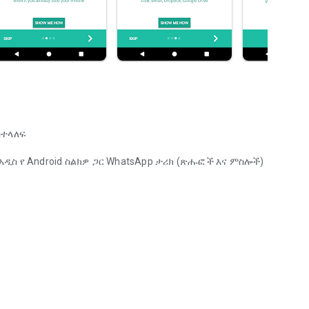
ስተላለፍ
 አዲስ የ Android ስልክዎ ጋር WhatsApp ታሪክ (ጽሑፎች እና ምስሎች)
ስተላለፍ
ያዎች
 ይሰራል, ልክ የ PC / Mac ላይ አንድ iTunes የመጠባበቂያ እንዲኖራቸው