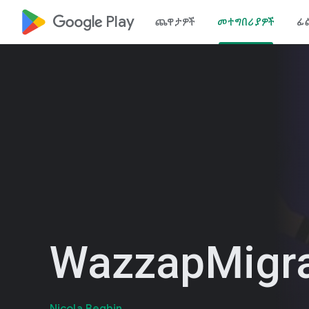
google_logo Play
ጨዋታዎች
መተግበሪያዎች
ፊ
WazzapMigra