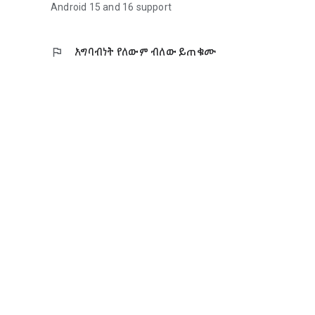
Android 15 and 16 support
flag
አግባብነት የለውም ብለው ይጠቁሙ