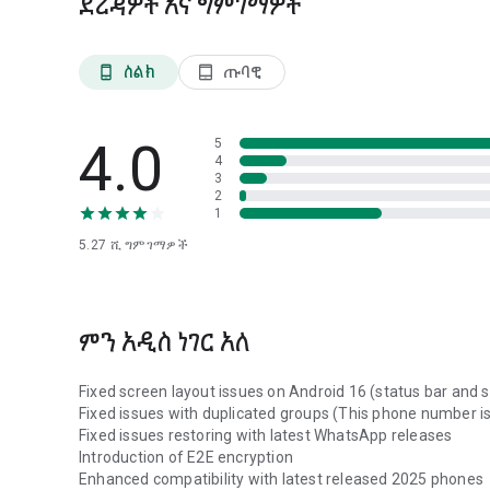
ደረጃዎች እና ግምገማዎች
ስልክ
ጡባዊ
phone_android
tablet_android
4.0
5
4
3
2
1
5.27 ሺ
ግምገማዎች
ምን አዲስ ነገር አለ
Fixed screen layout issues on Android 16 (status bar and 
Fixed issues with duplicated groups (This phone number 
Fixed issues restoring with latest WhatsApp releases
Introduction of E2E encryption
Enhanced compatibility with latest released 2025 phones