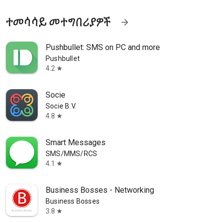
ተመሳሳይ መተግበሪያዎች
arrow_forward
Pushbullet: SMS on PC and more
Pushbullet
4.2
star
Socie
Socie B.V.
4.8
star
Smart Messages
SMS/MMS/RCS
4.1
star
Business Bosses - Networking
Business Bosses
3.8
star