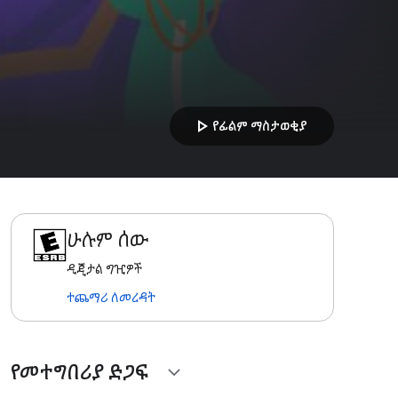
play_arrow
የፊልም ማስታወቂያ
ሁሉም ሰው
ዲጂታል ግዢዎች
ተጨማሪ ለመረዳት
የመተግበሪያ ድጋፍ
expand_more