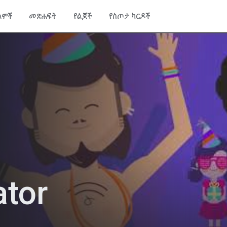
ልሞች
መጽሐፍት
የልጆች
የስጦታ ካርዶች
tor