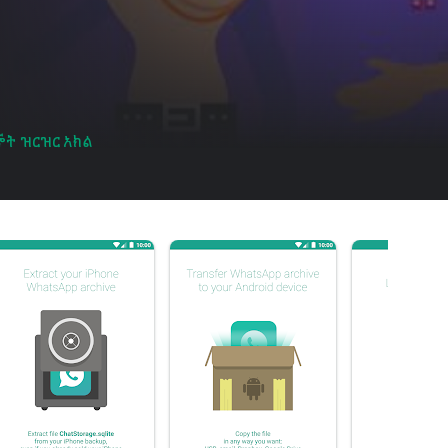
ኞት ዝርዝር አክል