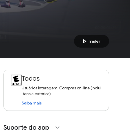
play_arrow
Trailer
Todos
Usuários Interagem, Compras on-line (Inclui
itens aleatórios)
Saiba mais
Suporte do app
expand_more