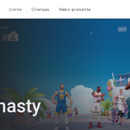
Livros
Crianças
Vales-presente
nasty