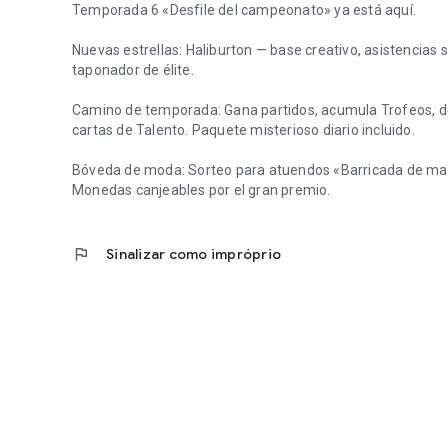
Temporada 6 «Desfile del campeonato» ya está aquí.
Nuevas estrellas: Haliburton — base creativo, asistencias si
taponador de élite.
Camino de temporada: Gana partidos, acumula Trofeos, d
cartas de Talento. Paquete misterioso diario incluido.
Bóveda de moda: Sorteo para atuendos «Barricada de mad
Monedas canjeables por el gran premio.
flag
Sinalizar como impróprio