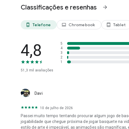
Classificações e resenhas
arrow_forward
Telefone
Chromebook
Tablet
phone_android
laptop
tablet_android
4,8
5
4
3
2
1
51,3 mil
avaliações
Davi
10 de julho de 2026
Passei muito tempo tentando procurar algum jogo de bas
jogabilidade que chegue próxima de jogar basquete na vida
estilo de arte é impecável, as animações são magníficas,