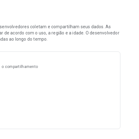
e arremessos com salto e step-back, recriando momentos
]
Los Angeles Lakers, New York Knicks, Houston Rockets,
envolvedores coletam e compartilham seus dados. As
ogue com astros do basquete, como Stephen Curry, Kevin
r de acordo com o uso, a região e a idade. O desenvolvedor
 o melhor: você pode treinar e melhorar as habilidades dos
adas ao longo do tempo.
 o compartilhamento
LO/
glo
global/
GLO
?lang=en