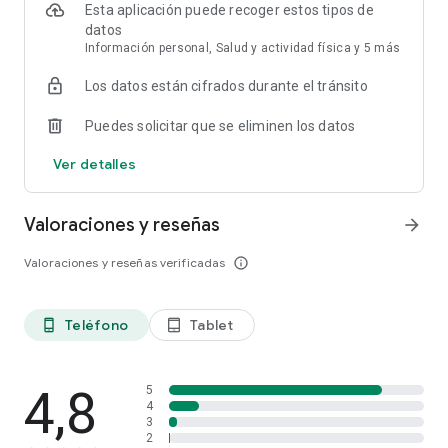
Esta aplicación puede recoger estos tipos de
datos
Información personal, Salud y actividad física y 5 más
Los datos están cifrados durante el tránsito
Puedes solicitar que se eliminen los datos
Ver detalles
Valoraciones y reseñas
arrow_forward
Valoraciones y reseñas verificadas
info_outline
Teléfono
Tablet
phone_android
tablet_android
4,8
5
4
3
2