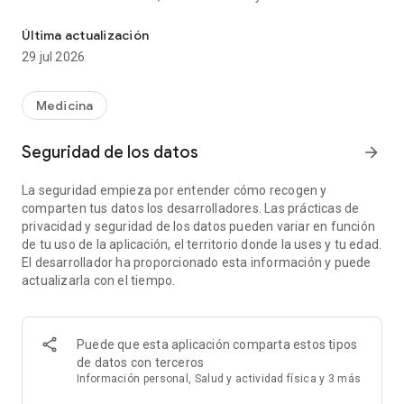
No llames. Solicita la receta y envía un mensaje a tu farmacia.
en un solo lugar.
Última actualización
RxLocal te facilita el control de tus recetas sin la frustración
29 jul 2026
de esperar en línea.
• Resurte tus recetas en segundos
Medicina
• Envía un mensaje a tu farmacia y obtén respuestas rápidas
• Entérate cuando tu receta esté lista para recoger
Seguridad de los datos
arrow_forward
• Consulta y gestiona tu lista de medicamentos en cualquier
momento
La seguridad empieza por entender cómo recogen y
• Mantén organizadas las recetas de toda tu familia
comparten tus datos los desarrolladores. Las prácticas de
privacidad y seguridad de los datos pueden variar en función
Lleva tu lista de medicamentos a tus citas médicas para
de tu uso de la aplicación, el territorio donde la uses y tu edad.
tener siempre información precisa cuando más la necesitas.
El desarrollador ha proporcionado esta información y puede
actualizarla con el tiempo.
Diseñado para conectarte directamente con tu farmacia local
y brindarte una atención más rápida y personalizada.
Puede que esta aplicación comparta estos tipos
de datos con terceros
Información personal, Salud y actividad física y 3 más