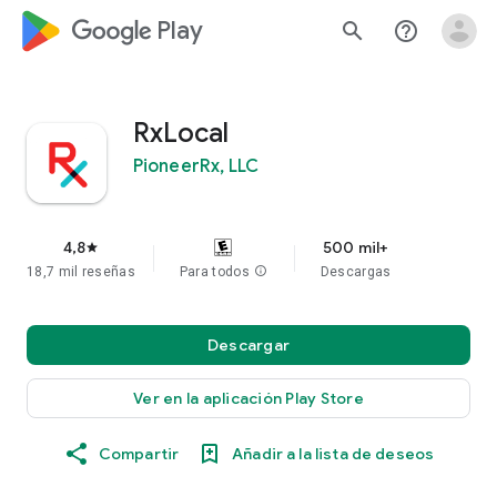
google_logo Play
search
help_outline
RxLocal
PioneerRx, LLC
4,8
500 mil+
star
18,7 mil reseñas
Para todos
info
Descargas
Descargar
Ver en la aplicación Play Store
Compartir
Añadir a la lista de deseos