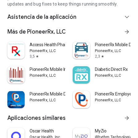
updates and bug fixes to keep things running smoothly.
Asistencia de la aplicación
expand_more
Más de PioneerRx, LLC
arrow_forward
Access Health Pharmacy
PioneerRx Mobile Deliv
PioneerRx, LLC
PioneerRx, LLC
3,5
2,3
star
star
PioneerRx Mobile Inventory
Diabetic Direct Rx
PioneerRx, LLC
PioneerRx, LLC
PioneerRx Mobile DriveThru
PioneerRx Employee M
PioneerRx, LLC
PioneerRx, LLC
Aplicaciones similares
arrow_forward
Oscar Health
MyZio
Oscar Health, Inc
iRhythm Technologies, I