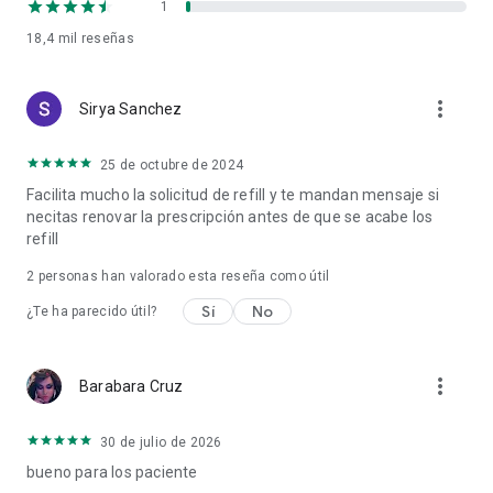
1
18,4 mil
reseñas
more_vert
Sirya Sanchez
25 de octubre de 2024
Facilita mucho la solicitud de refill y te mandan mensaje si
necitas renovar la prescripción antes de que se acabe los
refill
2
personas han valorado esta reseña como útil
Sí
No
¿Te ha parecido útil?
more_vert
Barabara Cruz
30 de julio de 2026
bueno para los paciente