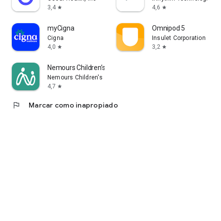
3,4
4,6
star
star
myCigna
Omnipod 5
Cigna
Insulet Corporation
4,0
3,2
star
star
Nemours Children’s MyChart
Nemours Children's Health
4,7
star
flag
Marcar como inapropiado