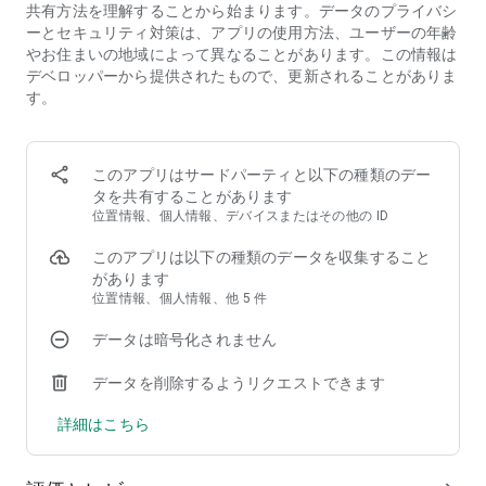
共有方法を理解することから始まります。データのプライバシ
「他のストラテジーゲームとはここが違う！」
ーとセキュリティ対策は、アプリの使用方法、ユーザーの年齢
やお住まいの地域によって異なることがあります。この情報は
日本、イギリス、フランス、ローマ、ドイツ、ギリシャ、中
デベロッパーから提供されたもので、更新されることがありま
国、韓国の８つの文明から好きな文明を選択。文明固有の兵士
す。
やアドバンテージが違い、ストラテジーゲームとしてのやりご
たえが満載です。
このアプリはサードパーティと以下の種類のデー
■歴史的建造物を建設
タを共有することがあります
「自分だけの歴史シミュレーションゲーム！」
位置情報、個人情報、デバイスまたはその他の ID
自分の国にピラミッドやアンコールワット、自由の女神などを
このアプリは以下の種類のデータを収集すること
建設。それぞれ特徴的な効果があり、うまく活用できれば自国
があります
が繁栄します。
位置情報、個人情報、他 5 件
■英雄を率いて戦う
データは暗号化されません
「歴史上の英雄が今蘇る！」
データを削除するようリクエストできます
「織田信長」や「クレオパトラ」、「ナポレオン」といった英
詳細はこちら
雄を自国の戦力として率いることができます。英雄たちと新た
な歴史を創りましょう。