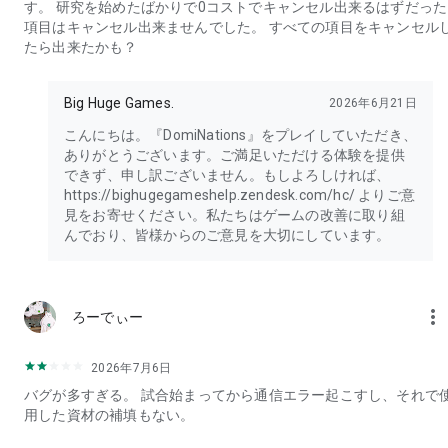
す。 研究を始めたばかりで0コストでキャンセル出来るはずだった
▽ 公式Twitter
項目はキャンセル出来ませんでした。 すべての項目をキャンセル
https://twitter.com/dominationsJP
たら出来たかも？
ゲームへのご要望・ご意見は、
ゲーム内の「設定」アイコン＞「カスタマーサポート」メニュ
Big Huge Games.
2026年6月21日
ー、または公式サイトからご連絡ください。
こんにちは。『DomiNations』をプレイしていただき、
[Googleアクセス権限許可のお願い]
ありがとうございます。ご満足いただける体験を提供
本アプリは快適なプレイ環境を提供するため、以下のアクセス
できず、申し訳ございません。もしよろしければ、
権限に対する許可を要請しております。
https://bighugegameshelp.zendesk.com/hc/ よりご意
- 写真/メディア/ファイルへのアクセス権限: 追加コンテンツダ
見をお寄せください。私たちはゲームの改善に取り組
ウンロード及びにカスタマーセンターへのスクリーンショット
んでおり、皆様からのご意見を大切にしています。
添付のために必要な権限です。
アクセス権限の許可はいかなる場合もアプリのインストール及
びにプレイ関連の目的以外には使用されません。
more_vert
ろーでぃー
アプリに対するアクセス許可は全てアプリを実行するために必
要なアクセスであり、いかなる場合もお客様の端末にある個人
2026年7月6日
情報を保存することはございません。
バグが多すぎる。 試合始まってから通信エラー起こすし、それで
ご不明点などがございましたら、お気軽にカスタマーサポート
用した資材の補填もない。
センターまでお問い合わせください。