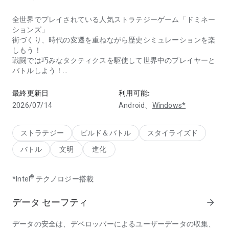
全世界でプレイされている人気ストラテジーゲーム「ドミネー
ションズ」
街づくり、時代の変遷を重ねながら歴史シミュレーションを楽
しもう！
戦闘では巧みなタクティクスを駆使して世界中のプレイヤーと
バトルしよう！
戦闘攻略ストラテジーゲーム：帝国を創設し、戦争を闘い、国家
あの伝説的ゲーム「Civilization II」「Rise of Nations」のクリ
最終更新日
利用可能:
エイター"ブライアン・レイノルズ”が手掛ける歴史戦略ゲーム
2026/07/14
Android、
Windows*
の最高峰をぜひお楽しみください！
◇◇ゲームの特徴◇◇
ストラテジー
ビルド＆バトル
スタイライズド
バトル
文明
進化
■時代の変遷
「まさに歴史好きにはたまらないシミュレーションゲーム！」
®
*Intel
テクノロジー搭載
人類の歴史のように石器時代から宇宙時代まで、時代ごとに自
国が発展。それぞれの時代で騎兵隊や火薬、そして航空機とい
データ セーフティ
arrow_forward
った先端技術が解放されていきます。
データの安全は、デベロッパーによるユーザーデータの収集、
■8つの文明からひとつを選択