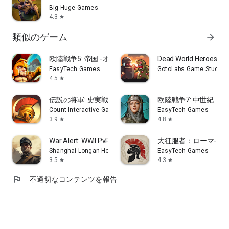
Big Huge Games.
4.3
star
類似のゲーム
arrow_forward
欧陸戦争5: 帝国 -オフゲ文明戦略戦争ゲーム
Dead World Heroes: Z
EasyTech Games
GotoLabs Game Studio
4.5
star
伝説の将軍: 史実戦略RPG
欧陸戦争7: 中世紀
Count Interactive Games
EasyTech Games
3.9
4.8
star
star
War Alert: WWII PvP RTS
大征服者：ローマ- 
Shanghai Longan House
EasyTech Games
3.5
4.3
star
star
flag
不適切なコンテンツを報告