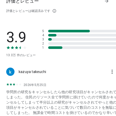
評価とレビュー
arrow_forward
■大規模ギルド戦「ワールドウォー」
「オンラインＲＰＧ、アクション要素も満載！」
評価とレビューは確認済みです
info_outline
兵士を率いて、世界中のプレイヤーと対戦。ギルドのメンバー
と協力しながら熾烈な戦いに勝利し、最強ギルドを目指しまし
ょう。
3.9
5
4
■続々と新時代追加
3
アップデートによって新時代が次々と追加予定。
2
あなただけの街づくりを進めましょう。
1
13.3万
件のレビュー
◇◇推奨機種／OS◇◇
CPU Dual Core以上、RAM 2GB以上、OS 4.1以降のデバイスに
最適化されています。
more_vert
kazuya takeuchi
◇◇価格◇◇
アプリ本体は無料でダウンロードできますが、ゲーム内で有料
2026年5月25日
アイテムを購入することもできます。
学問所の研究をキャンセルしたら他の研究項目がキャンセルされ
しまった。 住民のリソース全て学問所に掛けていたので何度かキ
◇◇サポート情報◇◇
ンセルしてしまって半分以上の研究がキャンセルされてやっと他
▽ 公式サイト
項目がキャンセルされていることに気づいて数日のコストを無駄
http://www.dominations.jp/
してしまった。 無課金で時間コストを掛けているのでかなり辛い