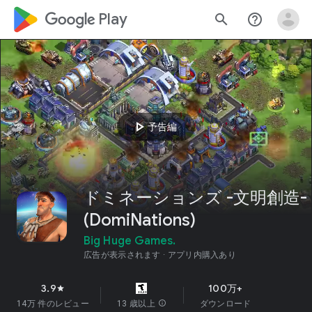
google_logo Play
search
help_outline
play_arrow
予告編
ドミネーションズ -文明創造-
(DomiNations)
Big Huge Games.
広告が表示されます
アプリ内購入あり
3.9
100万+
star
14万 件のレビュー
13 歳以上
info
ダウンロード