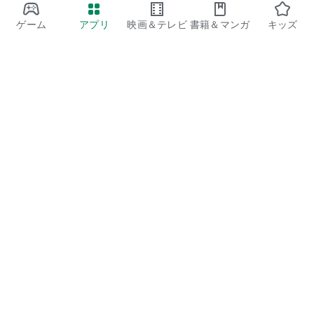
ゲーム
アプリ
映画＆テレビ
書籍＆マンガ
キッズ
Google Play
Play Pass
Play Points
ギフトカード
コードを利用
払い戻しに関するポリシー
子ども、家族
保護者向けのガイド