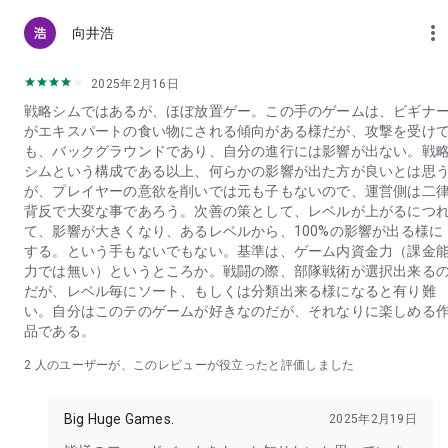
more_vert
向井浩
2025年2月16日
戦略シムではあるが、ほぼ放置ゲー。この手のゲームは、ビギナ
がエキスパートの食い物にされる傾向がある様だが、攻撃を受け
も、バックグラウンドであり、自分の進行には影響が出ない。戦
シムという構成である以上、何らかの影響が出た方が良いとは思
が、プレイヤーの意欲を削いでは元も子もないので、運営側は二
背反で大変な事であろう。次善の策として、レベルが上がるにつ
て、影響が大きくなり、あるレベルから、100%の影響が出る様に
する。という手もないでもない。基準は、ゲーム内資金力（課金
力では無い）というところか。戦闘の際、部隊戦術が選択出来る
だが、レベル毎にソート、もしくは分類出来る様になると有り難
い。自分はこのテのゲームが好きなのだが、それなりに楽しめる
品である。
2
人のユーザーが、このレビューが役立ったと評価しました
Big Huge Games.
2025年2月19日