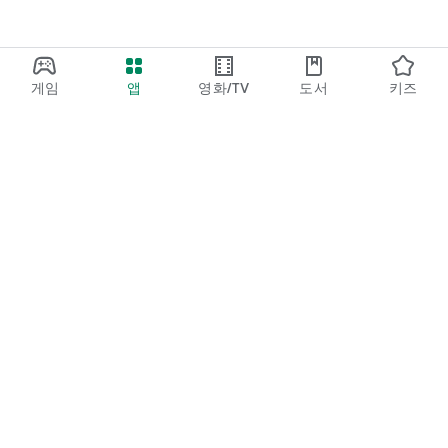
게임
앱
영화/TV
도서
키즈
Google Play
Play Pass
Play 포인트
기프트 카드
코드 등록
환불 정책