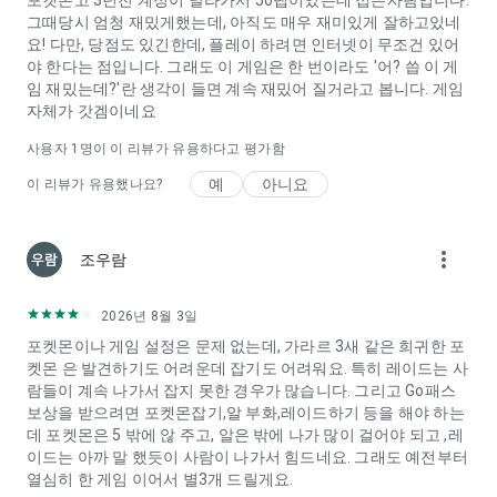
포켓몬고 3년전 계정이 날라가서 50렙이었는데 접은사람입니다.
그때당시 엄청 재밌게했는데, 아직도 매우 재미있게 잘하고있네
요! 다만, 당점도 있긴한데, 플레이 하려면 인터넷이 무조건 있어
야 한다는 점입니다. 그래도 이 게임은 한 번이라도 '어? 씁 이 게
임 재밌는데?'란 생각이 들면 계속 재밌어 질거라고 봅니다. 게임
자체가 갓겜이네요
사용자 1명이 이 리뷰가 유용하다고 평가함
예
아니요
이 리뷰가 유용했나요?
more_vert
조우람
2026년 8월 3일
포켓몬이나 게임 설정은 문제 없는데, 가라르 3새 같은 희귀한 포
켓몬 은 발견하기도 어려운데 잡기도 어려워요. 특히 레이드는 사
람들이 계속 나가서 잡지 못한 경우가 많습니다. 그리고 Go패스
보상을 받으려면 포켓몬잡기,알 부화,레이드하기 등을 해야 하는
데 포켓몬은 5 밖에 않 주고, 알은 밖에 나가 많이 걸어야 되고 ,레
이드는 아까 말 했듯이 사람이 나가서 힘드네요. 그래도 예전부터
열심히 한 게임 이어서 별3개 드릴게요.