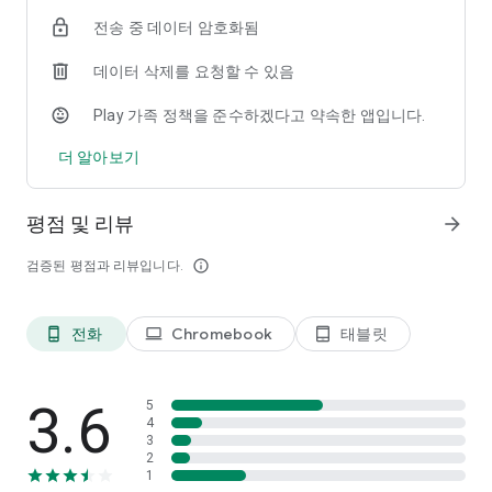
전송 중 데이터 암호화됨
데이터 삭제를 요청할 수 있음
Play 가족 정책을 준수하겠다고 약속한 앱입니다.
더 알아보기
평점 및 리뷰
arrow_forward
검증된 평점과 리뷰입니다.
info_outline
전화
Chromebook
태블릿
phone_android
laptop
tablet_android
3.6
5
4
3
2
1