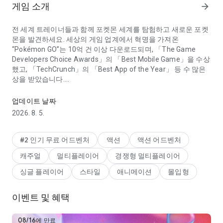
게임 소개
arrow_forward
전 세계 트레이너들과 함께 포켓몬 세계를 탐험하고 새로운 포켓
몬을 발견하세요. 세상의 게임 업계에서 혁명을 가져온
“Pokémon GO”는 10억 건 이상 다운로드되며, 「The Game
Developers Choice Awards」의 「Best Mobile Game」을 수상
했고, 「TechCrunch」의 「Best App of the Year」 등 수 많은
상을 받았습니다.
전 세계에서 포켓몬을 발견하자
_______________
업데이트 날짜
포켓몬 세계를 모험: 언제 어디서든 포켓몬을 찾아보세요!
2026. 8. 5.
포켓몬을 더 많이 잡고 「포켓몬 도감」을 완성하세요!
#2 인기 무료 어드벤처
액션
액션 어드벤처
파트너 포켓몬과 함께 여행하며 포켓몬을 강화하고 보상을 받으
캐주얼
멀티플레이어
경쟁형 멀티플레이어
세요!
싱글 플레이어
스타일
애니메이션
몰입형
불꽃 튀는 「체육관 배틀」을 하거나...
이벤트 및 혜택
다른 트레이너들과 협력하여 강력한 포켓몬이 등장하는 「레이
드배틀」에 도전하세요!
08/16에 만료