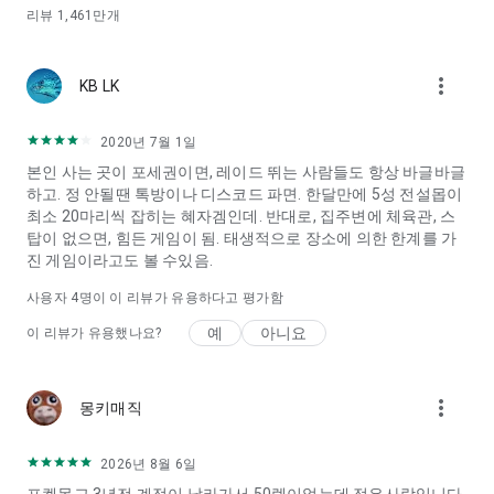
리뷰
1,461만
개
more_vert
KB LK
2020년 7월 1일
본인 사는 곳이 포세권이면, 레이드 뛰는 사람들도 항상 바글바글
하고. 정 안될땐 톡방이나 디스코드 파면. 한달만에 5성 전설몹이
최소 20마리씩 잡히는 혜자겜인데. 반대로, 집주변에 체육관, 스
탑이 없으면, 힘든 게임이 됨. 태생적으로 장소에 의한 한계를 가
진 게임이라고도 볼 수있음.
사용자
4
명이 이 리뷰가 유용하다고 평가함
예
아니요
이 리뷰가 유용했나요?
more_vert
몽키매직
2026년 8월 6일