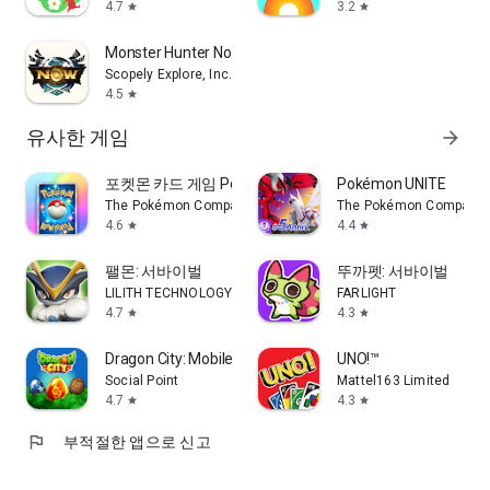
4.7
3.2
star
star
Monster Hunter Now
Scopely Explore, Inc.
4.5
star
유사한 게임
arrow_forward
포켓몬 카드 게임 Pocket
Pokémon UNITE
The Pokémon Company
The Pokémon Company
4.6
4.4
star
star
팰몬: 서바이벌
뚜까펫: 서바이벌
LILITH TECHNOLOGY HONG KONG LIMITED
FARLIGHT
4.7
4.3
star
star
Dragon City: Mobile Adventure
UNO!™
Social Point
Mattel163 Limited
4.7
4.3
star
star
flag
부적절한 앱으로 신고