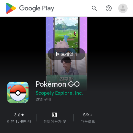
google_logo Play
search
help_outline
play_arrow
트레일러
Pokémon GO
Scopely Explore, Inc.
인앱 구매
3.6
5억+
star
리뷰 1540만개
전체이용가
info
다운로드