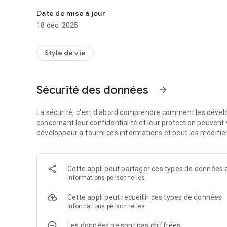
LotyApp, la fidélité simplifiée !
Date de mise à jour
18 déc. 2025
Style de vie
Sécurité des données
arrow_forward
La sécurité, c'est d'abord comprendre comment les dévelo
concernant leur confidentialité et leur protection peuvent v
développeur a fourni ces informations et peut les modifie
Cette appli peut partager ces types de données a
Informations personnelles
Cette appli peut recueillir ces types de données
Informations personnelles
Les données ne sont pas chiffrées