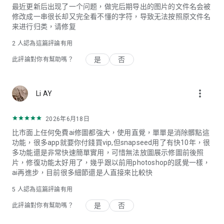
最近更新后出现了一个问题，做完后期导出的图片的文件名会被
修改成一串很长却又完全看不懂的字符，导致无法按照原文件名
来进行归类，请修复
2
人認為這篇評論有用
是
否
此評論對你有幫助嗎？
more_vert
Li AY
2026年6月18日
比市面上任何免費ai修圖都強大，使用直覺，單單是消除髒點這
功能，很多app就要你付錢買vip,但snapseed用了有快10年，很
多功能還是非常快速簡單實用，可惜無法放圖展示修圖前後照
片，修復功能太好用了，幾乎跟以前用photoshop的感覺一樣，
ai再進步，目前很多細節還是人直接來比較快
5
人認為這篇評論有用
是
否
此評論對你有幫助嗎？