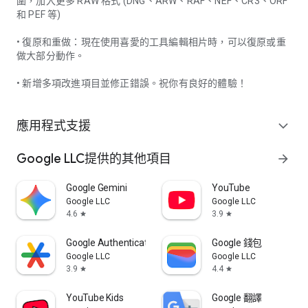
圍，加入更多 RAW 格式 (DNG、ARW、RAF、NEF、CR3、ORF
和 PEF 等)
• 復原和重做：現在使用喜愛的工具編輯相片時，可以復原或重
做大部分動作。
• 新增多項改進項目並修正錯誤。祝你有良好的體驗！
應用程式支援
expand_more
Google LLC提供的其他項目
arrow_forward
Google Gemini
YouTube
Google LLC
Google LLC
4.6
3.9
star
star
Google Authenticator
Google 錢包
Google LLC
Google LLC
3.9
4.4
star
star
YouTube Kids
Google 翻譯