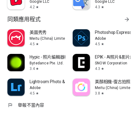
Google LLC
Google LLC
4.2
4.3
star
star
同類應用程式
arrow_forward
美圖秀秀
Photoshop Express Pho
Meitu (China) Limited
Adobe
4.5
4.5
star
star
Hypic - 照片編輯器和 AI 藝術
EPIK - AI照片&影片編
Bytedance Pte. Ltd.
SNOW Corporation
3.4
4.3
star
star
Lightroom Photo & Video Editor
美顏相機-復古拍照&
Adobe
Meitu (China) Limited
4.5
3.8
star
star
flag
舉報不當內容