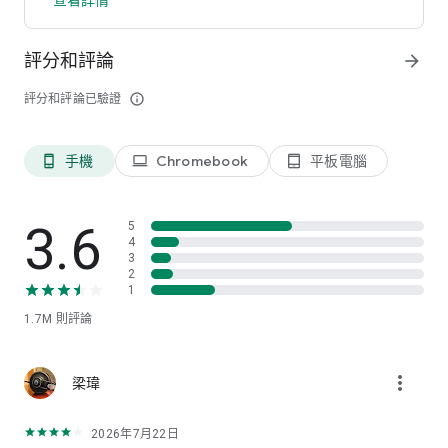
• 色調對比：局部強化陰影、半調色和亮部的細節
• 黑白：呈現宛如出自暗房的經典黑白外觀
評分和評論
arrow_forward
• 還有更多功能！
評分和評論已驗證
info_outline
手機
Chromebook
平板電腦
phone_android
laptop
tablet_android
3.6
5
4
3
2
1
1.7M
則評論
more_vert
梁瑋
2026年7月22日