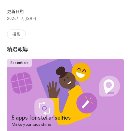
由 Google 打造的全面且專業的相片編輯器。
• 免費使用：超過 30 種專業工具和濾鏡，無需訂閱、購買、觀
看廣告或去除浮水印
更新日期
• 復古風格：逼真的底片濾鏡，以及光暈、發光和顆粒工具
2026年7月29日
• 智慧型遮罩：輕觸一下，即可立即智慧地隔離主體或背景，快
速進行精準的編輯
• 批次修改：快速將喜愛的風格和編輯效果套用至多張相片
攝影
• Snapseed 相機：使用自訂樣式或底片風格拍攝相片。即時套
用效果，之後還能編輯或重設，省時又省力
精選報導
• 非破壞性編輯：隨時輕鬆復原變更，或還原為原始相片
• 支援 RAW 格式：開啟及編輯 JPG 和 RAW 檔案，精準控制各
項設定
Essentials
== 專業工具和濾鏡 ==
• Snapseed 相機：直接套用喜愛的底片模擬效果或自訂預設選
項拍攝，即時呈現獨特風格，省下編輯步驟
• 調整：自動或手動調整曝光度和色彩，精準控制各項設定
• 一鍵遮罩：運用智慧技術精準選取主體或背景，輕鬆編輯特定
區域
• 局部調整：精準調整特定區域的亮度、對比或飽和度，不影響
5 apps for stellar selfies
相片其他部分
Make your pics shine
• 修復：移除團體照中意外入鏡的人物或物體