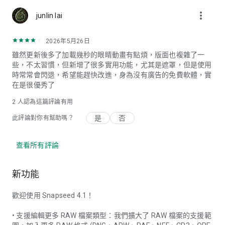
more_vert
junlin lai
2026年5月26日
雖然更新後多了加載幾秒的眼睛動畫有點煩，版面也複雜了一
些，不太習慣，但新增了很多實用功能，尤其是遮罩，但是使用
時常常會閃退，希望能趕快改進，身為沒有廣告的免費軟體，實
在是很優秀了
2
人認為這篇評論有用
是
否
此評論對你有幫助嗎？
查看所有評論
新功能
歡迎使用 Snapseed 4.1！
• 支援編輯更多 RAW 檔案類型：我們擴大了 RAW 檔案的支援範