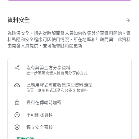
• 底片：運用全面更新的擬真底片模擬效果，重現經典底片的美
麗質感
• 批次編輯：立即將自訂預設選項和編輯內容套用至整批相片
資料安全
arrow_forward
• 光暈：加入真實感十足的亮部光暈，重現經典類比鏡頭效果
• 柔焦：為光源加上柔和夢幻的光學擴散效果，打造電影質感
為確保安全，請先從瞭解開發人員如何收集與分享資料開始。資
• RAW 顯影：開啟及調整部分類型的 RAW 檔案
料私隱和安全程序可因使用情況、所在地區和年齡而異。此資料
• 雙重曝光：運用靈感來自底片和數位處理的混合模式，將兩張
由開發人員提供，並可能會隨時間更新。
相片合而為一
• 肖像：運用現代化工具快速調整光線、姿勢和臉部特徵
• 細節：神奇地呈現相片中的表面紋理
• 裁剪和旋轉：裁剪為標準尺寸、旋轉 90°，或拉正傾斜的地平
沒有與第三方分享資料
線
進一步瞭解
開發人員聲明分享的方式
• 透視：修正傾斜的線條，讓地平線或建築物呈現完美的幾何形
狀
此應用程式可能收集這些資料類型
• 白平衡：調整色彩，讓相片看起來更自然
位置、應用程式活動和另外 2 類資料
• 輕刷：局部修飾曝光度、飽和度、亮度和暖色調
• 暈映：將相片角落調暗，營造經典攝影效果
資料在傳輸時加密
• 曲線：精準控制相片中的亮度階層
• 色相/飽和度/亮度：精準調整任何顏色的色相、飽和度和亮度
不可刪除資料
• 去霧：立即去除霧氣、濃霧或炫光，提升對比度和細節
• 展開：增加畫布尺寸
獨立安全審核
• 鏡頭模糊：為相片加上精美的散景 (柔化背景)
查看詳情
• 魅力光暈：為相片加上細緻光暈，非常適合時尚或肖像相片