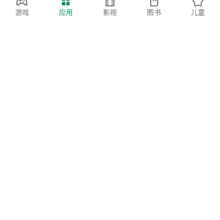
游戏
应用
影视
图书
儿童
Google Play
Play Pass
Play Points
礼品卡
兑换
退款政策
儿童与家庭
家长指南