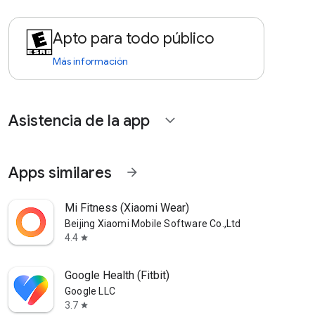
Apto para todo público
Más información
Asistencia de la app
expand_more
Apps similares
arrow_forward
Mi Fitness (Xiaomi Wear)
Beijing Xiaomi Mobile Software Co.,Ltd
4.4
star
Google Health (Fitbit)
Google LLC
3.7
star