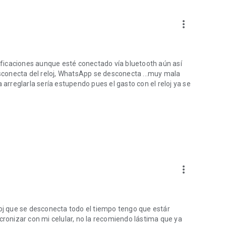
more_vert
tificaciones aunque esté conectado vía bluetooth aún así
desconecta del reloj, WhatsApp se desconecta ...muy mala
 arreglarla sería estupendo pues el gasto con el reloj ya se
more_vert
loj que se desconecta todo el tiempo tengo que estár
cronizar con mi celular, no la recomiendo lástima que ya