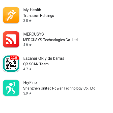
My Health
Transsion Holdings
3.8
star
MERCUSYS
MERCUSYS Technologies Co., Ltd.
4.8
star
Escáner QR y de barras
QR SCAN Team
4.7
star
HryFine
Shenzhen United Power Technology Co., Ltd.
3.9
star