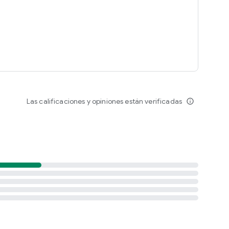
Las calificaciones y opiniones están verificadas
info_outline