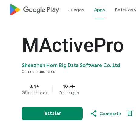
google_logo Play
Juegos
Apps
Películas
MActivePro
Shenzhen Horn Big Data Software Co.,Ltd
Contiene anuncios
3.4
10 M+
star
28 k opiniones
Descargas
Instalar
Compartir