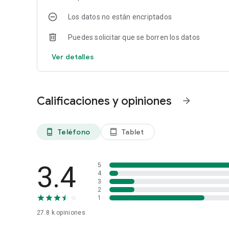
Los datos no están encriptados
Puedes solicitar que se borren los datos
Ver detalles
Calificaciones y opiniones
arrow_forward
Teléfono
Tablet
phone_android
tablet_android
3.4
5
4
3
2
1
27.8 k
opiniones