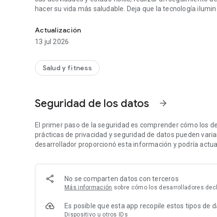
hacer su vida más saludable. Deja que la tecnología ilumi
Aplicación de pulsera inteligente MActive Pro, deja que la 
Actualización
13 jul 2026
Salud y fitness
Seguridad de los datos
arrow_forward
El primer paso de la seguridad es comprender cómo los de
prácticas de privacidad y seguridad de datos pueden variar 
desarrollador proporcionó esta información y podría actual
No se comparten datos con terceros
Más información
sobre cómo los desarrolladores decl
Es posible que esta app recopile estos tipos de 
Dispositivo u otros IDs