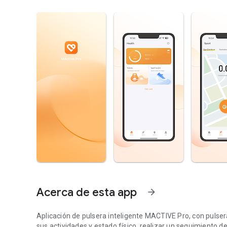
Acerca de esta app
arrow_forward
Aplicación de pulsera inteligente MACTIVE Pro, con pulsera
sus actividades y estado físico, realizar un seguimiento d