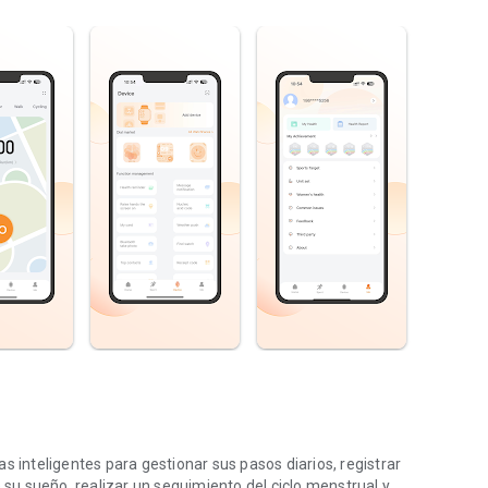
s inteligentes para gestionar sus pasos diarios, registrar
e su sueño, realizar un seguimiento del ciclo menstrual y