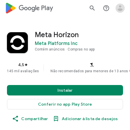
google_logo Play
search
help_outline
Meta Horizon
Meta Platforms Inc
Contém anúncios
Compras no app
4,5
star
145 mil avaliações
Não recomendados para menores de 13 anos
Instalar
Conferir no app Play Store
Compartilhar
Adicionar à lista de desejos