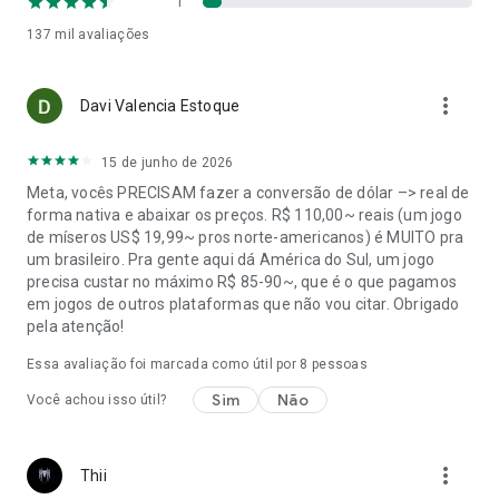
1
137 mil
avaliações
more_vert
Davi Valencia Estoque
15 de junho de 2026
Meta, vocês PRECISAM fazer a conversão de dólar –> real de
forma nativa e abaixar os preços. R$ 110,00~ reais (um jogo
de míseros US$ 19,99~ pros norte-americanos) é MUITO pra
um brasileiro. Pra gente aqui dá América do Sul, um jogo
precisa custar no máximo R$ 85-90~, que é o que pagamos
em jogos de outros plataformas que não vou citar. Obrigado
pela atenção!
Essa avaliação foi marcada como útil por
8
pessoas
Sim
Não
Você achou isso útil?
more_vert
Thii