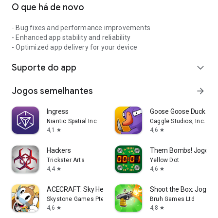
O que há de novo
- Bug fixes and performance improvements
- Enhanced app stability and reliability
- Optimized app delivery for your device
Suporte do app
expand_more
Jogos semelhantes
arrow_forward
Ingress
Goose Goose Duck
Niantic Spatial Inc
Gaggle Studios, Inc.
4,1
4,6
star
star
Hackers
Them Bombs! Jogo co
Trickster Arts
Yellow Dot
4,4
4,6
star
star
ACECRAFT: Sky Hero
Shoot the Box: Jogo de
Skystone Games Pte. Ltd.
Bruh Games Ltd
4,6
4,8
star
star