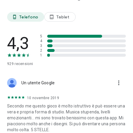
Telefono
Tablet
phone_android
tablet_android
4,3
5
4
3
2
1
929
recensioni
more_vert
Un utente Google
10 novembre 2019
Secondo me questo gioco è molto istruttivo è può essere una
vera e propria forma di studio. Musica stupenda, livelli
emozionanti... mi sono trovato benissimo con questa app. Mi
piacciono molto anche i disegni. Si può diventare una persona
molto colta. 5 STELLE.