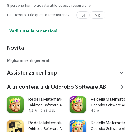
8
persone hanno trovato utile questa recensione
Sì
No
Hai trovato utile questa recensione?
Vedi tutte le recensioni
Novità
Miglioramenti generali
Assistenza per l'app
expand_more
Altri contenuti di Oddrobo Software AB
arrow_forward
Re della Matematica Jr
Re della Matematica Jr 
Oddrobo Software AB
Oddrobo Software AB
4,2
3,99 USD
4,5
star
star
Re della Matematica+
Re della Matematica Jr 
Oddrobo Software AB
Oddrobo Software AB