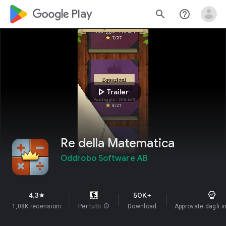
google_logo Play
search
help_outline
play_arrow
Trailer
Re della Matematica
Oddrobo Software AB
4,3
50K+
star
1,08K recensioni
Per tutti
info
Download
Approvate dagli i