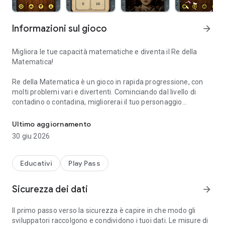
Informazioni sul gioco
arrow_forward
Migliora le tue capacità matematiche e diventa il Re della
Matematica!
Re della Matematica è un gioco in rapida progressione, con
molti problemi vari e divertenti. Cominciando dal livello di
contadino o contadina, migliorerai il tuo personaggio
Migliora le tue capacità matematiche e diventa il Re della Matema
rispondendo alle domande di matematica e incrementando il
tuo punteggio totale. Nuovi design dei personaggi e musiche
Ultimo aggiornamento
per ciascuno dei dieci livelli. Raccogli le stelle, conquista i
30 giu 2026
meriti e confronta i tuoi punteggi con quelli dei tuoi amici e
dei giocatori di tutto il mondo!
Educativi
Play Pass
Giocare a Re della Matematica è un ottimo metodo per
migliorare o rinfrescare le tue conoscenze matematiche
Sicurezza dei dati
arrow_forward
divertendoti! Il livello di matematica è adatto per gli studenti
delle Scuole Medie.
Il primo passo verso la sicurezza è capire in che modo gli
sviluppatori raccolgono e condividono i tuoi dati. Le misure di