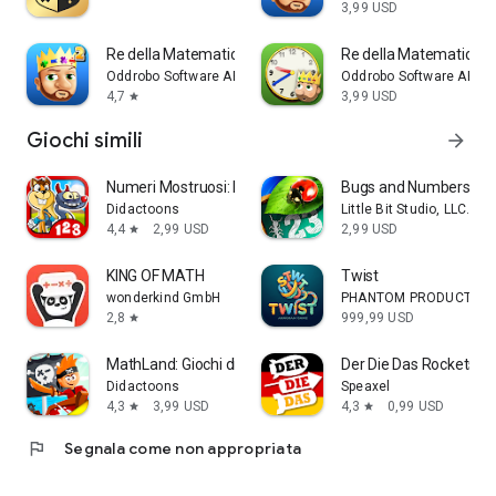
3,99 USD
Re della Matematica Jr 2
Re della Matematica：L
Oddrobo Software AB
Oddrobo Software AB
4,7
3,99 USD
star
Giochi simili
arrow_forward
Numeri Mostruosi: Matematica
Bugs and Numbers
Didactoons
Little Bit Studio, LLC.
4,4
2,99 USD
2,99 USD
star
KING OF MATH
Twist
wonderkind GmbH
PHANTOM PRODUCTIONS 
2,8
999,99 USD
star
MathLand: Giochi di aritmetica
Der Die Das Rockets!
Didactoons
Speaxel
4,3
3,99 USD
4,3
0,99 USD
star
star
flag
Segnala come non appropriata