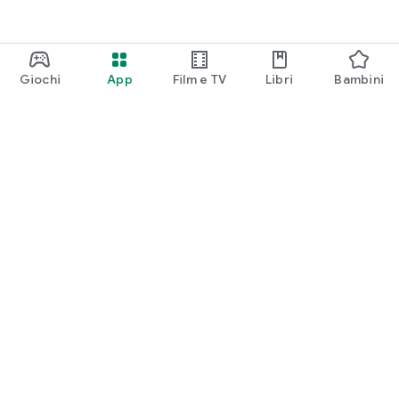
Giochi
App
Film e TV
Libri
Bambini
Google Play
Play Pass
Play Points
Carte regalo
Utilizza
Norme sui rimborsi