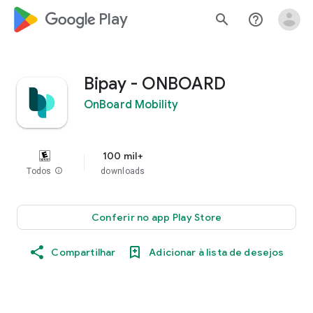
google_logo Play
search
help_outline
Bipay - ONBOARD
OnBoard Mobility
100 mil+
Todos
info
downloads
Conferir no app Play Store
Compartilhar
Adicionar à lista de desejos