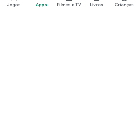
Jogos
Apps
Filmes e TV
Livros
Crianças
Google Play
Play Pass
Pontos do Play Points
Vales-presente
Resgatar
Política de reembolso
Crianças e família
Guia para a família