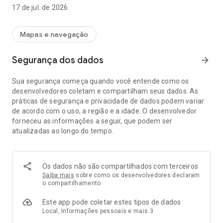
Pelo Bipay, é possível realizar recargas de transporte,
17 de jul. de 2026
acompanhar o saldo e gerar um QR Code diretamente no
aplicativo para acesso a linhas, terminais ou estações.
Mapas e navegação
O aplicativo foi desenvolvido para facilitar a rotina do
passageiro, reunindo em um único lugar as principais
Segurança dos dados
arrow_forward
funcionalidades relacionadas ao uso do transporte público.
Sua segurança começa quando você entende como os
→ Principais funcionalidades
desenvolvedores coletam e compartilham seus dados. As
práticas de segurança e privacidade de dados podem variar
• Realizar recargas de qualquer lugar
de acordo com o uso, a região e a idade. O desenvolvedor
• Consultar saldo a qualquer momento
forneceu as informações a seguir, que podem ser
• Gerar QR Code para embarque no transporte coletivo
atualizadas ao longo do tempo.
• Solicitar benefícios disponíveis na cidade conveniada
• Consultar linhas disponíveis, horários e valores de tarifa*
• Bloquear ou desbloquear cartões (quando vinculados)
Os dados não são compartilhados com terceiros
→ Formas de pagamento
Saiba mais
sobre como os desenvolvedores declaram
o compartilhamento
As recargas podem ser feitas por:
Este app pode coletar estes tipos de dados
• PIX
Local, Informações pessoais e mais 3
• Cartão de crédito ou débito*
• Boleto, em caso de Vale-Transporte