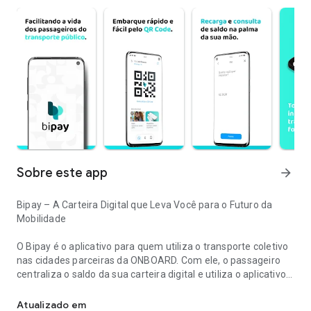
Sobre este app
arrow_forward
Bipay – A Carteira Digital que Leva Você para o Futuro da
Mobilidade
O Bipay é o aplicativo para quem utiliza o transporte coletivo
nas cidades parceiras da ONBOARD. Com ele, o passageiro
centraliza o saldo da sua carteira digital e utiliza o aplicativo
Chegou o Bipay, o seu meio de pagamento no transporte público.
para embarcar nas linhas disponíveis do sistema local.
Atualizado em